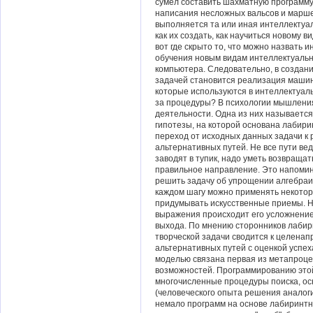
сумел составить шахматную программу
написания несложных вальсов и марше
выполняется та или иная интеллектуал
как их создать, как научиться новому в
вот где скрыто то, что можно назвать
обучения новым видам интеллектуальн
компьютера. Следовательно, в создани
задачей становится реализация маши
которые используются в интеллектуаль
за процедуры? В психологии мышления
деятельности. Одна из них называетс
гипотезы, на которой основана лабири
переход от исходных данных задачи к
альтернативных путей. Не все пути вед
заводят в тупик, надо уметь возвращать
правильное направление. Это напомин
решить задачу об упрощении алгебраи
каждом шагу можно применять некото
придумывать искусственные приемы. Н
выражения происходит его усложнение,
выхода. По мнению сторонников лаби
творческой задачи сводится к целенап
альтернативных путей с оценкой успех
моделью связана первая из метапроце
возможностей. Программированию это
многочисленные процедуры поиска, ос
(человеческого опыта решения аналоги
немало программ на основе лабиринтн