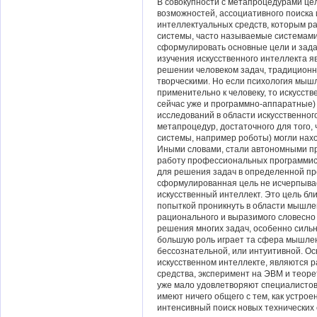
В совокупности с метапроцедурами це
возможностей, ассоциативного поиска
интеллектуальных средств, которым 
системы, часто называемые системами
сформулировать основные цели и зада
изучения искусственного интеллекта 
решении человеком задач, традицион
творческими. Но если психология мыш
применительно к человеку, то искусст
сейчас уже и программно-аппаратные)
исследований в области искусственног
метапроцедур, достаточного для того,
системы, например роботы) могли нахо
Иными словами, стали автономными п
работу профессиональных программис
для решения задач в определенной пр
сформулированная цель не исчерпывае
искусственный интеллект. Это цель б
попыткой проникнуть в области мышле
рационального и выразимого словесно
решения многих задач, особенно силь
большую роль играет та сфера мышлен
бессознательной, или интуитивной. О
искусственном интеллекте, являются 
средства, эксперимент на ЭВМ и теор
уже мало удовлетворяют специалистов 
имеют ничего общего с тем, как устрое
интенсивный поиск новых технических