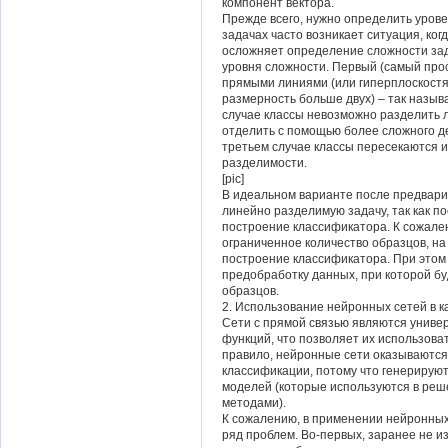
компонент вектора.
Прежде всего, нужно определить уров
задачах часто возникает ситуация, ког
осложняет определение сложности зад
уровня сложности. Первый (самый прос
прямыми линиями (или гиперплоскостя
размерность больше двух) – так назы
случае классы невозможно разделить л
отделить с помощью более сложного д
третьем случае классы пересекаются и
разделимости.
[pic]
В идеальном варианте после предвар
линейно разделимую задачу, так как п
построение классификатора. К сожале
ограниченное количество образцов, на
построение классификатора. При этом
предобработку данных, при которой б
образцов.
2. Использование нейронных сетей в к
Сети с прямой связью являются унив
функций, что позволяет их использова
правило, нейронные сети оказываютс
классификации, потому что генерирую
моделей (которые используются в реш
методами).
К сожалению, в применении нейронных 
ряд проблем. Во-первых, заранее не из