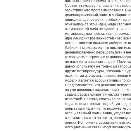
доказывающих теоремы "в лоб", без п
Соответствующее направление в прог
эвристического программирования. Вы
целенаправленный поиск в лабиринте 
пригодная для решения любых интелле
отказались от этой идеи, когда столкн
возможностей либо не существовало, 
метапроцедуры поиска, как, например, 
игре лабиринт возможностей - это все 
астрономически большом лабиринте на
Лабиринт столь велик, что никакие мы
целенаправленно перебрать пути в нем
человеческие эвристики (в данном сл
не дают пути решения задачи. Поэто
давно используют не только метапроце
другие метапроцедуры, связанные с д
психологии изучалась ассоциативная
модели является ассоциативный поиск
Предполагается, что решение неизвес
на уже решенных задачах, чем-то похо
задача рассматривается как уже извес
известной. Поэтому способ ее решения
когда-то помог решить подобную задачу
попытаться найти нечто похожее, что р
ассоциативный поиск. Когда, увидев не
вспомнить, на кого он похож, реализу
поиска. Но понятие ассоциации в психо
Ассоциативные связи могут возникнуть 