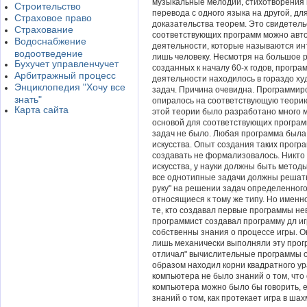
музыкальные мелодии, стихотворения 
Строительство
перевода с одного языка на другой, дл
Страховое право
доказательства теорем. Это свидетель
Страхование
соответствующих программ можно авто
Водоснабжение
деятельности, которые называются и
водоотведение
лишь человеку. Несмотря на большое 
Бухучет управленчучет
созданных к началу 60-х годов, прогр
Арбитражный процесс
деятельности находилось в гораздо х
Энциклопедия "Хочу все
задач. Причина очевидна. Программир
знать"
опиралось на соответствующую теорию
Карта сайта
этой теории было разработано много 
основой для соответствующих програм
задач не было. Любая программа была 
искусства. Опыт создания таких прогр
создавать не формализовалось. Никто н
искусства, у науки должны быть метод
все однотипные задачи должны решат
руку" на решении задач определенного
относящиеся к тому же типу. Но именн
те, кто создавал первые программы не
программист создавал программу дл иг
собственны знания о процессе игры. О
лишь механически выполняли эту прогр
отличал" вычислительные программы 
образом находил корни квадратного ур
компьютера не было знаний о том, что
компьютера можно было бы говорить, е
знаний о том, как протекает игра в шах