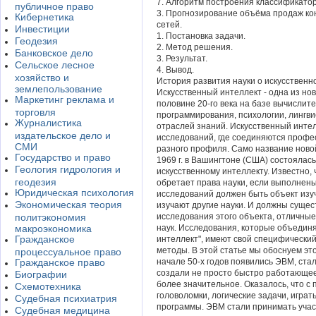
7. Алгоритм построения классификатор
публичное право
3. Прогнозирование объёма продаж к
Кибернетика
сетей.
Инвестиции
1. Постановка задачи.
Геодезия
2. Метод решения.
Банковское дело
3. Результат.
Сельское лесное
4. Вывод.
хозяйство и
История развития науки о искусственн
землепользование
Искусственный интеллект - одна из но
Маркетинг реклама и
половине 20-го века на базе вычислите
торговля
программирования, психологии, лингви
Журналистика
отраслей знаний. Искусственный инте
издательское дело и
исследований, где соединяются проф
СМИ
разного профиля. Само название новой 
Государство и право
1969 г. в Вашингтоне (США) состояла
Геология гидрология и
искусственному интеллекту. Известно,
геодезия
обретает права науки, если выполнены
Юридическая психология
исследований должен быть объект изу
Экономическая теория
изучают другие науки. И должны суще
политэкономия
исследования этого объекта, отличные
макроэкономика
наук. Исследования, которые объедин
Гражданское
интеллект", имеют свой специфический
методы. В этой статье мы обоснуем это 
процессуальное право
Гражданское право
начале 50-х годов появились ЭВМ, ста
создали не просто быстро работающее
Биографии
более значительное. Оказалось, что 
Схемотехника
головоломки, логические задачи, играт
Судебная психиатрия
программы. ЭВМ стали принимать участ
Судебная медицина