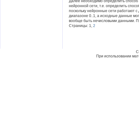
Далее необходимо определить способ
нейронной сети, т.е. определить спос
поскольку нейронные сети работают с
диапазоне 0..1, а исходные данные мо
вообще быть нечисловыми данными. П
Страницы: 1,
2
C
При использовании мате