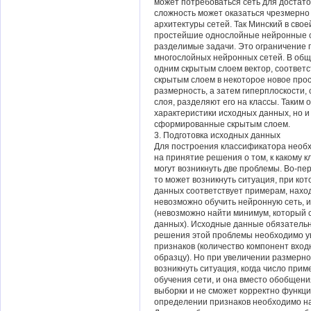
может потребоваться сеть для достат
сложность может оказаться чрезмерно 
архитектуры сетей. Так Минский в свое
простейшие однослойные нейронные с
разделимые задачи. Это ограничение
многослойных нейронных сетей. В обще
одним скрытым слоем вектор, соответ
скрытым слоем в некоторое новое прос
размерность, а затем гиперплоскости
слоя, разделяют его на классы. Таким 
характеристики исходных данных, но и 
сформированные скрытым слоем.
3. Подготовка исходных данных
Для построения классификатора необх
на принятие решения о том, к какому 
могут возникнуть две проблемы. Во-пе
то может возникнуть ситуация, при кот
данных соответствует примерам, наход
невозможно обучить нейронную сеть, и
(невозможно найти минимум, который 
данных). Исходные данные обязатель
решения этой проблемы необходимо у
признаков (количество компонент вход
образцу). Но при увеличении размерн
возникнуть ситуация, когда число при
обучения сети, и она вместо обобщен
выборки и не сможет корректно функци
определении признаков необходимо на