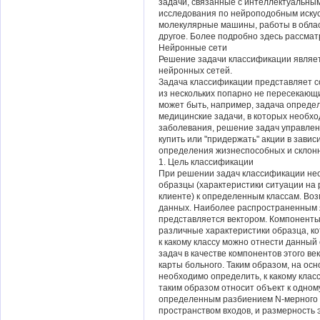
задачи, связанные с интеллектуальны
исследования по нейроподобным искус
молекулярные машины, работы в облас
другое. Более подробно здесь рассма
Нейронные сети
Решение задачи классификации являе
нейронных сетей.
Задача классификации представляет с
из нескольких попарно не пересекающ
может быть, например, задача опреде
медицинские задачи, в которых необхо
заболевания, решение задач управлен
купить или "придержать" акции в завис
определения жизнеспособных и склонн
1. Цель классификации
При решении задач классификации не
образцы (характеристики ситуации на
клиенте) к определенным классам. Во
данных. Наиболее распространенным я
представляется вектором. Компоненты
различные характеристики образца, к
к какому классу можно отнести данный
задач в качестве компонентов этого в
карты больного. Таким образом, на ос
необходимо определить, к какому клас
таким образом относит объект к одному
определенным разбиением N-мерного 
пространством входов, и размерность 