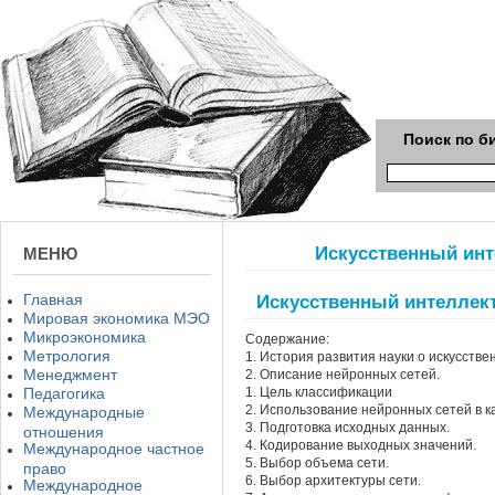
Поиск по б
Искусственный инт
МЕНЮ
Главная
Искусственный интеллек
Мировая экономика МЭО
Микроэкономика
Содержание:
Метрология
1. История развития науки о искусстве
Менеджмент
2. Описание нейронных сетей.
Педагогика
1. Цель классификации
2. Использование нейронных сетей в к
Международные
3. Подготовка исходных данных.
отношения
4. Кодирование выходных значений.
Международное частное
5. Выбор объема сети.
право
6. Выбор архитектуры сети.
Международное