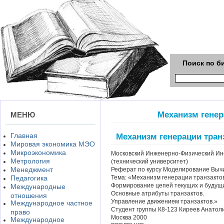
Поиск по б
Механизм генер
МЕНЮ
Главная
Механизм генерации тран
Мировая экономика МЭО
Микроэкономика
Московский Инженерно-Физический Ин
Метрология
(технический университет)
Менеджмент
Реферат по курсу Моделирование Выч
Педагогика
Тема: «Механизм генерации транзактов
Формирование цепей текущих и будущ
Международные
Основные атрибуты транзактов.
отношения
Управление движением транзактов.»
Международное частное
Студент группы К8-123 Киреев Анатол
право
Москва 2000
Международное