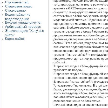
параметров, несущих в себе необходи
Строительство
того, транзакты могут иметь различны
Страховое право
времени в GPSS-модели нет ни одного
Страхование
симулятор генерирует транзакты в оп
Водоснабжение
соответствии с теми логическими потр
водоотведение
моделируемой системе. Подобным же 
Бухучет управленчучет
определенные моменты времени в зав
Арбитражный процесс
системы. В общем случае в модели од
Энциклопедия "Хочу все
транзактов, однако в каждый момент 
знать"
продвижение только какого-либо одного
Карта сайта
движение, он перемещается от блока к 
схемой. В тот момент, когда транзакт 
вызывается подпрограмма симулятора, 
после ее выполнения, при котором реа
транзакт "пытается" войти в следующи
продолжается до тех пор, пока не пр
событий:
1. транзакт входит в блок, функцией к
транзакта из модели;
2. транзакт входит в блок, функцией к
транзакта на некоторое определенное
3. транзакт "пытается" войти в следую
"отказывается" принять его. В этом слу
блоке, где находился, и позднее будет
войти в следующий блок. Когда условия
попытка может оказаться успешной, и
свое перемещение по блок-схеме.
Если возникло одно из описанных выше