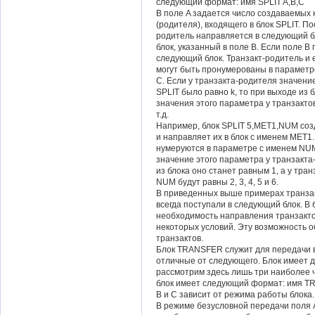
следующий формат: имя SPLIT A,B,C
В поле A задается число создаваемых 
(родителя), входящего в блок SPLIT. По
родитель направляется в следующий бл
блок, указанный в поле B. Если поле B 
следующий блок. Транзакт-родитель и е
могут быть пронумерованы в параметре
C. Если у транзакта-родителя значение
SPLIT было равно k, то при выходе из 
значения этого параметра у транзакто
т.д.
Например, блок SPLIT 5,MET1,NUM созд
и направляет их в блок с именем MET1.
нумеруются в параметре с именем NUM.
значение этого параметра у транзакта
из блока оно станет равным 1, а у тр
NUM будут равны 2, 3, 4, 5 и 6.
В приведенных выше примерах транзак
всегда поступали в следующий блок. В
необходимость направления транзактов
некоторых условий. Эту возможность 
транзактов.
Блок TRANSFER служит для передачи вх
отличные от следующего. Блок имеет д
рассмотрим здесь лишь три наиболее ч
блок имеет следующий формат: имя TR
B и C зависит от режима работы блока.
В режиме безусловной передачи поля A