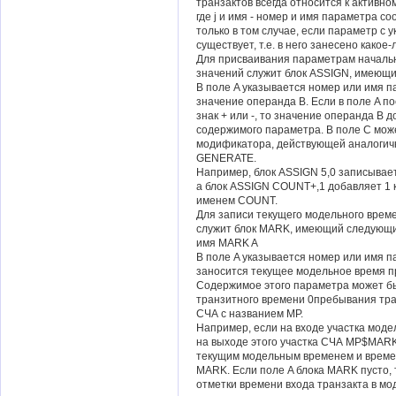
транзактов всегда относится к активно
где j и имя - номер и имя параметра с
только в том случае, если параметр с
существует, т.е. в него занесено какое
Для присваивания параметрам началь
значений служит блок ASSIGN, имеющ
В поле A указывается номер или имя п
значение операнда B. Если в поле A п
знак + или -, то значение операнда B 
содержимого параметра. В поле С мож
модификатора, действующей аналогичн
GENERATE.
Например, блок ASSIGN 5,0 записывает
а блок ASSIGN COUNT+,1 добавляет 1 
именем COUNT.
Для записи текущего модельного врем
служит блок MARK, имеющий следующ
имя MARK A
В поле A указывается номер или имя п
заносится текущее модельное время пр
Содержимое этого параметра может б
транзитного времени 0пребывания тра
СЧА с названием MP.
Например, если на входе участка мод
на выходе этого участка СЧА MP$MAR
текущим модельным временем и време
MARK. Если поле A блока MARK пусто, 
отметки времени входа транзакта в м