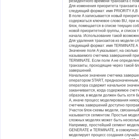
резидентного времени транзакта с по
Для изменения приоритета транзакта 
следующий формат: имя PRIORITY A,B
В поле A записывается новый приорите
содержаться ключевое слово BU, при н
блок, помещается в списке текущих со
новой приоритетной группы, и список 
начала. Использование такой возможн
Для удаления транзактов из модели с
следующий формат: имя TERMINATE A
Значение поля A указывает, на скольк
называемого счетчика завершений при 
TERMINATE. Если поле A не определено
транзакты, проходящие через такой бл
завершений.
Начальное значение счетчика заверш
оператором START, предназначенным д
оператора содержит начальное значен
заканчивается, когда содержимое счет
образом, в модели должен быть хотя 
A, иначе процесс моделирования никог
счетчика завершений доступно програ
Участок блок-схемы модели, связанны
называется сегментом. Простые модели
сложных моделях может быть нескольк
Например, простейший сегмент модели,
GENERATE и TERMINATE, в совокупнос
моделирует процесс создания случайно