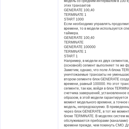
модель со средним интервалом в 100 
этих транзактов
GENERATE 100,40
TERMINATE 1
START 1000
Если необходимо управлять продолжи
времени, то в модели используется с
таймера.
GENERATE 100,40
TERMINATE
GENERATE 100000
TERMINATE 1
START 1
Например, в модели из двух сегментов,
(основной) сегмент выполняет те же ф
Заметим, однако, что поле A блока TER
уничтожаемые транзакты не уменьшаю
втором сегменте блок GENERATE созда
времени, равный 100000. Но этот тран
сегменте, так как, войдя в блок TERMI
счетчика завершений, установленное 
образом, в этой модели гарантируетс
момент модельного времени, а точное
модель, непредсказуемо. В приведенн
через блок GENERATE, в тот же момен
блоке TERMINATE. В моделях систем м
обслуживаются приборами (каналами) 
времени прежде, чем покинуть СМО. Д