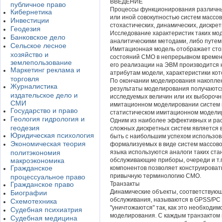
ВВЕДЕНИЕ
публичное право
Процессы функционирования различны
Кибернетика
или иной совокупностью систем массов
Инвестиции
стохастических, динамических, дискр
Геодезия
Исследование характеристик таких мо
Банковское дело
аналитическими методами, либо путем
Сельское лесное
Имитационная модель отображает сто
хозяйство и
состояний СМО в непрерывном времен
землепользование
его реализации на ЭВМ производится 
Маркетинг реклама и
атрибутам модели, характеристики ко
торговля
По окончании моделирования накоплен
Журналистика
результаты моделирования получаютс
издательское дело и
исследуемых величин или их выборочн
СМИ
имитационном моделировании систем м
Государство и право
статистическом имитационном модели
Геология гидрология и
Одним из наиболее эффективных и ра
геодезия
сложных дискретных систем является 
Юридическая психология
быть с наибольшим успехом использов
Экономическая теория
формализуемых в виде систем массово
политэкономия
языка используются аналоги таких ста
макроэкономика
обслуживающие приборы, очереди и т.
Гражданское
компонентов позволяет конструирова
привычную терминологию СМО.
процессуальное право
Гражданское право
Транзакты
Динамические объекты, соответствующ
Биографии
обслуживания, называются в GPSS/PC 
Схемотехника
"уничтожаются" так, как это необходим
Судебная психиатрия
моделирования. С каждым транзактом 
Судебная медицина