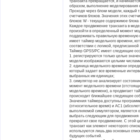
транзакта прекращается, и начинается
образом, выполнение моделирования 
Проходя через блоки модели, каждый т
счетчиков блоков. Значения этих счет
блоков: W - текущее содержимое блока 
Каждое продвижение транзакта в моде
произойти в определенный момент мод
поддерживать правильную временную 
имеет таймер модельного времени, ко
соответствии с логикой, предписанной
Таймер GPSS/PC имеет следующие осо
1. регистрируются только целые значе
модели изображаются целыми числами
2. единица модельного времени опред
который задает все временные интерва
выбранных им единицах;
3. симулятор не анализирует состоян
момент модельного времени (отстоящи
модельного времени), а продвигает тай
происходит ближайшее следующее со
Значения таймера доступны программ
(относительное время) и AC1 (абсолют
выполняемой симулятором, является о
выбрать следующим для продвижения в
прекратил свое продвижение. С этой 
транзакт как элемент некоторого спис
используются лишь два основных списк
будущих событий.