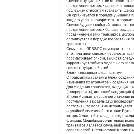
Список текущих событий включает в се
продвижения которых равно или меньш
последним относятся транзакты, движ
Он организуется в порядке убывания п
каждого уровня приоритета - в порядке
Список будущих событий включает в с
продвижения которых больше текущего 
продвижением этих транзактов, должны
организуется в порядке возрастания 
транзактов.
Симулятор GPSS/PC помещает транзакт
в тот или иной список и переносит тран
просматривает списки, выбирая следу
корректирует таймер модельного време
списке текущих событий.
Блоки, связанные с транзактами
С транзактами связаны блоки создания
изменения их атрибутов и создания ко
Для создания транзактов, входящих в
(генерировать), имеющий следующий 
В поле A задается среднее значение 
поступления в модель двух последоват
постоянен, то поле B не используется
случайной величиной, то в поле B ука
который может быть задан в виде мод
функции. Модификатор-интервал испол
транзактов является случайной велич
вероятностей. В этом случае в поле B