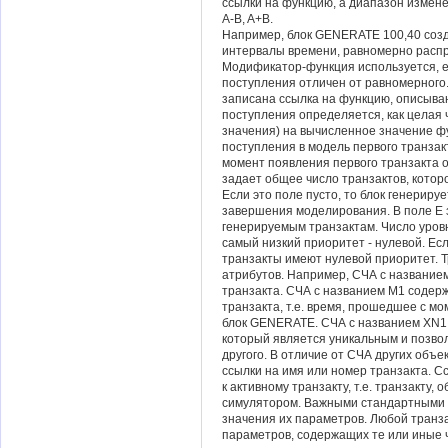
ссылки на функцию, а диапазон измен
A-B, A+B.
Например, блок GENERATE 100,40 созд
интервалы времени, равномерно распре
Модификатор-функция используется, е
поступления отличен от равномерного.
записана ссылка на функцию, описыва
поступления определяется, как целая 
значения) на вычисленное значение ф
поступления в модель первого транзакт
момент появления первого транзакта 
задает общее число транзактов, кото
Если это поле пусто, то блок генериру
завершения моделирования. В поле E 
генерируемым транзактам. Число уров
самый низкий приоритет - нулевой. Ес
транзакты имеют нулевой приоритет. 
атрибутов. Например, СЧА с название
транзакта. СЧА с названием M1 содер
транзакта, т.е. время, прошедшее с мо
блок GENERATE. СЧА с названием XN1 
который является уникальным и позвол
другого. В отличие от СЧА других объе
ссылки на имя или номер транзакта. С
к активному транзакту, т.е. транзакту
симулятором. Важными стандартными 
значения их параметров. Любой транз
параметров, содержащих те или иные 