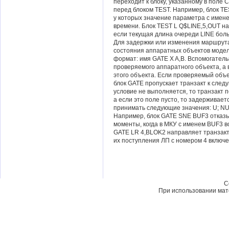
переходит к блоку, указанному в поле C
перед блоком TEST. Например, блок TE
у которых значение параметра с имен
времени. Блок TEST L Q$LINE,5,OUT на
если текущая длина очереди LINE боль
Для задержки или изменения маршрута
состояния аппаратных объектов моде
формат: имя GATE X A,B. Вспомогател
проверяемого аппаратного объекта, а 
этого объекта. Если проверяемый объе
блок GATE пропускает транзакт к следу
условие не выполняется, то транзакт пе
а если это поле пусто, то задерживае
принимать следующие значения: U; NU; I
Например, блок GATE SNE BUF3 отказы
моменты, когда в МКУ с именем BUF3 в
GATE LR 4,BLOK2 направляет транзакт
их поступления ЛП с номером 4 включе
C
При использовании мате