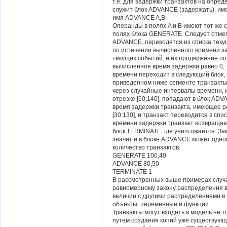
т.е. для задержки транзактов на опре
служит блок ADVANCE (задержать), и
имя ADVANCE A,B
Операнды в полях A и B имеют тот же 
полях блока GENERATE. Следует отмети
ADVANCE, переводятся из списка текущ
по истечении вычисленного времени з
текущих событий, и их продвижение по
вычисленное время задержки равно 0, 
времени переходит в следующий блок, 
приведенном ниже сегменте транзакт
через случайные интервалы времени,
отрезке [60;140], попадают в блок AD
время задержки транзакта, имеющее р
[30;130], и транзакт переводится в сп
времени задержки транзакт возвращает
блок TERMINATE, где уничтожается. Зам
значит и в блоке ADVANCE может одн
количество транзактов.
GENERATE 100,40
ADVANCE 80,50
TERMINATE 1
В рассмотренных выше примерах случ
равномерному закону распределения в
величин с другими распределениями 
объекты: переменные и функции.
Транзакты могут входить в модель не 
путем создания копий уже существующ