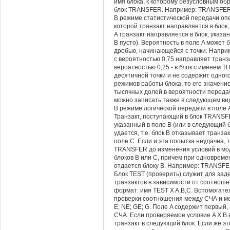
имя блока, к которому безусловным об
блок TRANSFER. Например: TRANSFER
В режиме статистической передачи опе
которой транзакт направляется в блок,
A транзакт направляется в блок, указа
B пусто). Вероятность в поле A может
дробью, начинающейся с точки. Напри
с вероятностью 0,75 направляет транза
вероятностью 0,25 - в блок с именем TH
десятичной точки и не содержит одного
режимов работы блока, то его значени
тысячных долей в вероятности перед
можно записать также в следующем в
В режиме логической передачи в поле 
Транзакт, поступающий в блок TRANSFE
указанный в поле B (или в следующий бл
удается, т.е. блок B отказывает транзак
поле C. Если и эта попытка неудачна, 
TRANSFER до изменения условий в мод
блоков B или C, причем при одноврем
отдается блоку B. Например: TRANS
Блок TEST (проверить) служит для за
транзактов в зависимости от соотнош
формат: имя TEST X A,B,C. Вспомогат
проверки соотношения между СЧА и мо
E; NE; GE; G. Поле A содержит первый,
СЧА. Если проверяемое условие A X B 
транзакт в следующий блок. Если же эт