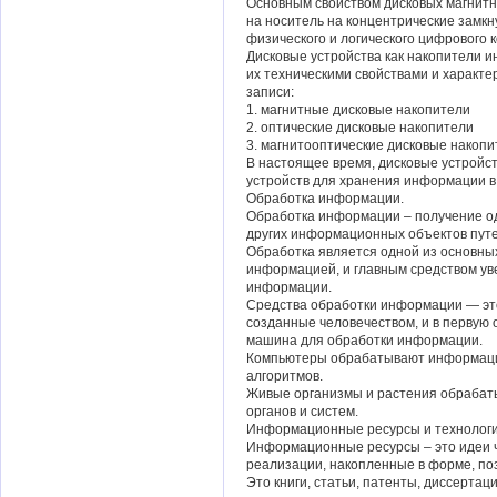
Основным свойством дисковых магнитн
на носитель на концентрические замк
физического и логического цифрового
Дисковые устройства как накопители и
их техническими свойствами и характе
записи:
1. магнитные дисковые накопители
2. оптические дисковые накопители
3. магнитооптические дисковые накопи
В настоящее время, дисковые устройс
устройств для хранения информации в
Обработка информации.
Обработка информации – получение о
других информационных объектов пут
Обработка является одной из основны
информацией, и главным средством у
информации.
Средства обработки информации — это
созданные человечеством, и в первую
машина для обработки информации.
Компьютеры обрабатывают информаци
алгоритмов.
Живые организмы и растения обраба
органов и систем.
Информационные ресурсы и технологи
Информационные ресурсы – это идеи ч
реализации, накопленные в форме, по
Это книги, статьи, патенты, диссертац