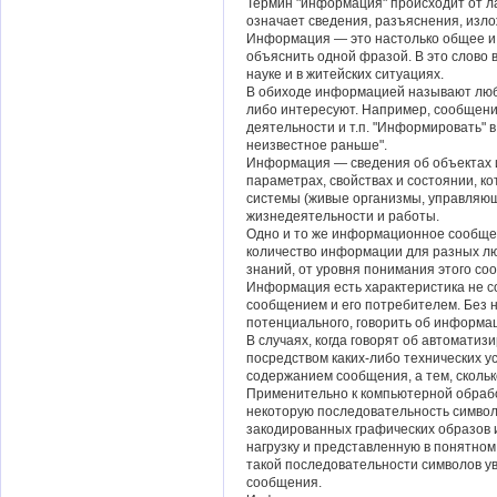
Термин "информация" происходит от лат
означает сведения, разъяснения, изл
Информация — это настолько общее и г
объяснить одной фразой. В это слово 
науке и в житейских ситуациях.
В обиходе информацией называют любы
либо интересуют. Например, сообщение
деятельности и т.п. "Информировать" 
неизвестное раньше".
Информация — сведения об объектах 
параметрах, свойствах и состоянии,
системы (живые организмы, управляющ
жизнедеятельности и работы.
Одно и то же информационное сообще
количество информации для разных л
знаний, от уровня понимания этого со
Информация есть характеристика не 
сообщением и его потребителем. Без 
потенциального, говорить об информа
В случаях, когда говорят об автомати
посредством каких-либо технических у
содержанием сообщения, а тем, скольк
Применительно к компьютерной обраб
некоторую последовательность символи
закодированных графических образов и
нагрузку и представленную в понятном
такой последовательности символов 
сообщения.