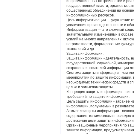
информационных потребностей и реали
государственной власти, органов мест
общественных объединений на основе
информационных ресурсов.
Цель информатизации — улучшение ка
увеличения производительности и обле
Информатизация — это сложный социа
значительными изменениями в образе 
усилий на многих направлениях, вклю
неграмотности, формирование культу
технологий и др.
Защита информации.
Защита информации - деятельность, н
государственной, служебной, коммерчес
сохранение носителей информации лю
Система защиты информации - комплек
мероприятий по защите информации, 
необходимых технических средств и сп
целью и замыслом защиты.
Концепция защиты информации - систе
требований по защите информации.
Цель защиты информации - заранее 
информации, получаемый в результат
Замысел защиты информации - основн
содержание, взаимосвязь и последова
достижения цели защиты информации
Организационные мероприятия по защ
защите информации, предусматривающ