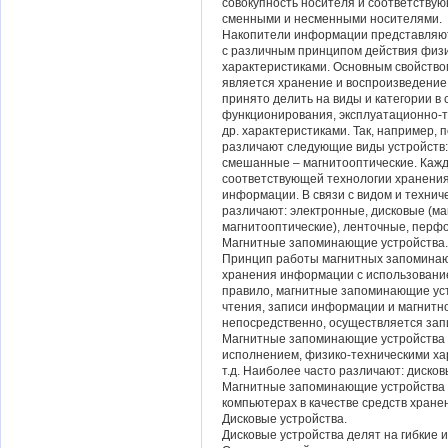
совокупность носителя и соответствую
сменными и несменными носителями.
Накопители информации представляют
с различным принципом действия физи
характеристиками. Основным свойств
является хранение и воспроизведени
принято делить на виды и категории в 
функционирования, эксплуатационно-
др. характеристиками. Так, например,
различают следующие виды устройств:
смешанные – магнитооптические. Кажд
соответствующей технологии хранения
информации. В связи с видом и техни
различают: электронные, дисковые (ма
магнитооптические), ленточные, перфо
Магнитные запоминающие устройства.
Принцип работы магнитных запоминаю
хранения информации с использование
правило, магнитные запоминающие уст
чтения, записи информации и магнитно
непосредственно, осуществляется зап
Магнитные запоминающие устройства п
исполнением, физико-техническими х
т.д. Наиболее часто различают: дисков
Магнитные запоминающие устройства 
компьютерах в качестве средств хран
Дисковые устройства.
Дисковые устройства делят на гибкие и