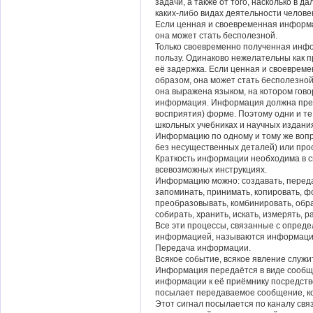
задачи, а также от того, насколько в 
каких-либо видах деятельности челове
Если ценная и своевременная информ
она может стать бесполезной.
Только своевременно полученная инф
пользу. Одинаково нежелательны как 
её задержка. Если ценная и своевре
образом, она может стать бесполезно
она выражена языком, на котором гово
информация. Информация должна преп
восприятия) форме. Поэтому одни и те
школьных учебниках и научных издани
Информацию по одному и тому же вопр
без несущественных деталей) или прос
Краткость информации необходима в сп
всевозможных инструкциях.
Информацию можно: создавать, переда
запоминать, принимать, копировать, ф
преобразовывать, комбинировать, обра
собирать, хранить, искать, измерять, р
Все эти процессы, связанные с опред
информацией, называются информаци
Передача информации.
Всякое событие, всякое явление служ
Информация передаётся в виде сообще
информации к её приёмнику посредств
посылает передаваемое сообщение, ко
Этот сигнал посылается по каналу свя