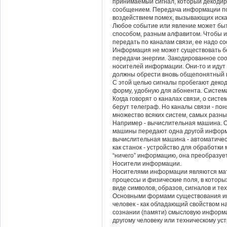
принимаемый сигнал, который декоди
сообщением. Передача информации по
воздействием помех, вызывающих иск
Любое событие или явление может бы
способом, разным алфавитом. Чтобы 
передать по каналам связи, ее надо с
Информация не может существовать бе
передачи энергии. Закодированное со
носителей информации. Они-то и идут 
должны обрести вновь общепонятный 
С этой целью сигналы пробегают деко
форму, удобную для абонента. Система
Когда говорят о каналах связи, о систе
берут телеграф. Но каналы связи - по
множество всяких систем, самых разны
Например - вычислительная машина. 
машины передают одна другой информ
вычислительная машина - автоматичес
как станок - устройство для обработки
“ничего” информацию, она преобразует 
Носители информации.
Носителями информации являются мат
процессы и физические поля, в которы
виде символов, образов, сигналов и те
Основными формами существования и
человек - как обладающий свойством н
сознании (памяти) смысловую информа
другому человеку или техническому у