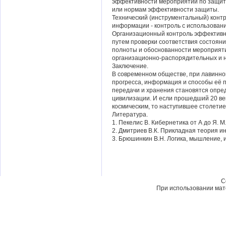
эффективности мероприятий по защи
или нормам эффективности защиты.
Технический (инструментальный) кон
информации - контроль с использовани
Организационный контроль эффективн
путем проверки соответствия состояни
полноты и обоснованности мероприят
организационно-распорядительных и 
Заключение.
В современном обществе, при лавинно
прогресса, информация и способы её п
передачи и хранения становятся опр
цивилизации. И если прошедший 20 век
космическим, то наступившее столети
Литература.
1. Пекелис В. Кибернетика от А до Я. М
2. Дмитриев В.К. Прикладная теория и
3. Брюшинкин В.Н. Логика, мышление, и
C
При использовании мате