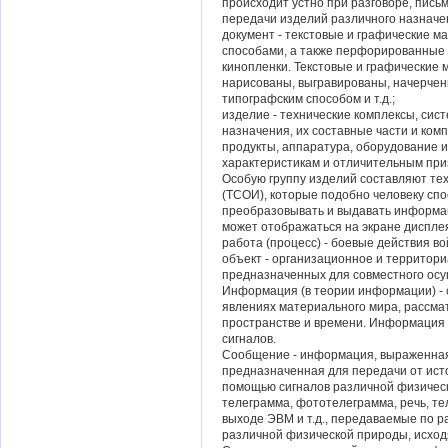
происходит устно при разговоре, пись
передачи изделий различного назначе
документ - текстовые и графические 
способами, а также перфорированные и
кинопленки. Текстовые и графические 
нарисованы, выгравированы, начерчен
типографским способом и т.д.;
изделие - технические комплексы, сис
назначения, их составные части и ко
продукты, аппаратура, оборудование и
характеристикам и отличительным пр
Особую группу изделий составляют те
(ТСОИ), которые подобно человеку спо
преобразовывать и выдавать информа
может отображаться на экране дисплея
работа (процесс) - боевые действия во
объект - организационное и территори
предназначенных для совместного осу
Информация (в теории информации) - 
явлениях материального мира, рассмат
пространстве и времени. Информация
сигналов.
Сообщение - информация, выраженная
предназначенная для передачи от ист
помощью сигналов различной физичес
телеграмма, фототелеграмма, речь, т
выходе ЭВМ и т.д., передаваемые по р
различной физической природы, исход