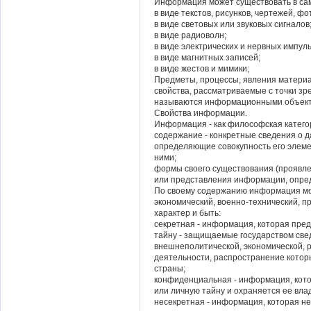
Информация может существовать в са
в виде текстов, рисунков, чертежей, ф
в виде световых или звуковых сигналов
в виде радиоволн;
в виде электрических и нервных импуль
в виде магнитных записей;
в виде жестов и мимики;
Предметы, процессы, явления матери
свойства, рассматриваемые с точки з
называются информационными объект
Свойства информации.
Информация - как философская категор
содержание - конкретные сведения о д
определяющие совокупность его элеме
ними;
формы своего существования (проявле
или представления информации, опре
По своему содержанию информация мо
экономический, военно-технический, 
характер и быть:
секретная - информация, которая пре
тайну - защищаемые государством свед
внешнеполитической, экономической, 
деятельности, распространение котор
страны;
конфиденциальная - информация, кото
или личную тайну и охраняется ее вла
несекретная - информация, которая н