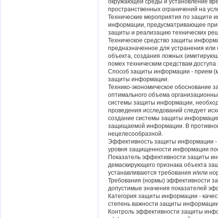
окружающей среды и установление вр
пространственных ограничений на усл
Технические мероприятия по защите 
информации, предусматривающее прим
защиты и реализацию технических ре
Техническое средство защиты информа
предназначенное для устранения или
объекта, создания ложных (имитирующи
помех техническим средствам доступа
Способ защиты информации - прием (м
защиты информации.
Технико-экономическое обоснование 
оптимального объема организационных
системы защиты информации, необход
проведения исследований следует исхо
создание системы защиты информации
защищаемой информации. В противном
нецелесообразной.
Эффективность защиты информации - с
уровня защищенности информации пос
Показатель эффективности защиты ин
демаскирующего признака объекта защ
устанавливаются требования и/или н
Требования (нормы) эффективности з
допустимые значения показателей эф
Категория защиты информации - каче
степень важности защиты информации
Контроль эффективности защиты инфо