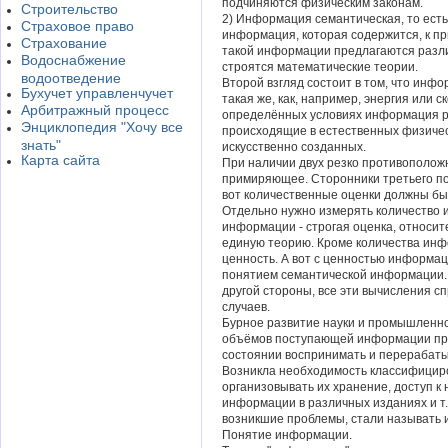
подчиняются физическим законам.
Строительство
2) Информация семантическая, то есть
Страховое право
информация, которая содержится, к пр
Страхование
такой информации предлагаются разл
Водоснабжение
строятся математические теории.
водоотведение
Второй взгляд состоит в том, что инфо
Бухучет управленчучет
такая же, как, например, энергия или 
Арбитражный процесс
определённых условиях информация р
Энциклопедия "Хочу все
происходящие в естественных физическ
знать"
искусственно созданных.
Карта сайта
При наличии двух резко противополож
примиряющее. Сторонники третьего по
вот количественные оценки должны бы
Отдельно нужно измерять количество 
информации - строгая оценка, относит
единую теорию. Кроме количества инф
ценность. А вот с ценностью информаци
понятием семантической информации. 
другой стороны, все эти вычисления с
случаев.
Бурное развитие науки и промышленно
объёмов поступающей информации приве
состоянии воспринимать и перерабаты
Возникла необходимость классифициро
организовывать их хранение, доступ к
информации в различных изданиях и т
возникшие проблемы, стали называть
Понятие информации.