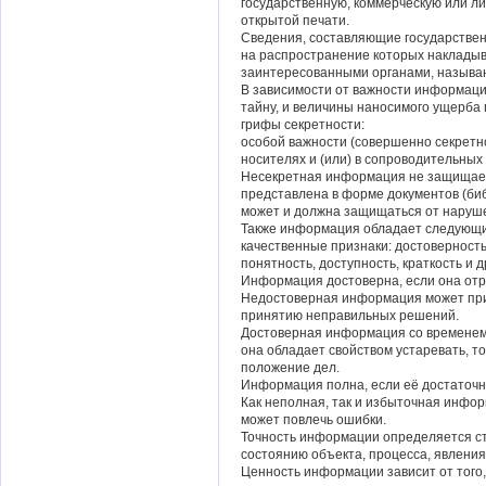
государственную, коммерческую или ли
открытой печати.
Сведения, составляющие государствен
на распространение которых наклады
заинтересованными органами, называ
В зависимости от важности информаци
тайну, и величины наносимого ущерба
грифы секретности:
особой важности (совершенно секретно
носителях и (или) в сопроводительных
Несекретная информация не защищается
представлена в форме документов (би
может и должна защищаться от наруше
Также информация обладает следующи
качественные признаки: достоверность
понятность, доступность, краткость и д
Информация достоверна, если она отр
Недостоверная информация может при
принятию неправильных решений.
Достоверная информация со временем 
она обладает свойством устаревать, т
положение дел.
Информация полна, если её достаточн
Как неполная, так и избыточная инфо
может повлечь ошибки.
Точность информации определяется ст
состоянию объекта, процесса, явления 
Ценность информации зависит от того