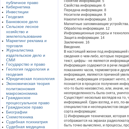
Понятие информации. 5
публичное право
Свойства информации. 6
Кибернетика
Передача информации. 8
Инвестиции
Носители информации. 9
Геодезия
Накопители информации. 10
Банковское дело
Магнитные запоминающие устройства.
Сельское лесное
Обработка информации. 12
хозяйство и
Информационные ресурсы и технологи
землепользование
Защита информации. 14
Маркетинг реклама и
Заключение. 16
торговля
Введение.
Журналистика
В настоящей жизни под информацией 
издательское дело и
сведения о чем-либо, которые передаю
СМИ
текст, цифры - не являются информац
Государство и право
Информация содержится в речи людей, т
Геология гидрология и
показаниях часов, термометров и други
геодезия
информация, являются причиной увели
Юридическая психология
Значит, информация отражает нечто, 
Экономическая теория
познается в процессе получения инф
политэкономия
что-то было неизвестно, или, иначе, 
макроэкономика
неопределенность была снята, уничто
Гражданское
Существует несколько взглядов на то, 
информацией. Один взгляд, и его, по-
процессуальное право
Гражданское право
специалистов и неспециалистов сводитс
сорта информации:
Биографии
1) Информация техническая, которая 
Схемотехника
отображается на экранах радиолокато
Судебная психиатрия
быть точно вычислено, и процессы, п
Судебная медицина