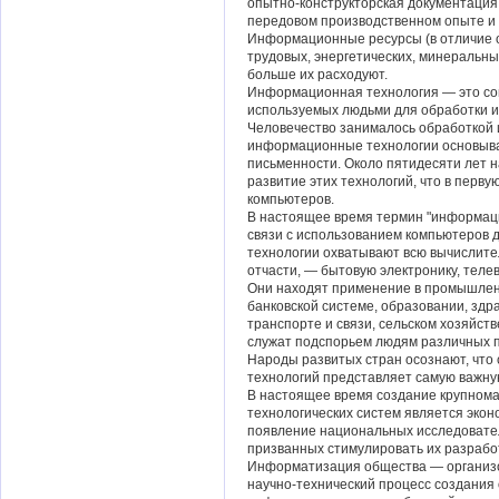
опытно-конструкторская документация
передовом производственном опыте и 
Информационные ресурсы (в отличие о
трудовых, энергетических, минеральных 
больше их расходуют.
Информационная технология — это сов
используемых людьми для обработки 
Человечество занималось обработкой
информационные технологии основыва
письменности. Около пятидесяти лет 
развитие этих технологий, что в перву
компьютеров.
В настоящее время термин "информаци
связи с использованием компьютеров
технологии охватывают всю вычислитель
отчасти, — бытовую электронику, тел
Они находят применение в промышленн
банковской системе, образовании, здр
транспорте и связи, сельском хозяйст
служат подспорьем людям различных 
Народы развитых стран осознают, чт
технологий представляет самую важную
В настоящее время создание крупно
технологических систем является экон
появление национальных исследовател
призванных стимулировать их разработ
Информатизация общества — организо
научно-технический процесс создания