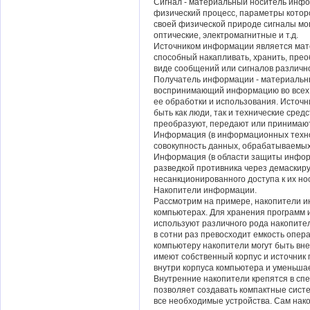
Сигнал - материальный носитель инф
физический процесс, параметры котор
своей физической природе сигналы мог
оптические, электромагнитные и т.д.
Источником информации является мате
способный накапливать, хранить, пре
виде сообщений или сигналов различн
Получатель информации - материальны
воспринимающий информацию во всех 
ее обработки и использования. Источ
быть как люди, так и технические сред
преобразуют, передают или принимаю
Информация (в информационных техно
совокупность данных, обрабатываемых
Информация (в области защиты инфор
разведкой противника через демаскир
несанкционированного доступа к их но
Накопители информации.
Рассмотрим на примере, накопители 
компьютерах. Для хранения программ 
используют различного рода накопител
в сотни раз превосходит емкость опер
компьютеру накопители могут быть вн
имеют собственный корпус и источник 
внутри корпуса компьютера и уменьшает
Внутренние накопители крепятся в сп
позволяет создавать компактные сист
все необходимые устройства. Сам нак