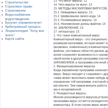
13. Что могут вирусы. 12
Строительство
14. Чего вирусы не могут. 13
Страховое право
15. МЕТОДЫ МАСКИРОВКИ ВИРУСОВ.
Страхование
15.1. Невидимые вирусы. 13
Водоснабжение
15.2. Шифрование своего кода. 14
водоотведение
15.3. Полиморфные вирусы. 14
Бухучет управленчучет
15.4. Неизменение длины файлов. 14
Арбитражный процесс
16. ЗАКЛЮЧЕНИЕ. 14
Энциклопедия "Хочу все
17. литература: 15
знать"
1. Что такое компьютерный вирус
Карта сайта
Компьютерный вирус - это специально 
размерам программа, которая может за
(возможно, изменённые) в компьютер
файлах, системных областях дисков, др
копии сохраняют возможность к «разм
своей копии в другую программу (систе
ЗАРАЖЕНИЕМ, а программа или иной 
2. Функционирование вирусов.
Когда заражённая программа начинает 
вирус. Вирус находит и «заражает» др
также может выполнить какие-нибудь в
управление той программе, в которой о
как обычно. Тем самым внешне работа
как и незаряжённой.
3. Резидентные вирусы.
Многие разновидности вирусов устроен
программы вирус остаётся резидентно, 
компьютера. В этом случае вирус може