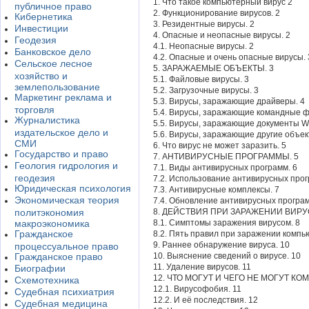
1. Что такое компьютерный вирус 2
публичное право
2. Функционирование вирусов. 2
Кибернетика
3. Резидентные вирусы. 2
Инвестиции
4. Опасные и неопасные вирусы. 2
Геодезия
4.1. Неопасные вирусы. 2
Банковское дело
4.2. Опасные и очень опасные вирусы. 
Сельское лесное
5. ЗАРАЖАЕМЫЕ ОБЪЕКТЫ. 3
хозяйство и
5.1. Файловые вирусы. 3
землепользование
5.2. Загрузочные вирусы. 3
Маркетинг реклама и
5.3. Вирусы, заражающие драйверы. 4
торговля
5.4. Вирусы, заражающие командные ф
Журналистика
5.5. Вирусы, заражающие документы W
издательское дело и
5.6. Вирусы, заражающие другие объек
СМИ
6. Что вирус не может заразить. 5
Государство и право
7. АНТИВИРУСНЫЕ ПРОГРАММЫ. 5
Геология гидрология и
7.1. Виды антивирусных программ. 6
геодезия
7.2. Использование антивирусных прог
Юридическая психология
7.3. Антивирусные комплексы. 7
Экономическая теория
7.4. Обновление антивирусных програм
политэкономия
8. ДЕЙСТВИЯ ПРИ ЗАРАЖЕНИИ ВИРУ
макроэкономика
8.1. Симптомы заражения вирусом. 8
Гражданское
8.2. Пять правил при заражении компь
9. Раннее обнаружение вируса. 10
процессуальное право
Гражданское право
10. Выяснение сведений о вирусе. 10
11. Удаление вирусов. 11
Биографии
12. ЧТО МОГУТ И ЧЕГО НЕ МОГУТ К
Схемотехника
12.1. Вирусофобия. 11
Судебная психиатрия
12.2. И её последствия. 12
Судебная медицина