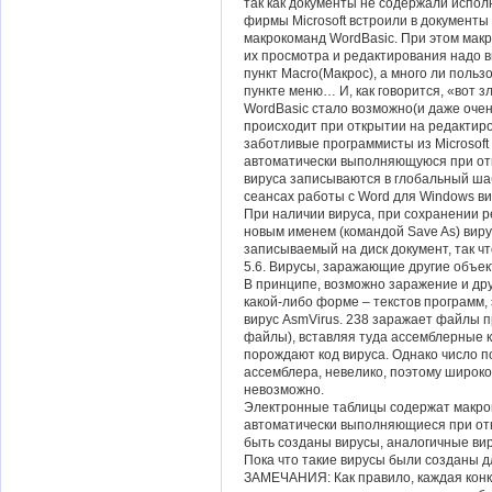
так как документы не содержали испо
фирмы Microsoft встроили в документ
макрокоманд WordBasic. При этом мак
их просмотра и редактирования надо в
пункт Macro(Макрос), а много ли поль
пункте меню… И, как говорится, «вот з
WordBasic стало возможно(и даже очень
происходит при открытии на редактир
заботливые программисты из Microsof
автоматически выполняющуюся при от
вируса записываются в глобальный ша
сеансах работы с Word для Windows ви
При наличии вируса, при сохранении р
новым именем (командой Save As) виру
записываемый на диск документ, так ч
5.6. Вирусы, заражающие другие объек
В принципе, возможно заражение и др
какой-либо форме – текстов программ, 
вирус AsmVirus. 238 заражает файлы 
файлы), вставляя туда ассемблерные 
порождают код вируса. Однако число 
ассемблера, невелико, поэтому широко
невозможно.
Электронные таблицы содержат макрок
автоматически выполняющиеся при отк
быть созданы вирусы, аналогичные ви
Пока что такие вирусы были созданы д
ЗАМЕЧАНИЯ: Как правило, каждая конк