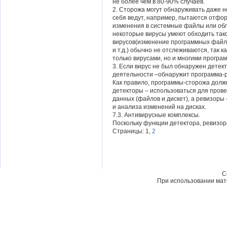
не более чем в 80-90% случаев.
2. Сторожа могут обнаруживать даже н
себя ведут, например, пытаются отфор
изменения в системные файлы или обла
некоторые вирусы умеют обходить тако
вирусов(изменение программных файло
и т.д.) обычно не отслеживаются, так 
только вирусами, но и многими програ
3. Если вирус не был обнаружен детек
деятельности –обнаружит программа-р
Как правило, программы-сторожа долж
детекторы – использоваться для пров
данных (файлов и дискет), а ревизоры 
и анализа изменений на дисках.
7.3. Антивирусные комплексы.
Поскольку функции детектора, ревизора
Страницы: 1,
2
C
При использовании мате