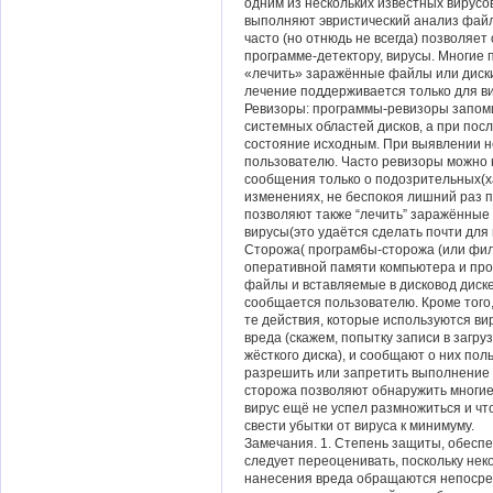
одним из нескольких известных вирус
выполняют эвристический анализ файло
часто (но отнюдь не всегда) позволяе
программе-детектору, вирусы. Многие
«лечить» заражённые файлы или диски,
лечение поддерживается только для ви
Ревизоры: программы-ревизоры запом
системных областей дисков, а при пос
состояние исходным. При выявлении н
пользователю. Часто ревизоры можно 
сообщения только о подозрительных(х
изменениях, не беспокоя лишний раз 
позволяют также “лечить” заражённые 
вирусы(это удаётся сделать почти для 
Сторожа( програм6ы-сторожа (или фил
оперативной памяти компьютера и про
файлы и вставляемые в дисковод диске
сообщается пользователю. Кроме того
те действия, которые используются в
вреда (скажем, попытку записи в загр
жёсткого диска), и сообщают о них по
разрешить или запретить выполнение
сторожа позволяют обнаружить многие 
вирус ещё не успел размножиться и чт
свести убытки от вируса к минимуму.
Замечания. 1. Степень защиты, обесп
следует переоценивать, поскольку нек
нанесения вреда обращаются непосред