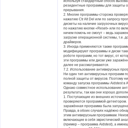
используя стандартный способ вызова
резидентные программы для защиты от
прерывания.
2. Многие программы-сторожа проверя
нажатию Ctr Alt Del или по запросу пр
дискеты на наличие загрузочных вирус
по нажатию кнопки «Reset» или по вк
ничем помочь не смогут – ведь зараже
загрузке операционной системы, т.е. д
драйверов.
3. Иногда применяются также програм
модифицируют программы и диски таки
роботе программ, но тот вирус, от кот
эти программы или диски уже заражё
далее не рассматриваются.
7.2. Использование антивирусных прог
Ни один тип антивирусных программ по
полной защиты от вирусов. Поэтому ни
команду запуска программы Aidstest в
Однако совместное использование ант
результаты, так как они хорошо дополн
1. Поступающие из внешних источников
проверяются программой-детектором. 
заражённая программа была запущена
Правда, в обоих случаях надёжно обн
этим антивирусным программам. Неизв
включающие в себя эвристический ана
(пример – программа Aidstest), а име