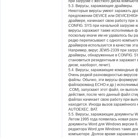
при загрузке с жёсткого диска компьют
5.3. Вирусы, заражающие драйверы.
Некоторые вирусы умеют заражать дра
предложении DEVICE или DEVICEHIGH 
драйвере, начинают свою работу при з
CONFIG. SYS при начальной загрузке
вирусы заражают также исполнимые фа
поскольку иначе им не удавалось бы р
редко переписывают с одного компьюте
драйверов используется в качестве эт
Например, вирус JEWS-2339 при загру
драйверы, обнаруженные в CONFIG. SY
становиться резидентным и заражает 
диске, наоборот, лечит).
5.4. Вирусы, заражающие командные 
Очень редкой разновидностью вирусо
файлы. Обычно, эти вирусы формирую
файла(команд ECHO и др.) исполнимый 
.COM), запускают этот файл, он выпо
действия, после чего данный файл сти
файлах начинает свою работу при вып
находится. Иногда вызов заражённого
AUTOEXEC. BAT.
5.5. Вирусы, заражающие документы W
Летом 1995 года появилась новая раз
документы Word для Windows версии 6.
редактора Word для Windows такие до
компьютере. Долгое время заражение 