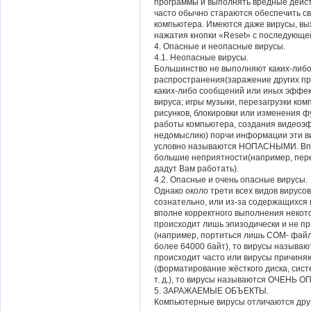
программы и выполнять вредные дейст
часто обычно стараются обеспечить св
компьютера. Имеются даже вирусы, в
нажатия кнопки «Reset» с последующей
4. Опасные и неопасные вирусы.
4.1. Неопасные вирусы.
Большинство не выполняют каких-либо 
распространения(заражение других прог
каких-либо сообщений или иных эффек
вируса; игры музыки, перезагрузки ком
рисунков, блокировки или изменения 
работы компьютера, создания видеоэф
недомыслию) порчи информации эти ви
условно называются НОПАСНЫМИ. Впро
большие неприятности(например, пере
дадут Вам работать).
4.2. Опасные и очень опасные вирусы.
Однако около трети всех видов вирусов
сознательно, или из-за содержащихся в
вполне корректного выполнения некот
происходит лишь эпизодически и не п
(например, портиться лишь COM- файл
более 64000 байт), то вирусы называю
происходит часто или вирусы причин
(форматирование жёсткого диска, сист
т. д.), то вирусы называются ОЧЕНЬ
5. ЗАРАЖАЕМЫЕ ОБЪЕКТЫ.
Компьютерные вирусы отличаются друг 