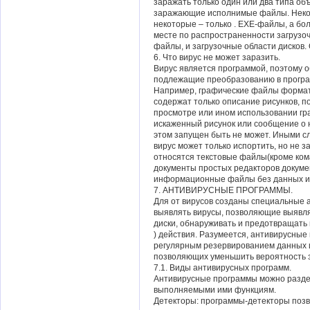
заражать только один или два типа об
заражающие исполнимые файлы. Неко
некоторые – только . EXE-файлы, а бол
месте по распространенности загрузо
файлы, и загрузочные области дисков.
6. Что вирус не может заразить.
Вирус является программой, поэтому 
подлежащие преобразованию в програм
Например, графические файлы форматов 
содержат только описание рисунков, по
просмотре или ином использовании гр
искаженный рисунок или сообщение о 
этом запущен быть не может. Иными с
вирус может только испортить, но не за
относятся текстовые файлы(кроме ком
документы простых редакторов документ
информационные файлы без данных и 
7. АНТИВИРУСНЫЕ ПРОГРАММЫ.
Для от вирусов созданы специальные
выявлять вирусы, позволяющие выявля
диски, обнаруживать и предотвращать
) действия. Разумеется, антивирусные
регулярным резервированием данных 
позволяющих уменьшить вероятность 
7.1. Виды антивирусных программ.
Антивирусные программы можно раздел
выполняемыми ими функциям.
Детекторы: программы-детекторы поз