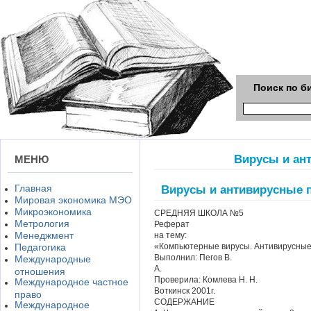
Поиск по б
Вирусы и ан
МЕНЮ
Главная
Вирусы и антивирусные
Мировая экономика МЭО
Микроэкономика
СРЕДНЯЯ ШКОЛА №5
Метрология
Реферат
Менеджмент
на тему:
Педагогика
«Компьютерные вирусы. Антивирусны
Выполнил: Пегов В.
Международные
А.
отношения
Проверила: Комлева Н. Н.
Международное частное
Воткинск 2001г.
право
СОДЕРЖАНИЕ
Международное