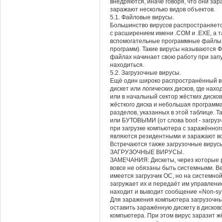
внедряются, иначе говоря, что они за
заражают несколько видов объектов.
5.1. Файловые вирусы.
Большинство вирусов распространяетс
с расширением имени .COM и .EXE, а 
вспомогательные программные файлы,
программ). Такие вирусы называются
файлах начинает свою работу при запу
находиться.
5.2. Загрузочные вирусы.
Ещё один широко распространённый ви
дискет или логических дисков, где нах
или в начальный сектор жёстких дисков
жёсткого диска и небольшая программа
разделов, указанных в этой таблице
или БУТОВЫМИ (от слова boot - загруз
при загрузке компьютера с заражённого
являются резидентными и заражают вс
Встречаются также загрузочные виру
ЗАГРУЗОЧНЫЕ ВИРУСЫ.
ЗАМЕЧАНИЯ: Дискеты, через которые 
вовсе не обязаны быть системными. Ве
имеется загрузчик ОС, но на системно
загружает их и передаёт им управление
находит и выводит сообщение «Non-syst
Для заражения компьютера загрузочны
оставить заражённую дискету в дисков
компьютера. При этом вирус заразит ж