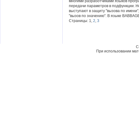
многими разработчиками языков прогр
передачи параметров в подфункции. Н
выступают в защиту "вызова по имени"
"вызов по значению". В языке BABBAGE
Страницы: 1,
2
,
3
C
При использовании мате