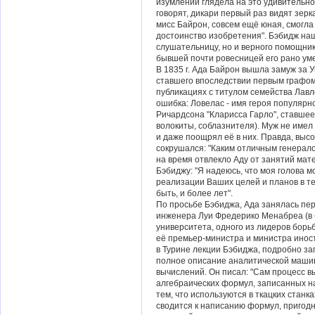
изумлении глядела на это удивительное
говорят, дикари первый раз видят зер
мисс Байрон, совсем ещё юная, смогл
достоинство изобретения". Бэбидж наш
слушательницу, но и верного помощник
бывшей почти ровесницей его рано ум
В 1835 г. Ада Байрон вышла замуж за 
ставшего впоследствии первым графом 
публикациях с титулом семейства Лавл
ошибка: Ловелас - имя героя популярн
Ричардсона "Кларисса Гарло", ставше
волокиты, соблазнителя). Муж не имел
и даже поощрял её в них. Правда, выс
сокрушался: "Каким отличным генерало
на время отвлекло Аду от занятий мате
Бэбиджу: "Я надеюсь, что моя голова м
реализации Ваших целей и планов в т
быть, и более лет".
По просьбе Бэбиджа, Ада занялась пер
инженера Луи Фредерико Менабреа (в
университета, одного из лидеров борьб
её премьер-министра и министра иност
в Турине лекции Бэбиджа, подробно зап
полное описание аналитической маши
вычислений. Он писал: "Сам процесс 
алгебраических формул, записанных н
тем, что используются в ткацких станк
сводится к написанию формул, пригод