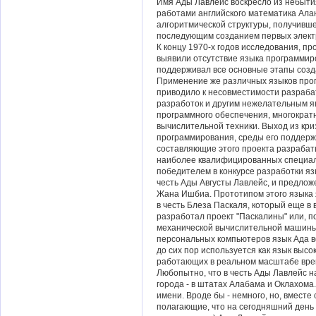
Имя Ады Лавлейс воскресло из небытия 
работами английского математика Алан
алгоритмической структуры, получивш
последующим созданием первых элект
К концу 1970-х годов исследования, 
выявили отсутствие языка программир
поддерживал все основные этапы созд
Применение же различных языков про
приводило к несовместимости разраб
разработок и другим нежелательным я
программного обеспечения, многокра
вычислительной техники. Выход из кри
программирования, среды его поддерж
составляющие этого проекта разрабат
наиболее квалифицированных специали
победителем в конкурсе разработки яз
честь Ады Августы Лавлейс, и предло
Жана Ишбиа. Прототипом этого языка 
в честь Блеза Паскаля, который еще в в
разработал проект "Паскалины" или, по
механической вычислительной машины
персональных компьютеров язык Ада в
до сих пор используется как язык высо
работающих в реальном масштабе вре
Любопытно, что в честь Ады Лавлейс н
города - в штатах Алабама и Оклахома
имени. Вроде бы - немного, но, вместе 
полагающие, что на сегодняшний день 