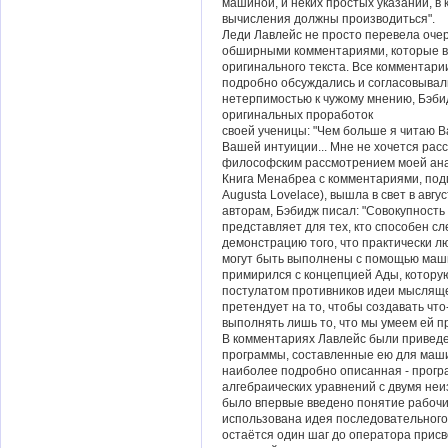
машиной, и неких простых указаний, в
вычисления должны производиться".
Леди Лавлейс не просто перевела очер
обширными комментариями, которые в
оригинального текста. Все комментари
подробно обсуждались и согласовывал
нетерпимостью к чужому мнению, Бэбид
оригинальных проработок
своей ученицы: "Чем больше я читаю 
Вашей интуиции... Мне не хочется ра
философским рассмотрением моей ана
Книга Менабреа с комментариями, подп
Augusta Lovelace), вышла в свет в авг
авторам, Бэбидж писал: "Совокупность
представляет для тех, кто способен с
демонстрацию того, что практически 
могут быть выполнены с помощью машин
примирился с концепцией Ады, котору
постулатом противников идеи мыслящ
претендует на то, чтобы создавать чт
выполнять лишь то, что мы умеем ей п
В комментариях Лавлейс были привед
программы, составленные ею для маши
наиболее подробно описанная - прог
алгебраических уравнений с двумя не
было впервые введено понятие рабочи
использована идея последовательного
остаётся один шаг до оператора прис