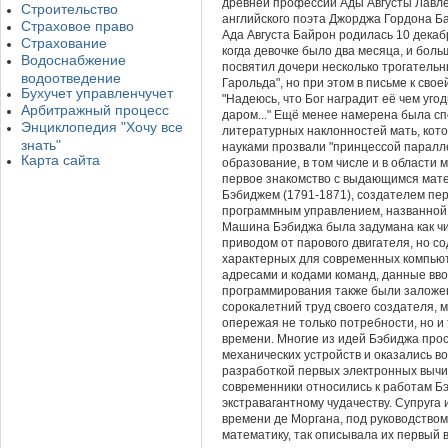
древней профессии Ады Августы Лавле
Строительство
английского поэта Джорджа Гордона Ба
Страховое право
Ада Августа Байрон родилась 10 декаб
Страхование
когда девочке было два месяца, и боль
Водоснабжение
посвятил дочери несколько трогательн
водоотведение
Гарольда", но при этом в письме к сво
Бухучет управленчучет
"Надеюсь, что Бог наградит её чем угод
Арбитражный процесс
даром..." Ещё менее намерена была сп
Энциклопедия "Хочу все
литературных наклонностей мать, кото
знать"
науками прозвали "принцессой паралл
Карта сайта
образование, в том числе и в области 
первое знакомство с выдающимся мат
Бэбиджем (1791-1871), создателем п
программным управлением, названной 
Машина Бэбиджа была задумана как чи
приводом от парового двигателя, но 
характерных для современных компьют
адресами и кодами команд, данные вв
программирования также были заложе
сорокалетний труд своего создателя, 
опережая не только потребности, но и
времени. Многие из идей Бэбиджа прос
механических устройств и оказались во
разработкой первых электронных вычи
современники относились к работам Бэб
экстравагантному чудачеству. Супруга 
времени де Моргана, под руководством
математику, так описывала их первый ви