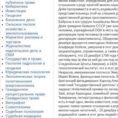
менее известное, определение для эт
публичное право
отношение к роду занятий многих наши
Кибернетика
Днём программиста в честь родившейся
Инвестиции
представительницы этой не слишком д
Геодезия
единственной дочери прославленного 
Банковское дело
Байрона и его супруги Аннабеллы Милб
Сельское лесное
Даже граждане бывшего СССР уже знают
хозяйство и
человека, учреждённый ООН в честь п
землепользование
декларации прав человека (в советски
Маркетинг реклама и
декларации замалчивалось). Общеизвес
торговля
декабря вручаются ежегодные Нобелев
Журналистика
Альфреде Нобеле, умершем в этот день
издательское дело и
энциклопедиях, справочниках, а также
СМИ
обнаружить, что 10 декабря 1799 год
Государство и право
систему мер (в чём за ней до сих пор н
Геология гидрология и
Соединённые Штаты Америки), в 1828 
геодезия
технологический институт, что в этот 
Юридическая психология
Некрасов, американская поэтесса Эми
Экономическая теория
Марко Вовчок, французские писатель 
политэкономия
британский фельдмаршал Харолд Алекс
макроэкономика
советский "государственный деятель"
Гражданское
лауреат Нобелевской премии по литер
Закс, клоун Карандаш, хоккейный тре
процессуальное право
Гражданское право
Темирканов, литературовед и философ 
есть и ещё одно, менее известное, оп
Биографии
однако, самое прямое отношение к ро
Схемотехника
многих наших читателей, - 10 декабря
Судебная психиатрия
родившейся также в этот день первой
Судебная медицина