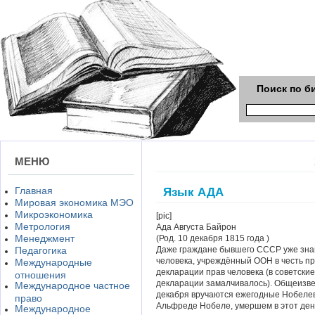
Поиск по б
МЕНЮ
Главная
Язык АДА
Мировая экономика МЭО
Микроэкономика
[pic]
Метрология
Ада Августа Байрон
Менеджмент
(Род. 10 декабря 1815 года )
Педагогика
Даже граждане бывшего СССР уже знают
человека, учреждённый ООН в честь п
Международные
декларации прав человека (в советски
отношения
декларации замалчивалось). Общеизвес
Международное частное
декабря вручаются ежегодные Нобелев
право
Альфреде Нобеле, умершем в этот день 
Международное