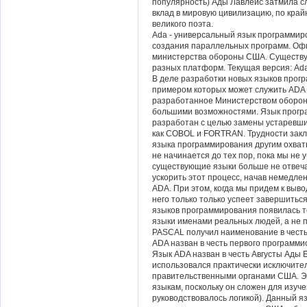
популярность) Ады Лавлейс затмила сл
вклад в мировую цивилизацию, по край
великого поэта.
Ada - универсальный язык программир
создания параллельных программ. Оф
министерства обороны США. Существу
разных платформ. Текущая версия: Ad
В деле разработки новых языков прог
примером которых может служить ADA 
разработанное Министерством оборо
большими возможностями. Язык програ
разработан с целью замены устаревших
как COBOL и FORTRAN. Трудности заклю
языка программирования другим охваты
не начинается до тех пор, пока мы не 
существующие языки больше не отвеч
ускорить этот процесс, начав немедле
ADA. При этом, когда мы придем к выво
него только только успеет завершитьс
языков программирования появилась 
языки именами реальных людей, а не п
PASCAL получил наименование в честь
ADA назван в честь первого программи
Язык ADA назван в честь Августы Ады Б
использовался практически исключите
правительственными органами США. Э
языкам, поскольку он сложен для изуче
руководствовалось логикой). Данный я