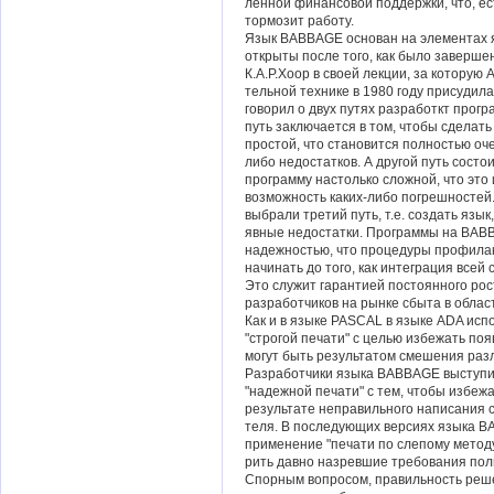
ленной финансовой поддержки, что, ес
тормозит работу.
Язык BABBAGE основан на элементах 
открыты после того, как было заверше
К.А.Р.Хоор в своей лекции, за которую
тельной технике в 1980 году присудил
говорил о двух путях разработкт прог
путь заключается в том, чтобы сделат
простой, что становится полностью оче
либо недостатков. А другой путь состои
программу настолько сложной, что это
возможность каких-либо погрешносте
выбрали третий путь, т.е. создать язы
явные недостатки. Программы на BAB
надежностью, что процедуры профилак
начинать до того, как интеграция всей
Это служит гарантией постоянного рос
разработчиков на рынке сбыта в облас
Как и в языке PASCAL в языке ADA исп
"строгой печати" с целью избежать по
могут быть результатом смешения раз
Разработчики языка BABBAGE выступи
"надежной печати" с тем, чтобы избеж
результате неправильного написания с
теля. В последующих версиях языка 
применение "печати по слепому методу
рить давно назревшие требования пол
Спорным вопросом, правильность реш