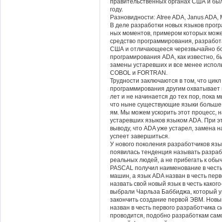
правительственных органах США и бы
году.
Разновидности: Atree ADA, Janus ADA, 
В деле разработки новых языков прог
ных моментов, примером которых може
средство программирования, разрабо
США и отличающееся черезвычайно б
програмирования ADA, как известно, б
замены устаревших и все менее исполь
COBOL и FORTRAN.
Трудности заключаются в том, что цик
программирования другим охватывает 
лет и не начинается до тех пор, пока 
что ныне существующие языки больше
ям. Мы можем ускорить этот процесс,
устаревших языков языком ADA. При эт
выводу, что ADA уже устарел, замена н
успеет завершиться.
У нового поколения разработчиков яз
появилась тенденция называть разра
реальных людей, а не прибегать к обы
PASCAL получил наименование в честь
машин, а язык ADA назван в честь пер
назвать свой новый язык в честь каког
выбрали Чарльза Баббиджа, который у
закончить создание первой ЭВМ. Новый
назван в честь первого разработчика с
проводится, подобно разработкам сам