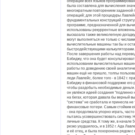
операций всех языков программирован
была составлена для вычисления знач
многократным повторением заданной 
операций; для этой процедуры Лавлейс
фундаментальных конструкций структу
программе, предназначенной для вычи
использованы рекуррентные вложенные
высказала также великолепную догадку
могут выполняться не только с числами,
вычислительные машины так бы и ост
быстродействующими калькуляторами.
После завершения работы над перево
Бэбиджу, что она будет консультирова
использовании вычислительных машин,
работы по доведению своей аналитич
машин ещё не пришло, толпы пользова
леди Лавлейс, более того - в 1842 г. 
Бэбиджу в финансовой поддержке его р
чтобы раздобыть необходимые деньги. 
он увлёкся идеей создания "подлинно 
на бегах, которая давала бы верный в
"система" не сработала и принесла не
финансовые потери. Самым стойким е
- она продолжала упорно играть, часто
пытаясь усовершенствовать систему. Н
личные средства. К тому же, в начале 
резко ухудшилось, и в 1852 г. Ада Лавле
и её отец, и была похоронена рядом с