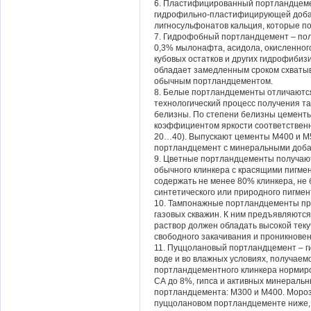
6. Пластифицированный портландцемен
гидрофильно-пластифицирующей добав
лигносульфонатов кальция, которые п
7. Гидрофобный портландцемент – полу
0,3% мылонафта, асидола, окисленного
кубовых остатков и других гидрофиби
обладает замедленным сроком схваты
обычным портландцементом.
8. Белые портландцементы отличаются
технологический процесс получения т
белизны. По степени белизны цементы 
коэффициентом яркости соответственн
20…40). Выпускают цементы М400 и М5
портландцемент с минеральными доба
9. Цветные портландцементы получают
обычного клинкера с красящими пигме
содержать не менее 80% клинкера, не
синтетического или природного пигмен
10. Тампонажные портландцементы п
газовых скважин. К ним предъявляютс
раствор должен обладать высокой тек
свободного закачивания и проникновен
11. Пуццолановый портландцемент – г
воде и во влажных условиях, получаем
портландцементного клинкера нормиро
СА до 8%, гипса и активных минеральн
портландцемента: М300 и М400. Мороз
пуццолановом портландцементе ниже, 