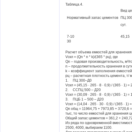
Таблица.4.
Вид ц
Нормативный запас цементов
ПЦ 30
сут.
7-10
45,15
30
Расчет объема емкостей для хранения
Vскл = (Qn * n * k)/(365 * pц), где
Qn – годовая производительность, м³/г
n – продолжительность хранения в сут
k – коэффициент заполнения емкостей
pц – расчетная плотность цемента, т/ м
1. ПЦ 300–Д0
Vскл = (45,15 · 265 · 8 · 0,9) / (365 · 1) =
2. ССПЦ 500 – Д20
Vскл = (30,09 · 265 · 8 · 0,9) / (365 · 1) =
3. ПЦБ 1 – 500 – Д20
Vскл = (14,04 · 265 · 30 · 0,9) / (365 · 1) 
Qn общ = 11964,75 + 7973,85 + 3720,6
тыс, то число емкостей для хранения ц
Общий запас цементов = 361,2 + 240,72 
Из ряда по одновременной вместимости 
2500, 4000, выбираем 1100.