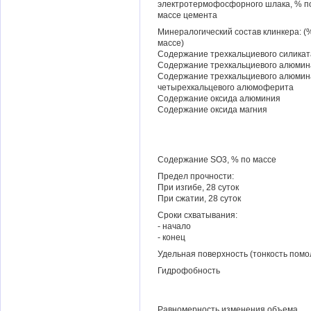
электротермофосфорного шлака, % п
массе цемента
Минералогический состав клинкера: (
массе)
Содержание трехкальциевого силикат
Содержание трехкальциевого алюмин
Содержание трехкальциевого алюмин
четырехкальцевого алюмоферита
Содержание оксида алюминия
Содержание оксида магния
Содержание SO3, % по массе
Предел прочности:
При изгибе, 28 суток
При сжатии, 28 суток
Сроки схватывания:
- начало
- конец
Удельная поверхность (тонкость помо
Гидрофобность
Равномерность изменения объема