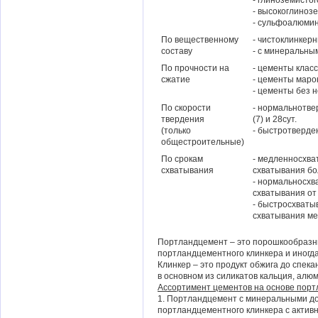
- глиноземисто
- высокоглиноз
- сульфоалюми
По вещественному
- чистоклинкер
составу
- с минеральны
По прочности на
- цементы класс
сжатие
- цементы мар
- цементы без 
По скорости
- нормальнотве
твердения
(7) и 28сут.
(только
- быстротверде
общестроительные)
По срокам
- медленносхва
схватывания
схватывания бол
- нормальносхв
схватывания от
- быстросхваты
схватывания ме
Портландцемент – это порошкообразн
портландцементного клинкера и иногд
Клинкер – это продукт обжига до спе
в основном из силикатов кальция, алю
Ассортимент цементов на основе порт
1. Портландцемент с минеральными до
портландцементного клинкера с акти