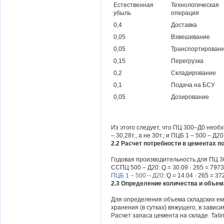
Естественная
Технологическая
убыль
операция
0,4
Доставка
0,05
Взвешивание
0,05
Транспортирован
0,15
Перегрузка
0,2
Складирование
0,1
Подача на БСУ
0,05
Дозирование
Из этого следует, что ПЦ 300–Д0 необх
– 30,28т., а не 30т.; и ПЦБ 1 – 500 – Д20 
2.2 Расчет потребности в цементах п
Годовая производительность для ПЦ 300
ССПЦ 500 – Д20: Q = 30.09 · 265 = 7973
ПЦБ 1 – 500 – Д20
: Q = 14.04 · 265 = 37
2.3 Определение количества и объем
Для определения объема складских е
хранения (в сутках) вяжущего, в зависи
Расчет запаса цемента на складе. Табл