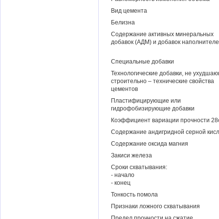
Вид цемента
Белизна
Содержание активных минеральных
добавок (АДМ) и добавок наполнител
Специальные добавки
Технологические добавки, не ухудша
строительно – технические свойства
цементов
Пластифицирующие или
гидрофобизирующие добавки
Коэффициент вариации прочности 28с
Содержание андигридной серной кис
Содержание оксида магния
Закиси железа
Сроки схватывания:
- начало
- конец
Тонкость помола
Признаки ложного схватывания
Предел прочности на сжатие