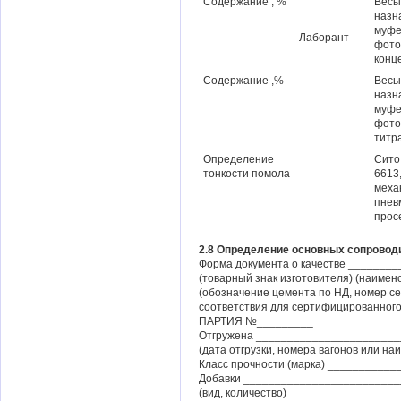
Содержание , %
Весы
назн
муфе
Лаборант
фото
конц
Содержание ,%
Весы
назн
муфе
фото
титр
Определение
Сито
тонкости помола
6613
меха
пнев
прос
2.8 Определение основных сопровод
Форма документа о качестве _______
(товарный знак изготовителя) (наимен
(обозначение цемента по НД, номер с
соответствия для сертифицированного
ПАРТИЯ №_________
Отгружена ______________________
(дата отгрузки, номера вагонов или на
Класс прочности (марка) __________
Добавки ________________________
(вид, количество)