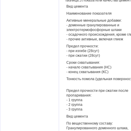
Таблица.5.Показатели качества цемент
Вид цемента
Наименование показателя
Активные минеральные добавки:
- доменные гранулированные и
электротермофосфорные шлаки
- осадочного происхождения, кроме г
- прочие активные, включая глиеж
Предел прочности:
- при изгибе (28сут)
- при сжатии (28сут)
Сроки схватывания:
- начало схватывания (НС)
- конец схватывания (КС)
Тонкость помола (удельная поверхнос
Предел прочности при сжатии после
пропаривания:
- 1 группа
- 2 группа
- 3 группа
Вид цемента
По вещественному составу:
Гранулированного доменного шлака,