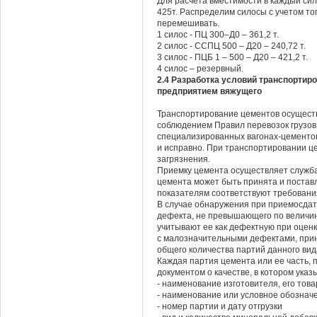
Для расчета вместимости в каждый сил
425т. Распределим силосы с учетом то
перемешивать.
1 силос - ПЦ 300–Д0 – 361,2 т.
2 силос - ССПЦ 500 – Д20 – 240,72 т.
3 силос - ПЦБ 1 – 500 – Д20 – 421,2 т.
4 силос – резервный.
2.4 Разработка условий транспортир
предприятием вяжущего
Транспортирование цементов осущест
соблюдением Правил перевозок грузов.
специализированных вагонах-цементов
и исправно. При транспортировании ц
загрязнения.
Приемку цемента осуществляет служба
цемента может быть принята и постав
показателям соответствуют требовани
В случае обнаружения при приемосда
дефекта, не превышающего по величин
учитывают ее как дефектную при оценк
с малозначительными дефектами, прин
общего количества партий данного вид
Каждая партия цемента или ее часть, 
документом о качестве, в котором указ
- наименование изготовителя, его това
- наименование или условное обознач
- номер партии и дату отгрузки