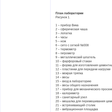
План лаборатории
Рисунок 1.
1 – прибор Вика
2 – сферическая чаша
3 – лопатка
4 – часы
5 – нож
6 – сито с сеткой №008
7 – термометр
8 – гигрометр
9 – металлический шпатель
10 – фарфоровый стакан
11 – форма для изготовления цементн
12 – пластинки для передачи нагрузки
13 – мокрая тряпка
14 – весы
15 – вход в лабораторию
16 – весы общего назначения
17 – прибор для механического просе
18 – калориметр
19 – санитарный узел
20 – мешалка для перемешивания цем
21 – встряхивающий столик
22 – вибрационная площадка