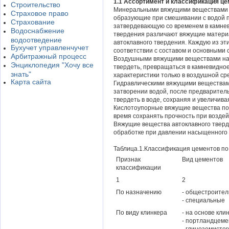
1.1 Ассортимент и классификация це
Строительство
Минеральными вяжущими веществами 
Страховое право
образующие при смешивании с водой 
Страхование
затвердевающую со временем в камнев
Водоснабжение
твердения различают вяжущие материа
водоотведение
автоклавного твердения. Каждую из эти
Бухучет управленчучет
соответствии с составом и основными
Арбитражный процесс
Воздушными вяжущими веществами наз
Энциклопедия "Хочу все
твердеть, превращаться в камневидно
знать"
характеристики только в воздушной ср
Карта сайта
Гидравлическими вяжущими веществам
затворении водой, после предваритель
твердеть в воде, сохраняя и увеличива
Кислотоупорные вяжущие вещества по
время сохранять прочность при воздей
Вяжущие вещества автоклавного тверд
обработке при давлении насыщенного 
Таблица.1.Классификация цементов п
Признак
Вид цементов
классификации
1
2
По назначению
- общестроите
- специальные
По виду клинкера
- на основе кли
- портландцеме