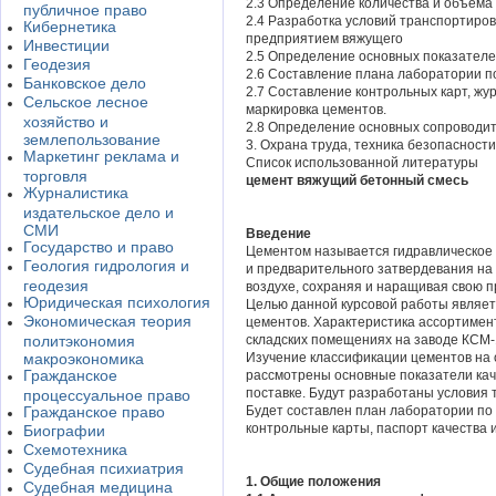
2.3 Определение количества и объема 
публичное право
2.4 Разработка условий транспортиров
Кибернетика
предприятием вяжущего
Инвестиции
2.5 Определение основных показателе
Геодезия
2.6 Составление плана лаборатории п
Банковское дело
2.7 Составление контрольных карт, жу
Сельское лесное
маркировка цементов.
хозяйство и
2.8 Определение основных сопроводит
землепользование
3. Охрана труда, техника безопасност
Маркетинг реклама и
Список использованной литературы
торговля
цемент вяжущий бетонный смесь
Журналистика
издательское дело и
СМИ
Введение
Государство и право
Цементом называется гидравлическое 
Геология гидрология и
и предварительного затвердевания на в
геодезия
воздухе, сохраняя и наращивая свою п
Юридическая психология
Целью данной курсовой работы являет
Экономическая теория
цементов. Характеристика ассортимен
политэкономия
складских помещениях на заводе КСМ-1
макроэкономика
Изучение классификации цементов на 
Гражданское
рассмотрены основные показатели кач
поставке. Будут разработаны условия 
процессуальное право
Гражданское право
Будет составлен план лаборатории по
контрольные карты, паспорт качества 
Биографии
Схемотехника
Судебная психиатрия
1. Общие положения
Судебная медицина