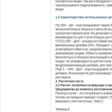
сульфатных водах, так как в продуктах
трехкальциевого гидроалюмината, так
водах.
1.2 Характеристика используемых цем
ПЦ 300 – Д0 – портландцемент марки 
железобетонных сборных и монолитных
суперпластификаторов. Не допускаетс
рекомендуется для строительных раст
ССПЦ 500 – Д20– сульфатостойкий пор
минеральных добавок 20%. Обладает: 
атмосферостойкостью, средней морозо
деформации усадки. Область применен
монолитных и сборных конструкций и 
среды. Не рекомендуется для бетонов 
воздухововлекающих добавок, для сир
ПЦБ 1 – 500 – Д20 – портландцемент б
добавок. Используется для производст
растворов.
2. Расчетная часть
2.1 Расчет потребности вяжущих в пр
предприятие до момента изготовлени
Расход в сутки – это потребность в в
потерь на предшествующих стадиях. П
вяжущем с учетом потерь. Табл.3.
Таблица.2.