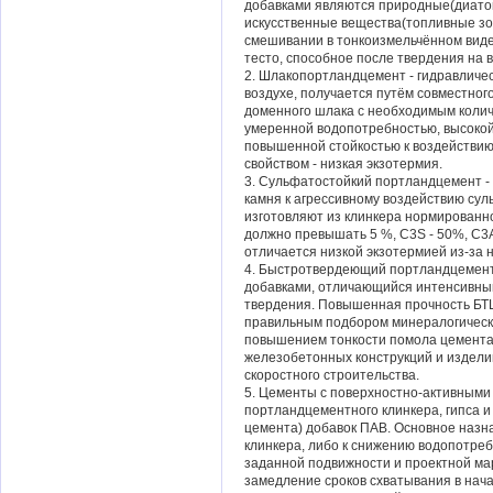
добавками являются природные(диатомит
искусственные вещества(топливные зо
смешивании в тонкоизмельчённом виде
тесто, способное после твердения на 
2. Шлакопортландцемент - гидравличе
воздухе, получается путём совместног
доменного шлака с необходимым колич
умеренной водопотребностью, высокой
повышенной стойкостью к воздействи
свойством - низкая экзотермия.
3. Сульфатостойкий портландцемент -
камня к агрессивному воздействию су
изготовляют из клинкера нормированн
должно превышать 5 %, С3S - 50%, С3
отличается низкой экзотермией из-за 
4. Быстротвердеющий портландцемент
добавками, отличающийся интенсивны
твердения. Повышенная прочность БТЦ
правильным подбором минералогическог
повышением тонкости помола цемента
железобетонных конструкций и изделий
скоростного строительства.
5. Цементы с поверхностно-активными
портландцементного клинкера, гипса и
цемента) добавок ПАВ. Основное назн
клинкера, либо к снижению водопотре
заданной подвижности и проектной ма
замедление сроков схватывания в нача