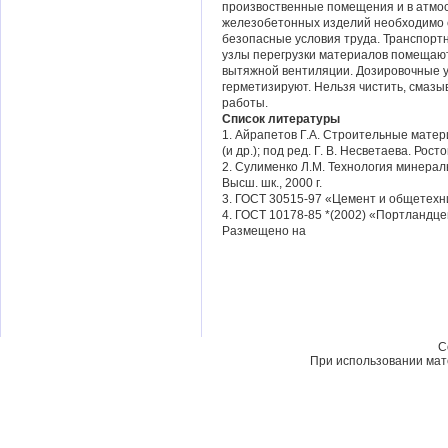
произвоственные помещения и в атмос
железобетонных изделий необходимо 
безопасные условия труда. Транспортн
узлы перегрузки материалов помещают
вытяжной вентиляции. Дозировочные у
герметизируют. Нельзя чистить, смазы
работы.
Список литературы
1. Айрапетов Г.А. Строительные матери
(и др.); под ред. Г. В. Несветаева. Росто
2. Сулименко Л.М. Технология минерал
Высш. шк., 2000 г.
3. ГОСТ 30515-97 «Цемент и общетехн
4. ГОСТ 10178-85 *(2002) «Портландц
Размещено на
C
При использовании мате