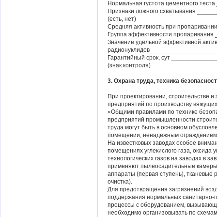
Нормальная густота цементного тест
Признаки ложного схватывания ____
(есть, нет)
Средняя активность при пропариван
Группа эффективности пропаривания
Значение удельной эффективной акти
радионуклидов___________________
Гарантийный срок, сут ___________
(знак контроля)
3. Охрана труда, техника безопасно
При проектировании, строительстве и
предприятий по производству вяжущих
«Общими правилами по технике безоп
предприятий промышленности строите
труда могут быть в основном обуслов
помещении, ненадежным ограждением 
На известковых заводах особое внима
помещениях углекислого газа, оксида 
технологических газов на заводах в за
применяют пылеосадительные камеры (
аппараты (первая ступень), тканевые
очистка).
Для предотвращения загрязнений возду
поддержания нормальных санитарно-ги
процессы с оборудованием, вызывающ
необходимо организовывать по схема