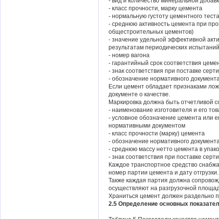
- вид и количество минеральной добав
- класс прочности, марку цемента
- нормальную густоту цементного тест
- среднюю активность цемента при пр
общестроительных цементов)
- значение удельной эффективной акт
результатам периодических испытани
- номер вагона
- гарантийный срок соответствия цеме
- знак соответствия при поставке сер
- обозначение нормативного документа
Если цемент обладает признаками ложн
документе о качестве.
Маркировка должна быть отчетливой с
- наименование изготовителя и его то
- условное обозначение цемента или е
нормативными документом
- класс прочности (марку) цемента
- обозначение нормативного документа
- среднюю массу нетто цемента в упак
- знак соответствия при поставке сер
Каждое транспортное средство снабжа
номер партии цемента и дату отгрузки
Также каждая партия должна сопровож
осуществляют на разгрузочной площад
Храниться цемент должен раздельно по
2.5 Определение основных показател