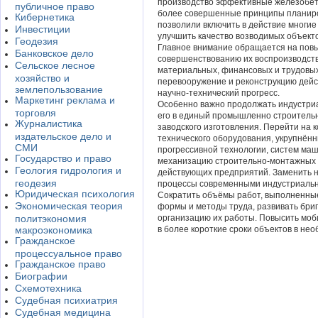
производство эффективные железобет
публичное право
более совершенные принципы планиро
Кибернетика
позволили включить в действие многие
Инвестиции
улучшить качество возводимых объекто
Геодезия
Главное внимание обращается на пов
Банковское дело
совершенствованию их воспроизводств
Сельское лесное
материальных, финансовых и трудовых
хозяйство и
перевооружение и реконструкцию дей
землепользование
научно-технический прогресс.
Маркетинг реклама и
Особенно важно продолжать индустри
торговля
его в единый промышленно строительн
Журналистика
заводского изготовления. Перейти на 
издательское дело и
технического оборудования, укрупнённ
СМИ
прогрессивной технологии, систем ма
Государство и право
механизацию строительно-монтажных р
Геология гидрология и
действующих предприятий. Заменить 
геодезия
процессы современными индустриаль
Юридическая психология
Сократить объёмы работ, выполненны
Экономическая теория
формы и методы труда, развивать бри
политэкономия
организацию их работы. Повысить моб
макроэкономика
в более короткие сроки объектов в не
Гражданское
процессуальное право
Гражданское право
Биографии
Схемотехника
Судебная психиатрия
Судебная медицина