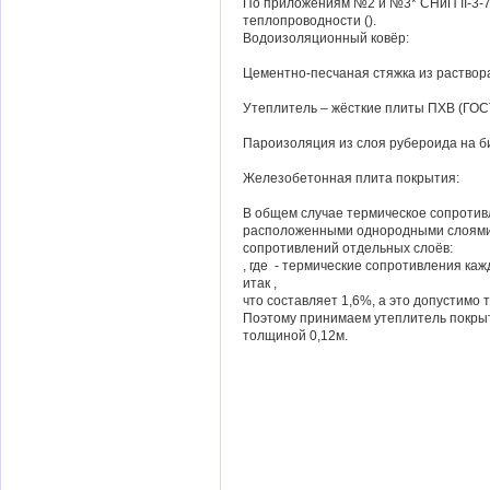
По приложениям №2 и №3* СНиП II-3-7
теплопроводности ().
Водоизоляционный ковёр:
Цементно-песчаная стяжка из раствор
Утеплитель – жёсткие плиты ПХВ (ГОСТ
Пароизоляция из слоя рубероида на б
Железобетонная плита покрытия:
В общем случае термическое сопроти
расположенными однородными слоями 
сопротивлений отдельных слоёв:
, где - термические сопротивления каж
итак ,
что составляет 1,6%, а это допустимо т
Поэтому принимаем утеплитель покрыт
толщиной 0,12м.