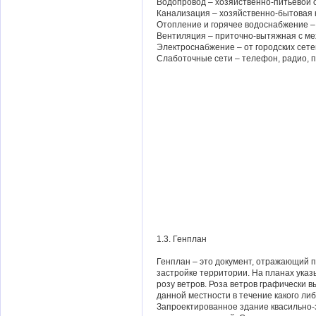
Водопровод – хозяйственно-питьевой о
Канализация – хозяйственно-бытовая 
Отопление и горячее водоснабжение –
Вентиляция – приточно-вытяжная с м
Электроснабжение – от городских сете
Слаботочные сети – телефон, радио,
1.3. Генплан
Генплан – это документ, отражающий 
застройке территории. На планах ука
розу ветров. Роза ветров графически 
данной местности в течение какого ли
Запроектированное здание квасильно-