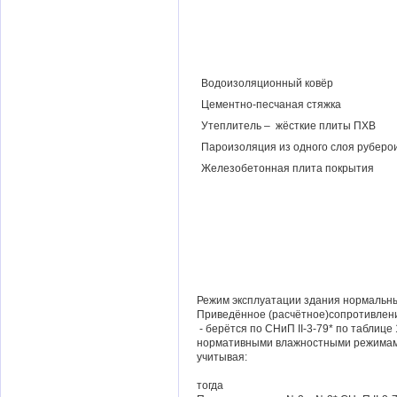
Водоизоляционный ковёр
Цементно-песчаная стяжка
Утеплитель – жёсткие плиты ПХВ
Пароизоляция из одного слоя рубер
Железобетонная плита покрытия
Режим эксплуатации здания нормальны
Приведённое (расчётное)сопротивлени
- берётся по СНиП II-3-79* по таблиц
нормативными влажностными режимами
учитывая:
тогда