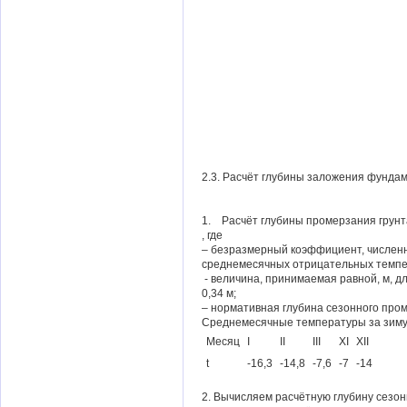
2.3. Расчёт глубины заложения фунда
1. Расчёт глубины промерзания грунта
, где
– безразмерный коэффициент, числен
среднемесячных отрицательных темпер
- величина, принимаемая равной, м, д
0,34 м;
– нормативная глубина сезонного пром
Среднемесячные температуры за зиму
Месяц
I
II
III
XI
XII
t
-16,3
-14,8
-7,6
-7
-14
2. Вычисляем расчётную глубину сезон