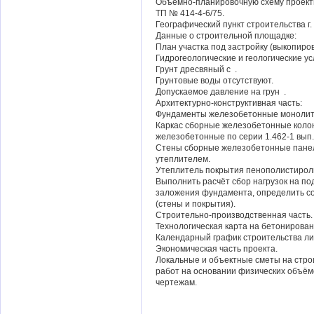
Объёмно-планировочную схему проекти
ТП № 414-4-6/75.
Географический пункт строительства г
Данные о строительной площадке:
План участка под застройку (выкопиро
Гидрогеологические и геологические ус
Грунт дресвяный с .
Грунтовые воды отсутствуют.
Допускаемое давление на грун .
Архитектурно-конструктивная часть:
Фундаменты железобетонные монолит
Каркас сборные железобетонные колон
железобетонные по серии 1.462-1 вып.
Стены сборные железобетонные панели
утеплителем.
Утеплитель покрытия пенополистирол
Выполнить расчёт сбор нагрузок на по
заложения фундамента, определить с
(стены и покрытия).
Строительно-производственная часть.
Технологическая карта на бетонирова
Календарный график строительства л
Экономическая часть проекта.
Локальные и объектные сметы на стр
работ на основании физических объём
чертежам.