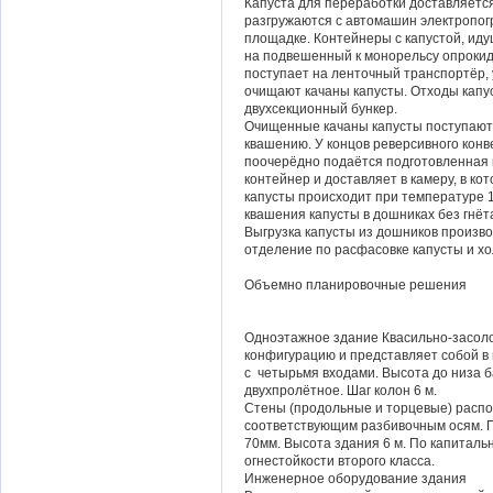
Капуста для переработки доставляетс
разгружаются с автомашин электропог
площадке. Контейнеры с капустой, иду
на подвешенный к монорельсу опрокид
поступает на ленточный транспортёр, 
очищают качаны капусты. Отходы капу
двухсекционный бункер.
Очищенные качаны капусты поступают н
квашению. У концов реверсивного конв
поочерёдно подаётся подготовленная 
контейнер и доставляет в камеру, в к
капусты происходит при температуре 
квашения капусты в дошниках без гнёт
Выгрузка капусты из дошников произв
отделение по расфасовке капусты и хо
Объемно планировочные решения
Одноэтажное здание Квасильно-засоло
конфигурацию и представляет собой в 
с четырьмя входами. Высота до низа ба
двухпролётное. Шаг колон 6 м.
Стены (продольные и торцевые) распо
соответствующим разбивочным осям. П
70мм. Высота здания 6 м. По капитальн
огнестойкости второго класса.
Инженерное оборудование здания