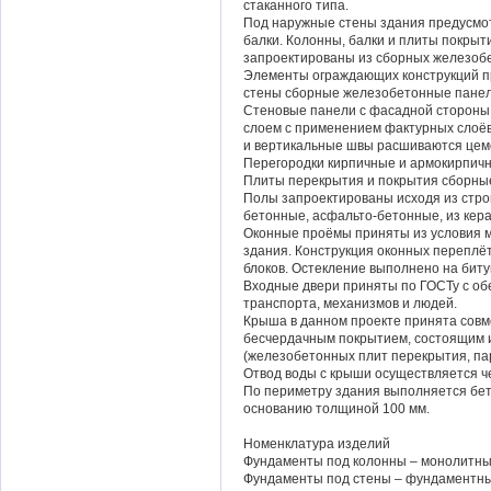
стаканного типа.
Под наружные стены здания предусм
балки. Колонны, балки и плиты покры
запроектированы из сборных железоб
Элементы ограждающих конструкций 
стены сборные железобетонные панели
Стеновые панели с фасадной стороны 
слоем с применением фактурных слоёв
и вертикальные швы расшиваются цем
Перегородки кирпичные и армокирпич
Плиты перекрытия и покрытия сборны
Полы запроектированы исходя из стро
бетонные, асфальто-бетонные, из кера
Оконные проёмы приняты из условия 
здания. Конструкция оконных переплё
блоков. Остекление выполнено на биту
Входные двери приняты по ГОСТу с об
транспорта, механизмов и людей.
Крыша в данном проекте принята сов
бесчердачным покрытием, состоящим 
(железобетонных плит перекрытия, па
Отвод воды с крыши осуществляется ч
По периметру здания выполняется бе
основанию толщиной 100 мм.
Номенклатура изделий
Фундаменты под колонны – монолитны
Фундаменты под стены – фундаментные