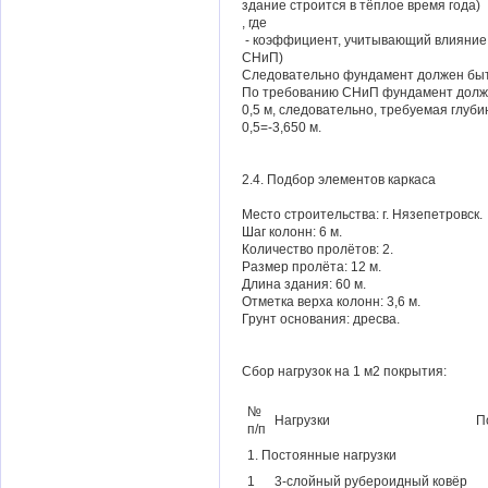
здание строится в тёплое время года)
, где
- коэффициент, учитывающий влияние 
СНиП)
Следовательно фундамент должен быть
По требованию СНиП фундамент должен
0,5 м, следовательно, требуемая глуб
0,5=-3,650 м.
2.4. Подбор элементов каркаса
Место строительства: г. Нязепетровск.
Шаг колонн: 6 м.
Количество пролётов: 2.
Размер пролёта: 12 м.
Длина здания: 60 м.
Отметка верха колонн: 3,6 м.
Грунт основания: дресва.
Сбор нагрузок на 1 м2 покрытия:
№
Нагрузки
П
п/п
1. Постоянные нагрузки
1
3-слойный рубероидный ковёр