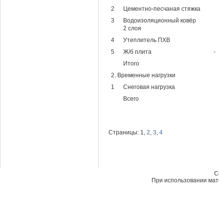
2
Цементно-песчаная стяжка
3
Водоизоляционный ковёр
2 слоя
4
Утеплитель ПХВ
5
Ж/б плита
­-
Итого
2. Временные нагрузки
1
Снеговая нагрузка
Всего
Страницы: 1,
2
,
3
,
4
C
При использовании мате