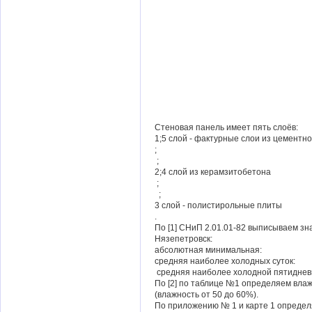
Стеновая панель имеет пять слоёв:
1;5 слой - фактурные слои из цементн
;
;
2;4 слой из керамзитобетона
;
;
3 слой - полистирольные плиты
.
По [1] СНиП 2.01.01-82 выписываем зн
Нязепетровск:
абсолютная минимальная:
средняя наиболее холодных суток:
средняя наиболее холодной пятиднев
По [2] по таблице №1 определяем вл
(влажность от 50 до 60%).
По приложению № 1 и карте 1 определя