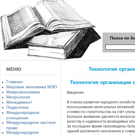
Поиск по б
Технология орган
МЕНЮ
Главная
Технология организации 
Мировая экономика МЭО
Микроэкономика
Введение
Метрология
Менеджмент
В планах развития народного хозяйст
Педагогика
использование капитальных вложений 
стоимости строительства за счёт улуч
Международные
Большое внимание уделяется вопросам
отношения
качеству и надёжности возводимых объ
Международное частное
За последнее время произведены бол
право
зданий различного назначения и сове
Международное