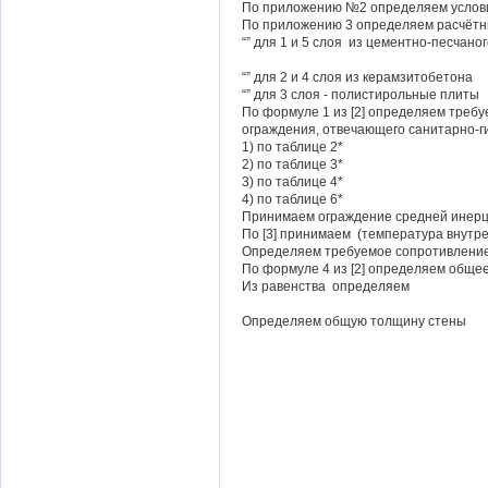
По приложению №2 определяем услови
По приложению 3 определяем расчётн
“” для 1 и 5 слоя из цементно-песчано
“” для 2 и 4 слоя из керамзитобетона
“” для 3 слоя - полистирольные плиты
По формуле 1 из [2] определяем треб
ограждения, отвечающего санитарно-г
1) по таблице 2*
2) по таблице 3*
3) по таблице 4*
4) по таблице 6*
Принимаем ограждение средней инерци
По [3] принимаем (температура внутре
Определяем требуемое сопротивление
По формуле 4 из [2] определяем обще
Из равенства определяем
Определяем общую толщину стены