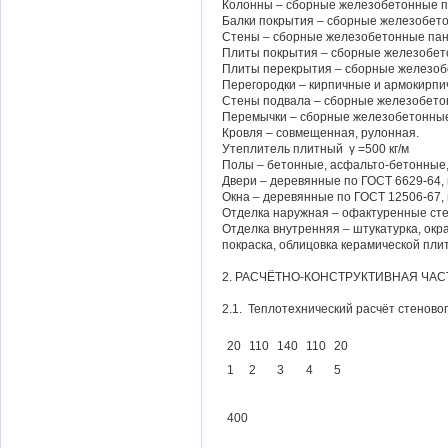
Колонны – сборные железобетонные по
Балки покрытия – сборные железобетон
Стены – сборные железобетонные панел
Плиты покрытия – сборные железобетон
Плиты перекрытия – сборные железобе
Перегородки – кирпичные и армокирпи
Стены подвала – сборные железобетон
Перемычки – сборные железобетонные 
Кровля – совмещенная, рулонная.
Утеплитель плитный γ =500 кг/м
Полы – бетонные, асфальто-бетонные,
Двери – деревянные по ГОСТ 6629-64, 
Окна – деревянные по ГОСТ 12506-67,
Отделка наружная – офактуренные ст
Отделка внутренняя – штукатурка, окр
покраска, облицовка керамической плит
2. РАСЧЁТНО-КОНСТРУКТИВНАЯ ЧАС
2.1. Теплотехнический расчёт стеново
20
110
140
110
20
1
2
3
4
5
400