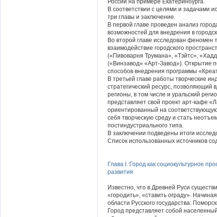
России на примере Екатеринбурга.
В соответствии с целями и задачами и
три главы и заключение.
В первой главе проведен анализ город
возможностей для внедрения в городск
Во второй главе исследован феномен 
взаимодействие городского пространс
(«Пивоварня Трумана», «Тэйтс», «Хад
(«Винзавод» «Арт-Завод»). Открытие п
способов внедрения программы «Креа
В третьей главе работы творческие ин
стратегический ресурс, позволяющий 
регионы, в том числе и уральский рег
представляет свой проект арт-кафе «Л
ориентированный на соответствующую
себя творческую среду и стать неотъ
постиндустриального типа.
В заключении подведены итоги исслед
Список использованных источников со
Глава I. Город как социокультурное пр
развития
Известно, что в Древней Руси существ
«городить», «ставить ограду». Начиная
области Русского государства: Поморски
Город представляет собой населенный