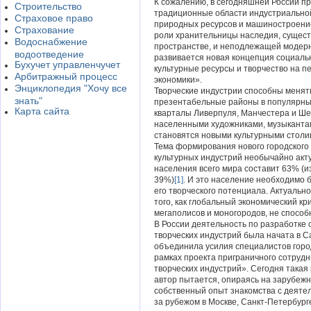
К сожалению, в сегодняшней России п
Строительство
традиционные области индустриальной
Страховое право
природных ресурсов и машиностроением
Страхование
роли хранительницы наследия, сущест
Водоснабжение
пространстве, и неподлежащей модерн
водоотведение
развивается новая концепция социаль
Бухучет управленчучет
культурные ресурсы и творчество на 
Арбитражный процесс
экономики».
Энциклопедия "Хочу все
Творческие индустрии способны менят
знать"
презентабельные районы в популярны
Карта сайта
кварталы Ливерпуля, Манчестера и Ше
населенными художниками, музыкантам
становятся новыми культурными столи
Тема формирования нового городского
культурных индустрий необычайно акту
населения всего мира составит 63% (из
39%)
[1]
. И это население необходимо 
его творческого потенциала. Актуальн
того, как глобальный экономический 
мегаполисов и моногородов, не спосо
В России деятельность по разработке 
творческих индустрий была начата в С
объединила усилия специалистов горо
рамках проекта приграничного сотруд
творческих индустрий». Сегодня такая 
автор пытается, опираясь на зарубежн
собственный опыт знакомства с деяте
за рубежом в Москве, Санкт-Петербург