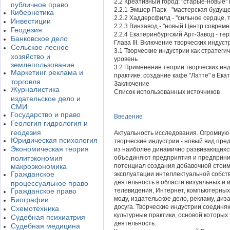
2.2 Креативный город: "старые-новые"
публичное право
2.2.1 Эмшер Парк - "мастерская будущ
Кибернетика
2.2.2 Хаддерсфилд - "сильное сердце, 
Инвестиции
2.2.3 Винзавод - "новый Центр совреме
Геодезия
2.2.4 Екатеринбургский Арт-Завод - те
Банковское дело
Глава III. Включение творческих индус
Сельское лесное
3.1 Творческие индустрии как стратег
хозяйство и
уровень
землепользование
3.2 Применение теории творческих инд
Маркетинг реклама и
практике: создание кафе "Латте" в Ека
торговля
Заключение
Журналистика
Список использованных источников
издательское дело и
СМИ
Государство и право
Введение
Геология гидрология и
геодезия
Актуальность исследования. Огромную
Юридическая психология
творческие индустрии - новый вид пре
Экономическая теория
из наиболее динамично развивающихся
политэкономия
объединяют предприятия и предприним
макроэкономика
потенциал создания добавочной стоим
Гражданское
эксплуатации интеллектуальной собств
деятельность в области визуальных и и
процессуальное право
Гражданское право
телевидения, Интернет, компьютерных 
моду, издательское дело, рекламу, диз
Биографии
досуга. Творческие индустрии соединя
Схемотехника
культурные практики, основой которых
Судебная психиатрия
деятельность.
Судебная медицина