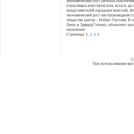
экономический рост региона обеспечи
отраслевых кластеров (она, кстати, до
представителей городских властей). Во
экономический рост как производную 
обществе (автор – Роберт Патнэм). В-т
Лукас и Эдвард Глэзер), объясняет ра
населения.
Страницы: 1,
2
,
3
,
4
C
При использовании мате