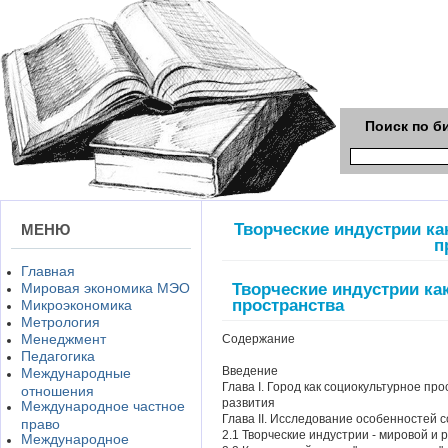
Поиск по б
Творческие индустрии к
МЕНЮ
п
Главная
Творческие индустрии ка
Мировая экономика МЭО
пространства
Микроэкономика
Метрология
Менеджмент
Содержание
Педагогика
Введение
Международные
Глава I. Город как социокультурное пр
отношения
развития
Международное частное
Глава II. Исследование особенностей 
право
2.1 Творческие индустрии - мировой и 
Международное