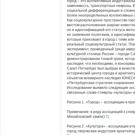
город – это коллективные индустриал
зависимость, транспортные неврозы. Е
социальной дифференциации и сложно
более неопределенных коллективных с
Как социокультурное пространство гор
местом расположения широко известны
но и идентификацией его статуса жите
не заявления политиков, а идентифика
которые приезжают в город с теми или
реальный социокультурный статус. По
эксперимент, проведенный среди амери
культурной столице России – городе С
демонстрировании тонкой грани, котор
наследия, что необходимо, и консервац
Санкт-Петербург был выбран в качеств
исторический центр города и архитект
объектов всемирного наследия ЮНЕС
«Петербургская стратегия сохранения 
Исследование выявило следующие асс
связанные слова-стимулы «культура» и
Рисунок 1. «Город» – ассоциации в п
Примечание: в ряду ассоциаций к слов
Михайловский замок
[17]
.
Рисунок 2. «Культура» - ассоциации в
город творческая индустрия архитект