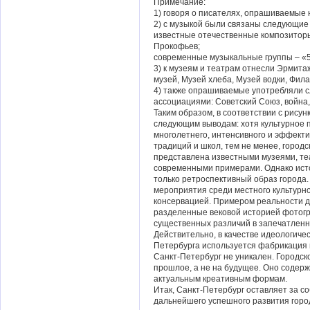
Примечание:
1) говоря о писателях, опрашиваемые 
2) с музыкой были связаны следующие
известные отечественные композиторы-
Прокофьев;
современные музыкальные группы – «5n
3) к музеям и театрам отнесли Эрмита
музей, Музей хлеба, Музей водки, Фила
4) также опрашиваемые употребляли с
ассоциациями: Советский Союз, война
Таким образом, в соответствии с рисун
следующим выводам: хотя культурное 
многолетнего, интенсивного и эффект
традиций и школ, тем не менее, город
представлена известными музеями, теа
современными примерами. Однако ист
только ретроспективный образ города.
мероприятия среди местного культурно
консервацией. Примером реальности д
разделенные вековой историей фотогр
существенных различий в запечатленны
Действительно, в качестве идеологиче
Петербурга используется фабрикация и
Санкт-Петербург не уникален. Городск
прошлое, а не на будущее. Оно содерж
актуальным креативным формам.
Итак, Санкт-Петербург оставляет за со
дальнейшего успешного развития город