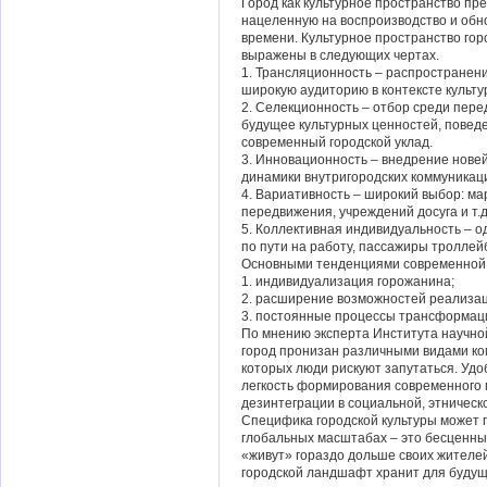
Город как культурное пространство пр
нацеленную на воспроизводство и обн
времени. Культурное пространство го
выражены в следующих чертах.
1. Трансляционность – распространен
широкую аудиторию в контексте культ
2. Селекционность – отбор среди пере
будущее культурных ценностей, повед
современный городской уклад.
3. Инновационность – внедрение нове
динамики внутригородских коммуникац
4. Вариативность – широкий выбор: ма
передвижения, учреждений досуга и т.д
5. Коллективная индивидуальность – 
по пути на работу, пассажиры троллейбу
Основными тенденциями современной г
1. индивидуализация горожанина;
2. расширение возможностей реализац
3. постоянные процессы трансформаци
По мнению эксперта Института научн
город пронизан различными видами ко
которых люди рискуют запутаться. Удо
легкость формирования современного 
дезинтеграции в социальной, этничес
Специфика городской культуры может п
глобальных масштабах – это бесценные
«живут» гораздо дольше своих жителе
городской ландшафт хранит для будуще