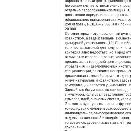
образовательный центр прилегающего к
(во всяком случае, относительно) посе
отдельно расположенных жилищ
[11]
. 
достижении определенного порога чис
официального присвоения статуса «гор
250 человек, в США – 2 500, а в Япон
20 000.
Сегодня город – это населенный пункт
хозяйством, а задействованы в област
культурной деятельности
[12]
. Если об
количества жителей для получения стат
критерия явно недостаточно. Город от
отличается от села не только численн
предполагает городской центр, где со
управления и идеологическими инстит
специализации, со своими центрами, с
организован таким образом, что здесь
живут натуральным хозяйством, здесь 
коммуникации является уникальность к
Здесь было бы уместно ввести определ
с культурой. Культура представляет со
смыслов, идей, знаковых систем, хара
Элементы культуры выполняют функци
консолидацию человеческих сообществ
индивидуальное самоопределение личн
отдельных личностей и создаёт город.
то время как деревня живёт за счёт тр
сохранения.