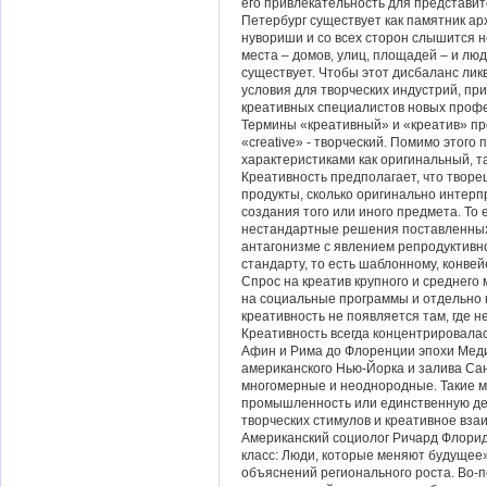
его привлекательность для представит
Петербург существует как памятник ар
нувориши и со всех сторон слышится 
места – домов, улиц, площадей – и люд
существует. Чтобы этот дисбаланс лик
условия для творческих индустрий, пр
креативных специалистов новых профе
Термины «креативный» и «креатив» пр
«creative» - творческий. Помимо этог
характеристиками как оригинальный, 
Креативность предполагает, что творе
продукты, сколько оригинально интер
создания того или иного предмета. То 
нестандартные решения поставленны
антагонизме с явлением репродуктивн
стандарту, то есть шаблонному, конве
Спрос на креатив крупного и среднего 
на социальные программы и отдельно н
креативность не появляется там, где 
Креативность всегда концентрировалас
Афин и Рима до Флоренции эпохи Меди
американского Нью-Йорка и залива Са
многомерные и неоднородные. Такие м
промышленность или единственную дем
творческих стимулов и креативное вза
Американский социолог Ричард Флорида
класс: Люди, которые меняют будущее
объяснений регионального роста. Во-п