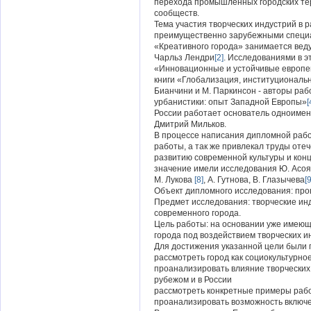
перехода промышленных городских тер
сообществ.
Тема участия творческих индустрий в 
преимущественно зарубежными специа
«Креативного города» занимается вед
Чарльз Лендри
[2]
. Исследованиями в э
«Инновационные и устойчивые европей
книги «Глобализация, институциональн
Бианчини и М. Паркинсон - авторы ра
урбанистики: опыт Западной Европы»
[
России работает основатель одноименн
Дмитрий Мильков.
В процессе написания дипломной раб
работы, а так же привлекал труды от
развитию современной культуры и конц
значение имели исследования Ю. Асоя
М. Лукова
[8]
, А. Гутнова, В. Глазычева
[9
Объект дипломного исследования: про
Предмет исследования: творческие ин
современного города.
Цель работы: на основании уже имеющ
города под воздействием творческих и
Для достижения указанной цели были
рассмотреть город как социокультурно
проанализировать влияние творческих
рубежом и в России
рассмотреть конкретные примеры раб
проанализировать возможность включе