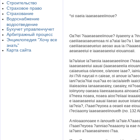
Строительство
Страховое право
Страхование
*oi oaeia iaaeaeaeeiinoue?
Водоснабжение
водоотведение
Бухучет управленчучет
Арбитражный процесс
Oa?iei ?iaaeaeaeeiinoue? iiyaeeny a ?in
Энциклопедия "Хочу все
caeiiiaeaoaeuenoaa ni a?aiai Iao?a I. Ia
знать"
caeiiiaeaoaeueiuo aeoao aua ia i?iaaaea
Карта сайта
aeaeaeeiui e iaaeaeaeeiui eiouanoaii.
Ia?a/aiue ia?aeoia iaaeaeaeeiinoe i?eaa
iaaeaeaeeiui aauai (iaaeaeaeeiia eiouan
caiaeueiua o/anoee, o/anoee iaae?, iaini
/oi i?i/ii naycaii n caieae, oi anoue ia?a
iani?acia?iiai oua?aa eo iacia/aieth iaaici
iiiaieaoiea ianaaeaeaiey, caeaiey, nii?oa
ioiinyony oaeaea iiaeeaaeauea ainoaea
ii?neea noaea, noaea aioo?eiiaai ieaaaie
e iaaeaeaeeiui aauai iiaeao auoue ioianai
iai?eia?, i?aaei?eyoea a oeaeii eae eio
i?eciaaony iaaeaeaeeiinoueth (no. 132 A
A niioaaonoaee n /anoueth ia?aie A?aae
i?aaei?eyoea ?anniao?eaaaony ia eae no
ia?aeo a?aaeaeaineeo i?aa.