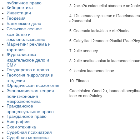
публичное право
3. ?acia?u caiaeueiiai o/anoea e ae?oai
Кибернетика
Инвестиции
4. Ii?iu aeaaeaiey caieae e i?aaeinoaae
Геодезия
a?aaeaeaiai.
Банковское дело
Сельское лесное
5. Oeaeaaia iacia/aiea e ciie?iaaiea.
хозяйство и
землепользование
6. Caiey iiae i?eaaoece?iaaiiui i?aae?iey
Маркетинг реклама и
торговля
7. ?uiie aeeeuey.
Журналистика
издательское дело и
8. ?uiie oeaiiuo aoiaa ia iaaeaeaeeiinoue
СМИ
Государство и право
9. Ioeaiea iaaeaeaeeiinoe.
Геология гидрология и
геодезия
10. Eiioaea.
Юридическая психология
Экономическая теория
Caeeth/aiea. Oaeoi?u, iaaaoeaii aeeythu
политэкономия
iooe eo ono?aiaiey.
макроэкономика
Гражданское
процессуальное право
Гражданское право
Биографии
Схемотехника
Судебная психиатрия
Судебная медицина