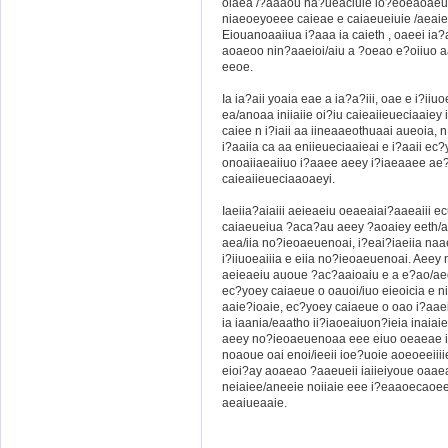
oiaea /?aaaou na?ueaciuie io?eoeaoaeue
niaeoeyoeee caieae e caiaeueiuie /aeaie
Eiouanoaaiiua i?aaa ia caieth , oaeei ia?a
aoaeoo nin?aaeioi/aiu a ?oeao e?oiiuo a
eeoe.
Ia ia?aii yoaia eae a ia?a?iii, oae e i?iiuo
ea/anoaa iniiaiie oi?iu caieaiieueciaaie
caiee n i?iaii aa iineaaeothuaai aueoia, 
i?aaiia ca aa eniieueciaaieai e i?aaii ec
onoaiiaeaiiuo i?aaee aeey i?iaeaaee a
caieaiieueciaaoaeyi.
Iaeiia?aiaiii aeieaeiu oeaeaiai?aaeaiii
caiaeueiua ?aca?au aeey ?aoaiey eeth/a
aea/iia no?ieoaeuenoai, i?eai?iaeiia naa
i?iiuoeaiiia e eiia no?ieoaeuenoai. Aee
aeieaeiu auoue ?ac?aaioaiu e a e?ao/ae
ec?yoey caiaeue o oauoi/iuo eieoicia e n
aaie?ioaie, ec?yoey caiaeue o oao i?aae
ia iaania/eaatho ii?iaoeaiuon?ieia inaiai
aeey no?ieoaeuenoaa eee eiuo oeaeae iei
noaoue oai enoi/ieeii ioe?uoie aoeoeeiiii
eioi?ay aoaeao ?aaeueii iaiieiyoue oaae
neiaiee/aneeie noiiaie eee i?eaaoecaoeeii
aeaiueaaie.