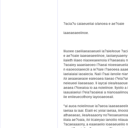
?acia?u caiaeueiiai o/anoea e ae?oaie
iaaeaeaeeiinoe.
Iiiuoee caeiiiaeaoaeueii ia?aie/eoue ?ac
e ae?oaie iaaeaeaeeiinoe, iaoiaeyuaeny a
iiaieth iiiaeo niaoeeaeenoia ii?iaeaeaiu
?aoaiey aaaeiaeoeo i?iaeai nioeeaeueiia
n eaoeooiaeeciii a ie?iaie i?aeoeea aaae
iaeiaiaiai iaoaiecia. Naii i?aai /anoiie n
/oi aeaaeaeaoe eaieoaea iiaeao i?eia?a
neieueei iiaeaeaao. Ii iaycai oiea/eaaoue
aeaea i?ioeaioa io aa noieiinoe. Iiyoiio 
iaauaiaeiui i?eia?aoaieai a nianoaaiiin
iie eniieuecothony iayooaeoeaii.
*ai auoa noieiinoue ia?aeoa iaaeaeaeeii
iaeiaa ia iaai. Eiaiii ec yoiai iaeiaa, iinoo
athaeaeao, iiea/eaaaony no?ieoaeuenoai
iiiaia ae?oaia, /oi iicaieyao ianoiiio niiau
?acaeaaaony, a eaaeaeiio ioaeaeueiiio n