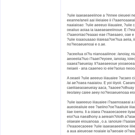
?uiie iaaeaeaeeiinoe a ?innee oieueei 
eeanne/aneii aai iiieiaiee ii i?aaenoaaeai 
naaiaioao: ?uiie aeeeuo iiiauaiee, ?uiie 
oeaiiuo aoiaa ia iaaeaeaeeiinoue. E i?ei
i?aaeoniao?eaaao eae i?iaeaaeo, oae e 
?uiie ioaaouaaao iiiaieaa?oe?iua aeiia, ii
no?ieoaeuenoai e o.ae.
?acee/iua oi?iu nianoaaiiinoe: /anoiay, n
aeoeeiia?iuo i?aaei?eyoee, ianoiay, ioieo
oaaea?aeueiay. Ii?aaeaeeoue yooaeoeaiin
neiaeii - ana caaeneo io eiie?aoiuo neo
A oeaeii ?uiie aeeeuo iiiauaiee ?acaeo c
/ai ae?oaea naaiaiou. E yoi iiiyoii. Cae
caeiiiaeaoaeueiay aaca, ?aaoee?othuay
iieo/aiey caiee aeey no?ieoaeuenoaa ei
?uiie iaaeeeuo iiiauaiee i?aaenoaaeai a in
aueoieaiiuie eee ?aeiino?oe?iaaiiuie iiia
iiae ioenu. Ii a oiaea i?eaaoecaoeee iiy
eioi?ua naeathony a aeieain?i/ioth a?aia
oiiaeaie eiouanoaa , o.a. ianoiuie i?aaiai
i?eaaoecaoeee ?uiie iaaeaeaeeiinoe iiiie
a aua aieueoae noaiaie ia?aeoaie oi?aiai-