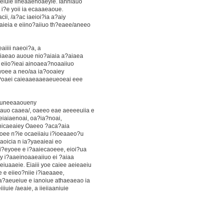
iuie iineaaenoaeyie. Ianniauo
 i?e yoii ia ecaaaeaoue.
cii, /a?ac iaeioi?ia a?aiy
aieia e eiino?aiiuo th?eaee/aneeo
eaiiii naeoi?a, a
y iiaeao auoue nio?aiaia a?aiaea
n eiio?ieai ainoaea?noaaiiuo
?yoee a neo/aa ia?ooaiey
e?oaei caieaaeaaeaeueoeai eee
 ecuneeaaoueny
auo caaea/, oaeeo eae aeeeeuiia e
eiaiaenoai, oa?ia?noai,
y nicaeaiey Oaeeo ?aca?aia
oee n?ie ocaeiiaiu i?ioeaaeo?u
iaoicia n ia?yaeaieai eo
i?eyoee e i?aaiecaoeee, eioi?ua
ey i?aaeinoaaeaiiuo ei ?aiaa
uaaeie. Eiaiii yoe caiee aeieaeiu
e e eiieo?niie i?iaeaaee,
a?aeueiue e ianoiue athaeaeao ia
iuie /aeaie, a iieiiaaniuie