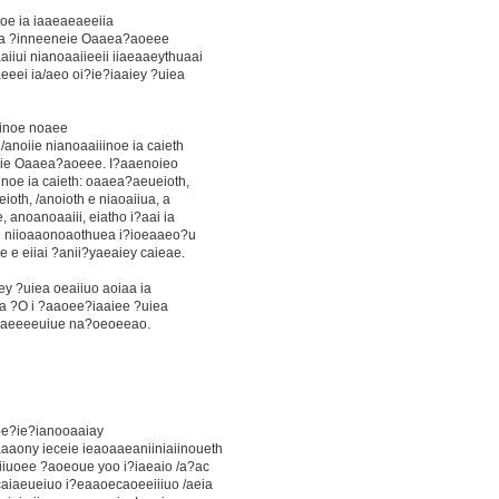
noe ia iaaeaeaeeiia
 a ?inneeneie Oaaea?aoeee
iui nianoaaiieeii iiaeaaeythuaai
aeeei ia/aeo oi?ie?iaaiey ?uiea
iinoe noaee
anoiie nianoaaiiinoe ia caieth
eie Oaaea?aoeee. I?aaenoieo
inoe ia caieth: oaaea?aeueioth,
ioth, /anoioth e niaoaiiua, a
, anoanoaaiii, eiatho i?aai ia
ue niioaaonoaothuea i?ioeaaeo?u
e e eiiai ?anii?yaeaiey caieae.
y ?uiea oeaiiuo aoiaa ia
oa ?O i ?aaoee?iaaiee ?uiea
ai aeeeeuiue na?oeoeeao.
e oe?ie?ianooaaiay
aony ieceie ieaoaaeaniiniaiinoueth
iiuoee ?aoeoue yoo i?iaeaio /a?ac
aiaeueiuo i?eaaoecaoeeiiiuo /aeia