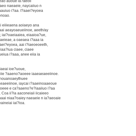
aeao auoue ia?aeoii
aeo naeaeie, naycaiiuo n
 aauiuo i?aa. I?aaei?eyoea
enoao.
i eiiieaena aoiaeyo ana
aai aeayoaeueiinoe, aeeth/ay
, iai?oaeiaaiea, eiaaioa?ue,
 aeieae, a oaeaea i?aaa ia
aei?eyoea, aai i?iaeoeoeeth,
oiaa?iua ciaee, ciaee
iua i?aaa, anee eiia ia
iaeai ioe?uoue,
iie ?aaeno?aoeee iaaeaeaeeiinoe.
, inouanoaeythuee
eaeeiinoe, iaycai i?aaeinoaaeoue
?aoeee e ca?aaeno?e?iaaiiuo i?aa
 Coa ii?ia aaconeiaii iicaieeo
aai niaa?oaiey naeaeie n ia?aeoaie
ineiai iai?ioa.