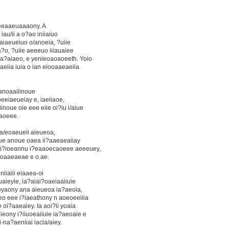
neeaaeuaaaony. A
iau/ii a o?ao iniiaiuo
caiaeueiuo o/anoeia, ?uiie
a?o, ?uiie aeeeuo iiiauaiee
a?aiaeo, e yenieoaoaoeeth. Yoio
aeiia iuia o ian eiooaaeaeiia
ianoaaiiinoue
eeiaeueiay e, iaeiiaoe,
oue oie eee eiie oi?iu i/aiue
oaoeee.
ia/eoaeueii aieueoa,
anue anoue oaea ii?aaeaeaiiay
 i?ioeannu i?eaaoecaoeee aeeeuey,
ooaaeaeae e o.ae.
iiaiii eiaaea-oi
uaieyie, ia?aiai?oaeiaaiiuie
aeyaony ana aieueoa ia?aeoia,
eo eee i?iaeathony n aoeoeeiiia
e oi?aaeaiey. Ia aoi?ii yoaia
ieony i?iiuoeaiiuie ia?aeoaie e
na?aeniiai iacia/aiey.