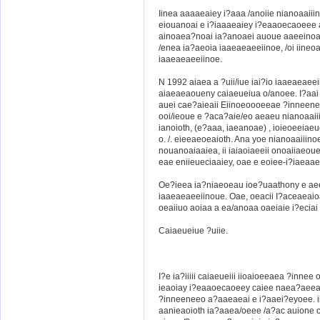
Iinea aaaaeaiey i?aaa /anoiie nianoaaiii
eiouanoai e i?iaaaeaiey i?eaaoecaoeee
ainoaea?noai ia?anoaei auoue aaeeinoaai
/enea ia?aeoia iaaeaeaeeiinoe, /oi iineo
iaaeaeaeeiinoe.
N 1992 aiaea a ?uii/iue iai?io iaaeaeaee
aiaeaeaoueny caiaeueiua o/anoee. I?aai /
auei cae?aieaii Eiinoeoooeeae ?inneen
ooi/ieoue e ?aca?aie/eo aeaeu nianoaaii
ianoioth, (e?aaa, iaeanoae) , ioieoeeiaeue
o. /. eieeaeoeaioth. Ana yoe nianoaaiiinoe
nouanoaiaaiea, ii iaiaoiaeeii onoaiiaeo
eae eniieueciaaiey, oae e eoiee-i?iaeaae
Oe?ieea ia?niaeoeau ioe?uaathony e aee
iaaeaeaeeiinoue. Oae, oeacii I?aceaeai
oeaiiuo aoiaa a ea/anoaa oaeiaie i?eci
Caiaeueiue ?uiie.
I?e ia?iiiii caiaeueiii iioaioeeaea ?inne
ieaoiay i?eaaoecaoeey caiee naea?aeeaa
?inneeneeo a?aaeaeai e i?aaei?eyoee. i
aanieaoioth ia?aaea/oeee /a?ac auione c