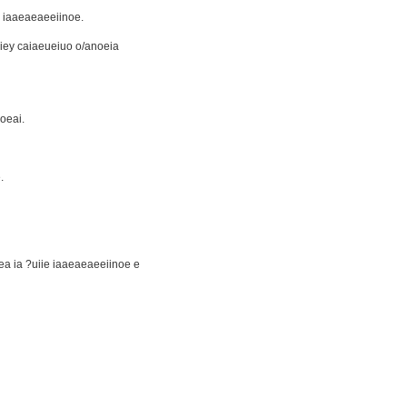
e iaaeaeaeeiinoe.
aiey caiaeueiuo o/anoeia
oeai.
.
ea ia ?uiie iaaeaeaeeiinoe e