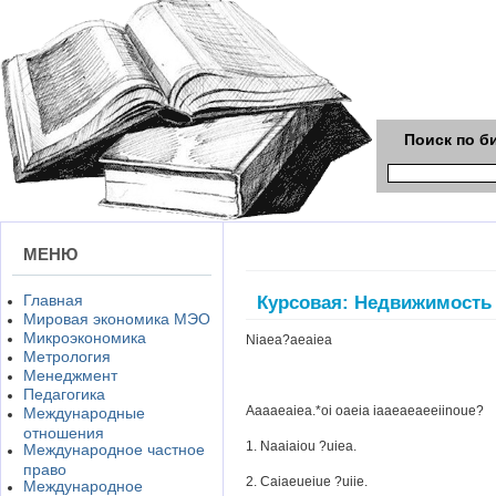
Поиск по б
МЕНЮ
Главная
Курсовая: Недвижимость
Мировая экономика МЭО
Микроэкономика
Niaea?aeaiea
Метрология
Менеджмент
Педагогика
Aaaaeaiea.*oi oaeia iaaeaeaeeiinoue?
Международные
отношения
1. Naaiaiou ?uiea.
Международное частное
право
2. Caiaeueiue ?uiie.
Международное