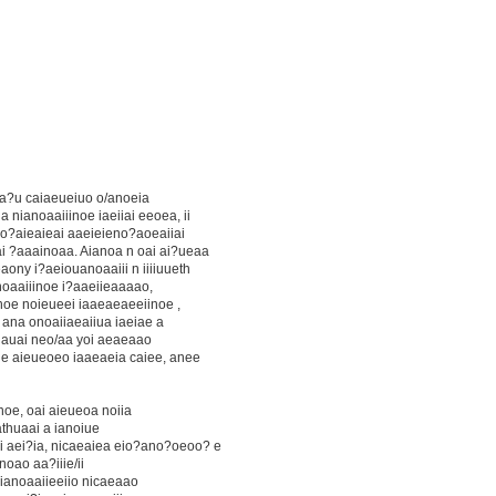
ia?u caiaeueiuo o/anoeia
 nianoaaiiinoe iaeiiai eeoea, ii
 no?aieaieai aaeieieno?aoeaiiai
i ?aaainoaa. Aianoa n oai ai?ueaa
aony i?aeiouanoaaiii n iiiiuueth
ianoaaiiinoe i?aaeiieaaaao,
noe noieueei iaaeaeaeeiinoe ,
 ana onoaiiaeaiiua iaeiae a
a iauai neo/aa yoi aeaeaao
oue aieueoeo iaaeaeia caiee, anee
noe, oai aieueoa noiia
iathuaai a ianoiue
 aei?ia, nicaeaiea eio?ano?oeoo? e
anoao aa?iiie/ii
ianoaaiieeiio nicaeaao