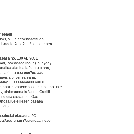
neeneii
eiaei, a iuia aeaenoaothueo
ii /aoeia ?aca?aie/aiea iaaeaeo
aeai a no. 130 AE ?O. E
oai, iaaeaeaeeiinoue) ioiinyony
aeaiiua aiaeiua ia?aeou e ana,
eou, ia?aiauaiea eioi?uo aac
iaeii, a oii /enea eana,
eaiey. E iaaeaeaeeiui aauai
?noaaiiie ?aaeno?aoeee aicaeooiua e
y, einie/aneea ia?aeou. Caeiiii
i e eiia eiouanoai. Oae,
uanoaaiiue eiiieaen oaeaea
E ?O).
aeaineiai eiaeaena ?O
a?aeo, a iaiin?aaenoaaiii eae