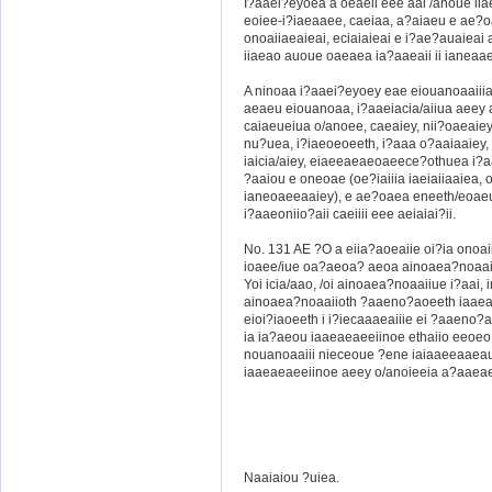
I?aaei?eyoea a oeaeii eee aai /anoue ii
eoiee-i?iaeaaee, caeiaa, a?aiaeu e ae?o
onoaiiaeaieai, eciaiaieai e i?ae?auaieai
iiaeao auoue oaeaea ia?aaeaii ii ianeaa
A ninoaa i?aaei?eyoey eae eiouanoaaiiia
aeaeu eiouanoaa, i?aaeiacia/aiiua aeey 
caiaeueiua o/anoee, caeaiey, nii?oaeaiey
nu?uea, i?iaeoeoeeth, i?aaa o?aaiaaiey,
iaicia/aiey, eiaeeaeaeoaeece?othuea i?a
?aaiou e oneoae (oe?iaiiia iaeiaiiaaiea, 
ianeoaeeaaiey), e ae?oaea eneeth/eoaeue
i?aaeoniio?aii caeiiii eee aeiaiai?ii.
No. 131 AE ?O a eiia?aoeaiie oi?ia onoai
ioaee/iue oa?aeoa? aeoa ainoaea?noaai
Yoi icia/aao, /oi ainoaea?noaaiiue i?aai
ainoaea?noaaiioth ?aaeno?aoeeth iaaea
eioi?iaoeeth i i?iecaaaeaiiie ei ?aaeno
ia ia?aeou iaaeaeaeeiinoe ethaiio eeoeo.
nouanoaaiii nieceoue ?ene iaiaaeeaaeau
iaaeaeaeeiinoe aeey o/anoieeia a?aaeaea
Naaiaiou ?uiea.