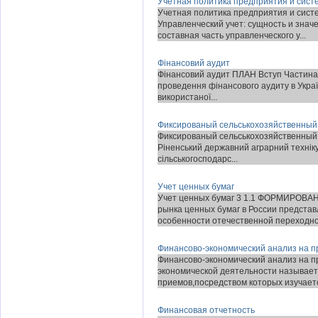
Учетная политика предприятия и сист
Учетная политика предприятия и систе
Управленческий учет: сущность и знач
составная часть управленческого у...
Фінансовий аудит
Фінансовий аудит ПЛАН Вступ Частина I
проведення фінансового аудиту в Україні
використаної...
Фиксированый сельськохозяйственный
Фиксированый сельськохозяйственный на
Ріненський державний аграрний технікум | |
сільськогосподарс...
Учет ценных бумаг
Учет ценных бумаг 3 1.1 ФОРМИРОВ
рынка ценных бумаг в России представ
особенности отечественной переходной
Финансово-экономический анализ на 
Финансово-экономический анализ на 
экономической деятельности называет
приемов,посредством которых изучаетс
Финансовая отчетность