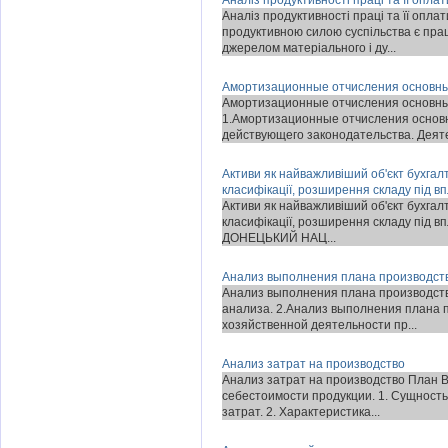
Аналіз продуктивності праці та її опл
Аналіз продуктивності праці та її опл
продуктивною силою суспільства є пра
джерелом матеріального і ду...
Амортизационные отчисления основны
Амортизационные отчисления основны
1.Амортизационные отчисления основн
действующего законодательства. Деяте
Активи як найважливіший об'єкт бухгалт
класифікації, розширення складу під в
Активи як найважливіший об'єкт бухгалт
класифікації, розширення складу під вп
ДОНЕЦЬКИЙ НАЦ...
Анализ выполнения плана производст
Анализ выполнения плана производст
анализа. 2.Анализ выполнения плана 
хозяйственной деятельности пр...
Анализ затрат на производство
Анализ затрат на производство План В
себестоимости продукции. 1. Сущность
затрат. 2. Характеристика...