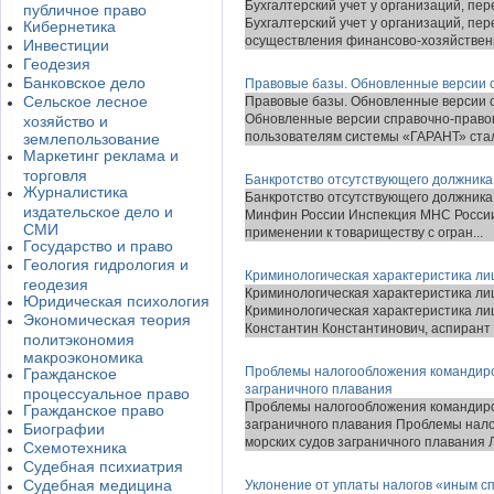
Бухгалтерский учет у организаций, п
публичное право
Бухгалтерский учет у организаций, пе
Кибернетика
осуществления финансово-хозяйственн
Инвестиции
Геодезия
Банковское дело
Правовые базы. Обновленные версии 
Сельское лесное
Правовые базы. Обновленные версии 
Обновленные версии справочно-правов
хозяйство и
пользователям системы «ГАРАНТ» стала
землепользование
Маркетинг реклама и
торговля
Банкротство отсутствующего должника
Журналистика
Банкротство отсутствующего должника 
издательское дело и
Минфин России Инспекция МНС России
СМИ
применении к товариществу с огран...
Государство и право
Геология гидрология и
Криминологическая характеристика л
геодезия
Криминологическая характеристика л
Юридическая психология
Криминологическая характеристика ли
Экономическая теория
Константин Константинович, аспирант 
политэкономия
макроэкономика
Проблемы налогообложения командиро
Гражданское
заграничного плавания
процессуальное право
Проблемы налогообложения командиро
Гражданское право
заграничного плавания Проблемы нал
Биографии
морских судов заграничного плавания Л
Схемотехника
Судебная психиатрия
Судебная медицина
Уклонение от уплаты налогов «иным с