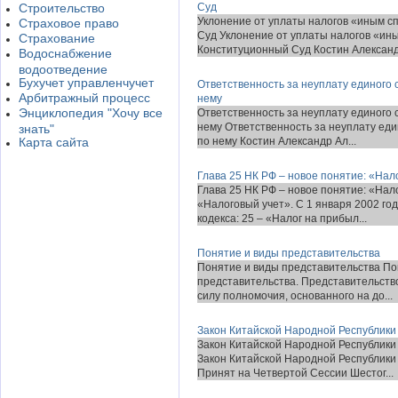
Строительство
Суд
Уклонение от уплаты налогов «иным с
Страховое право
Суд Уклонение от уплаты налогов «ины
Страхование
Конституционный Суд Костин Александ.
Водоснабжение
водоотведение
Бухучет управленчучет
Ответственность за неуплату единого 
Арбитражный процесс
нему
Энциклопедия "Хочу все
Ответственность за неуплату единого 
нему Ответственность за неуплату еди
знать"
Карта сайта
по нему Костин Александр Ал...
Глава 25 НК РФ – новое понятие: «Нал
Глава 25 НК РФ – новое понятие: «Нал
«Налоговый учет». C 1 января 2002 го
кодекса: 25 – «Налог на прибыл...
Понятие и виды представительства
Понятие и виды представительства По
представительства. Представительство
силу полномочия, основанного на до...
Закон Китайской Народной Республик
Закон Китайской Народной Республик
Закон Китайской Народной Республик
Принят на Четвертой Сессии Шестог...