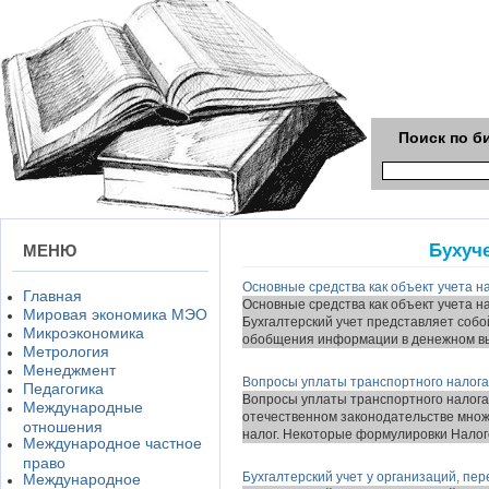
Поиск по б
Бухуч
МЕНЮ
Основные средства как объект учета 
Главная
Основные средства как объект учета 
Мировая экономика МЭО
Бухгалтерский учет представляет собо
Микроэкономика
обобщения информации в денежном вы
Метрология
Менеджмент
Вопросы уплаты транспортного налога
Педагогика
Вопросы уплаты транспортного налога
Международные
отечественном законодательстве множ
отношения
налог. Некоторые формулировки Налого
Международное частное
право
Бухгалтерский учет у организаций, п
Международное