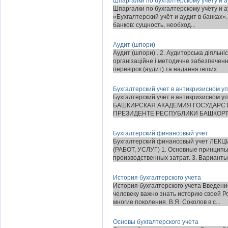
Шпаргалки по бухгалтерскому учёту и а
Шпаргалки по бухгалтерскому учёту и а
«Бухгалтерский учёт и аудит в банках
банков: сущность, необход...
Аудит (шпори)
Аудит (шпори) . 2. Аудиторська діяльні
організаційне і методичне забезпечен
перевірок (аудит) та надання інших...
Бухгалтерский учет в антикризисном у
Бухгалтерский учет в антикризисном у
БАШКИРСКАЯ АКАДЕМИЯ ГОСУДАРС
ПРЕЗИДЕНТЕ РЕСПУБЛИКИ БАШКОРТОСТ
Бухгалтерский финансовый учет
Бухгалтерский финансовый учет ЛЕ
(РАБОТ, УСЛУГ) 1. Основные принципы 
производственных затрат. 3. Варианты.
История бухгалтерского учета
История бухгалтерского учета Введени
человеку важно знать историю своей Р
многие поколения. В.Я. Соколов в с...
Основы бухгалтерского учета