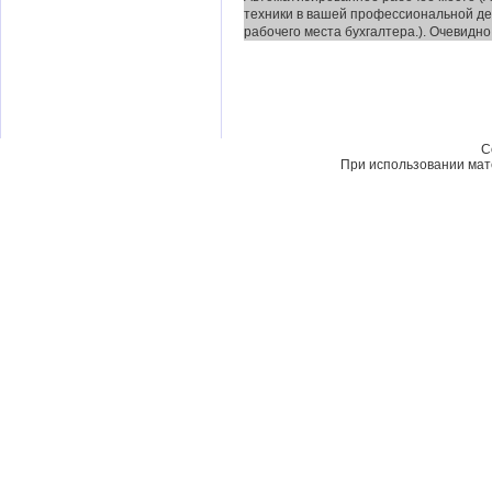
техники в вашей профессиональной де
рабочего места бухгалтера.). Очевидно.
C
При использовании мате