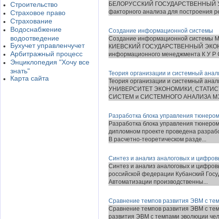
Строительство
БЕЛОРУССКИЙ ГОСУДАРСТВЕННЫЙ УН
факторного анализа для построения рей
Страховое право
Страхование
Водоснабжение
Создание информационной системы
водоотведение
Создание информационной систем
Бухучет управленчучет
КИЕВСКИЙ ГОСУДАРСТВЕННЫЙ ЭКО
Арбитражный процесс
информационного менеджмента К У Р С 
Энциклопедия "Хочу все
знать"
Теория организации и системный ана
Карта сайта
Теория организации и системный 
УНИВЕРСИТЕТ ЭКОНОМИКИ, СТАТИС
СИСТЕМ и СИСТЕМНОГО АНАЛИЗА МЭ
Разработка блока управления тюнером
Разработка блока управления тюнером
дипломном проекте проведена разрабо
В расчетно-теоретическом разде...
Синтез и анализ аналоговых и цифров
Синтез и анализ аналоговых и цифров
российской федерации Кубанский Гос
Автоматизации производственны...
Сравнение темпов развития ЭВМ с те
Сравнение темпов развития ЭВМ с те
развития ЭВМ с темпами эволюции чело