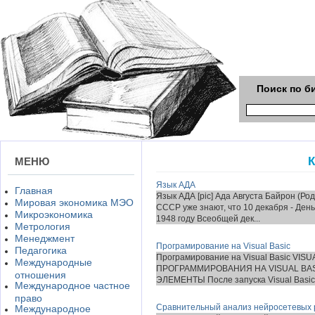
Поиск по б
К
МЕНЮ
Язык АДА
Главная
Язык АДА [pic] Ада Августа Байрон (Ро
Мировая экономика МЭО
СССР уже знают, что 10 декабря - Ден
Микроэкономика
1948 году Всеобщей дек...
Метрология
Менеджмент
Програмирование на Visual Basic
Педагогика
Програмирование на Visual Basic VIS
Международные
ПРОГРАММИРОВАНИЯ НА VISUAL BASI
отношения
ЭЛЕМЕНТЫ После запуска Visual Basic 
Международное частное
право
Сравнительный анализ нейросетевых 
Международное