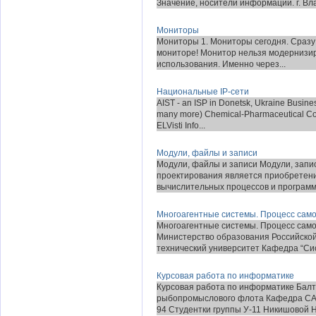
Значение, носители информации. г. Вла
Мониторы
Мониторы 1. Мониторы сегодня. Сразу 
мониторе! Монитор нельзя модернизир
использования. Именно через...
Национальные IP-сети
AIST - an ISP in Donetsk, Ukraine Busines
many more) Chemical-Pharmaceutical Co
ELVisti Info...
Модули, файлы и записи
Модули, файлы и записи Модули, запи
проектирования является приобретени
вычислительных процессов и программи
Многоагентные системы. Процесс само
Многоагентные системы. Процесс само
Министерство образования Российской
технический университет Кафедра “Сис
Курсовая работа по информатике
Курсовая работа по информатике Балт
рыбопромыслового флота Кафедра СА 
94 Студентки группы У-11 Никишовой Н