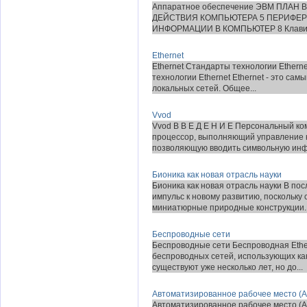
Аппаратное обеспечение ЭВМ ПЛАН
ДЕЙСТВИЯ КОМПЬЮТЕРА 5 ПЕРИФЕР
ИНФОРМАЦИИ В КОМПЬЮТЕР 8 Клавиат
Ethernet
Ethernet Стандарты технологии Ethern
технологии Ethernet Ethernet - это с
локальных сетей. Общее...
Vvod
Vvod В В Е Д Е Н И Е Персональный ко
процессор, выполняющий управление ко
позволяющую вводить символьную инфо
Бионика как новая отрасль науки
Бионика как новая отрасль науки В по
импульс к новому развитию, поскольку
миниатюрные природные конструкции..
Беспроводные сети
Беспроводные сети Беспроводная Ether
беспроводных сетей, использующих как
существуют уже несколько лет, но до...
Автоматизированное рабочее место (А
Автоматизированное рабочее место (