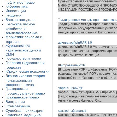
Сравнительный анализ нейросетевых 
публичное право
МИНИСТЕРСТВО ОБЩЕГО И ПРОФЕС
Кибернетика
ФЕДЕРАЦИИ РОСТОВСКИЙ ГОСУДАРС
Инвестиции
Геодезия
Банковское дело
Традиционные методы прогнозирован
Сельское лесное
Традиционные методы прогнозировани
Запорожский государственный универс
хозяйство и
методы прогнозирования” Выполнила: с
землепользование
Маркетинг реклама и
торговля
архиватор WinRAR 8.0
Журналистика
архиватор WinRAR 8.0 Методичка по т
издательское дело и
чего предназначены программы-архива
СМИ
др. файлы, которые специа...
Государство и право
Геология гидрология и
Шифрование PGP
геодезия
Шифрование PGP «Шифрование. PGP-к
Юридическая психология
размещения ключей PGP в правом нижне
Экономическая теория
«Настройка…» (Options…) и выберите..
политэкономия
макроэкономика
Чарльз Бэббидж
Гражданское
Чарльз Бэббидж Чарльз Бэббидж Изобр
процессуальное право
(так до конца и не реализованного) ро
Гражданское право
Англии в семье банкира. Он...
Биографии
Схемотехника
Судебная психиатрия
Факторный анализ
Судебная медицина
Факторный анализ МИНИСТЕРСТВО 