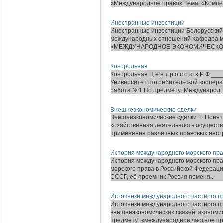
«Международное право» Тема: «Компе
Иностранные инвестиции
Иностранные инвестиции Белорусский
международных отношений Кафедра м
«МЕЖДУНАРОДНОЕ ЭКОНОМИЧЕСКОЕ 
Контрольная
Контрольная Ц е н т р о с о ю з Р Ф
Университет потребительской коопер
работа №1 По предмету: Международ..
Внешнеэкономические сделки
Внешнеэкономические сделки 1. Поня
хозяйственная деятельность осуществ
применения различных правовых инстру
История международного морского пр
История международного морского пр
морского права в Российской Федераци
СССР, её преемник Россия поменя...
Источники международного частного п
Источники международного частного п
внешнеэкономических связей, экономи
предмету: «международное частное пра