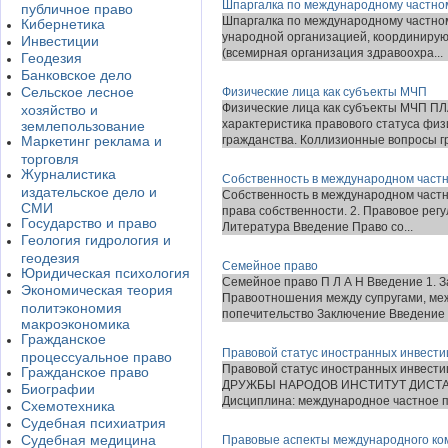
Шпаргалка по международному частном
публичное право
Шпаргалка по международному частному
Кибернетика
ународной организацией, координиру
Инвестиции
(всемирная организация здравоохра...
Геодезия
Банковское дело
Сельское лесное
Физические лица как субъекты МЧП
Физические лица как субъекты МЧП
хозяйство и
характеристика правового статуса физ
землепользование
Маркетинг реклама и
гражданства. Коллизионные вопросы гр
торговля
Журналистика
Собственность в международном част
издательское дело и
Собственность в международном частн
СМИ
права собственности. 2. Правовое рег
Государство и право
Литература Введение Право со...
Геология гидрология и
геодезия
Семейное право
Юридическая психология
Семейное право П Л А Н Введение 1. З
Экономическая теория
Правоотношения между супругами, меж
политэкономия
попечительство Заключение Введение 
макроэкономика
Гражданское
Правовой статус иностранных инвести
процессуальное право
Правовой статус иностранных инве
Гражданское право
ДРУЖБЫ НАРОДОВ ИНСТИТУТ ДИСТА
Биографии
Дисциплина: международное частное 
Схемотехника
Судебная психиатрия
Судебная медицина
Правовые аспекты международного ком