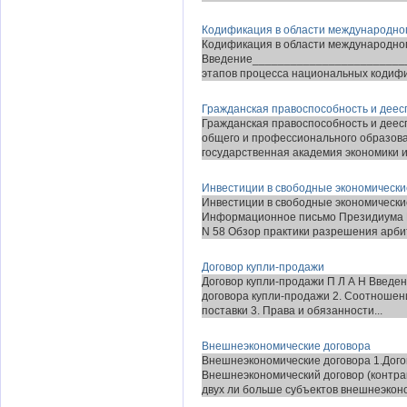
Кодификация в области международног
Кодификация в области международног
Введение_________________________
этапов процесса национальных кодифик
Гражданская правоспособность и деес
Гражданская правоспособность и деес
общего и профессионального образов
государственная академия экономики и
Инвестиции в свободные экономически
Инвестиции в свободные экономическ
Информационное письмо Президиума В
N 58 Обзор практики разрешения арби
Договор купли-продажи
Договор купли-продажи П Л А Н Введен
договора купли-продажи 2. Соотношен
поставки 3. Права и обязанности...
Внешнеэкономические договора
Внешнеэкономические договора 1.Дог
Внешнеэкономический договор (контр
двух ли больше субъектов внешнеэконо.