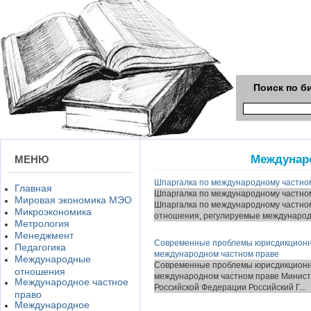
Поиск по б
Междунаро
МЕНЮ
Шпаргалка по международному частному
Главная
Шпаргалка по международному частному
Мировая экономика МЭО
Шпаргалка по международному частном
Микроэкономика
отношения, регулируемые международн
Метрология
Менеджмент
Современные проблемы юрисдикционног
Педагогика
международном частном праве
Международные
Современные проблемы юрисдикционног
отношения
международном частном праве Минист
Международное частное
Российской Федерации Российский Г...
право
Международное