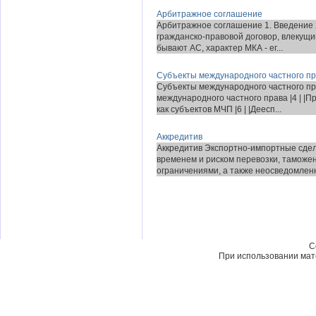
Арбитражное соглашение
Арбитражное соглашение 1. Введение 2
гражданско-правовой договор, влекущи
бывают АС, характер МКА - ег...
Cубъекты международного частного п
Cубъекты международного частного пра
международного частного права |4 | |
как субъектов МЧП |6 | |Деесп...
Аккредитив
Аккредитив Экспортно-импортные сдел
временем и риском перевозки, тамож
ограничениями, а также неосведомленн
C
При использовании мате