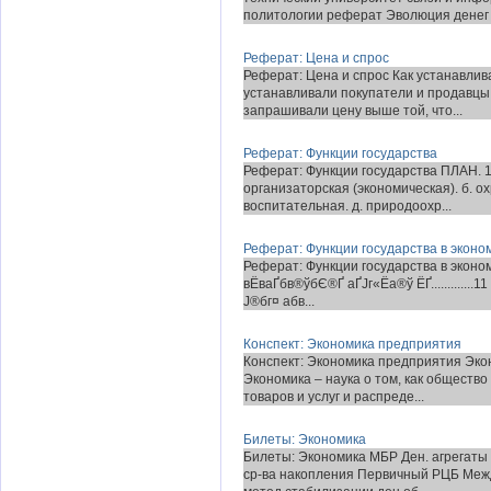
политологии реферат Эволюция денег и
Реферат: Цена и спрос
Реферат: Цена и спрос Как устанавлив
устанавливали покупатели и продавцы 
запрашивали цену выше той, что...
Реферат: Функции государства
Реферат: Функции государства ПЛАН. 1.
организаторская (экономическая). б. ох
воспитательная. д. природоохр...
Реферат: Функции государства в эконо
Реферат: Функции государства в экономике
вЁваҐбв®ўбЄ®Ґ аҐЈг«Ёа®ў ЁҐ.............
Ј®бг¤ абв...
Конспект: Экономика предприятия
Конспект: Экономика предприятия Эко
Экономика – наука о том, как обществ
товаров и услуг и распреде...
Билеты: Экономика
Билеты: Экономика МБР Ден. агрегаты 
ср-ва накопления Первичный РЦБ Межд