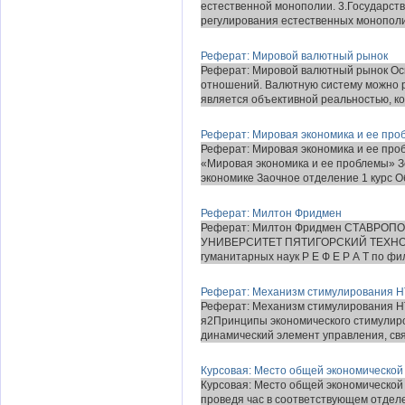
естественной монополии. 3.Государст
регулирования естественных монополий
Реферат: Мировой валютный рынок
Реферат: Мировой валютный рынок Ос
отношений. Валютную систему можно ра
является объективной реальностью, ко.
Реферат: Мировая экономика и ее про
Реферат: Мировая экономика и ее про
«Мировая экономика и ее проблемы» 
экономике Заочное отделение 1 курс Об
Реферат: Милтон Фридмен
Реферат: Милтон Фридмен СТАВР
УНИВЕРСИТЕТ ПЯТИГОРСКИЙ ТЕХНОЛ
гуманитарных наук Р Е Ф Е Р А Т по фи
Реферат: Механизм стимулирования 
Реферат: Механизм стимулирования
я2Принципы экономического стимулиро
динамический элемент управления, свя
Курсовая: Место общей экономической т
Курсовая: Место общей экономической 
проведя час в соответствующем отдел