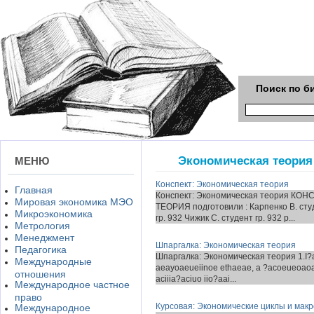
Поиск по б
Экономическая теория
МЕНЮ
Конспект: Экономическая теория
Главная
Конспект: Экономическая теория 
Мировая экономика МЭО
ТЕОРИЯ подготовили : Карпенко В. студ
Микроэкономика
гр. 932 Чижик С. студент гр. 932 р...
Метрология
Менеджмент
Шпаргалка: Экономическая теория
Педагогика
Шпаргалка: Экономическая теория 1.I?aae
Международные
aeayoaeueiinoe ethaeae, a ?acoeueoaoa 
отношения
aciiia?aciuo iio?aai...
Международное частное
право
Курсовая: Экономические циклы и мак
Международное