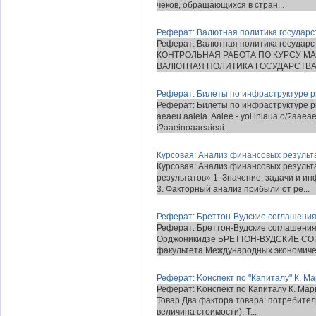
чеков, обращающихся в стран...
Реферат: Валютная политика государс
Реферат: Валютная политика государс
КОНТРОЛЬНАЯ РАБОТА ПО КУРСУ 
ВАЛЮТНАЯ ПОЛИТИКА ГОСУДАРСТВА Сда
Реферат: Билеты по инфраструктуре р
Реферат: Билеты по инфраструктуре ры
aeaeu aaieia. Aaiee - yoi iniaua o/?aaea
i?aaeinoaaeaieai...
Курсовая: Анализ финансовых результ
Курсовая: Анализ финансовых результ
результатов» 1. Значение, задачи и и
3. Факторный анализ прибыли от ре...
Реферат: Бpеттон-Вудские соглашени
Реферат: Бpеттон-Вудские соглашения
Орджоникидзе БРЕТТОН-ВУДСКИЕ СОГ
факультета Международных экономичес
Реферат: Kонспект по "Капиталу" К. Ма
Реферат: Kонспект по Капиталу К. Мар
Товар Два фактора товара: потребител
величина стоимости). Т...