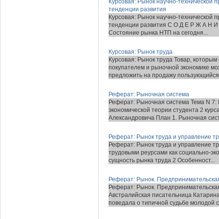
Курсовая: Рынок научно-технической п
тенденции развития
Курсовая: Рынок научно-технической п
тенденции развития С О Д Е Р Ж А Н И Е
Состояние рынка НТП на сегодня...
Курсовая: Рынок труда
Курсовая: Рынок труда Товар, которым
покупателем и рыночной экономике може
предложить на продажу пользующийся.
Реферат: Рыночная система
Реферат: Рыночная система Тема N 7:
экономической теории студента 2 кур
Александровича План 1. Рыночная систе
Реферат: Рынок труда и управление т
Реферат: Рынок труда и управление т
трудовыми реурсами как социально-эко
сущность рынка труда 2 Особенност...
Реферат: Рынок. Предпринимательска
Реферат: Рынок. Предпринимательск
Австралийская писательница Катарина
поведала о типичной судьбе молодой се