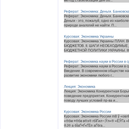
метод стабилизации ден об...
Реферат: Экономика: Деньги. Банковск
Реферат: Экономика: Деньги. Банко
Деньги - это, пожалуй, одно из наибол
природе аналогий не найти. П...
Курсовая: Экономика Украины
Курсовая: Экономика Украины ПЛАН
БЮДЖЕТОВ. II. ШАГИ НЕОБХОДИМЫ
БЮДЖЕТНОЙ ПОЛИТИКИ УКРАИНЫ. II
Реферат: Экономика науки в России в 
Реферат: Экономика науки в России в 
Введение. В современном обществе на
развитие экономики любого г...
Лекция: Экономика
Лекция: Экономика Конкурентная Борьб
поведение предприятия. Конкурентная 
поводу лучших условий пр-ва и...
Курсовая: Экономика России
Курсовая: Экономика России m8 ў «ов
«®бм ¤®бв в®з® гбЇҐил¬:Ўл«® «ЁЎҐа «Ё
®Ј® а бЇаҐ¤Ґ«ҐЁп аҐбга...