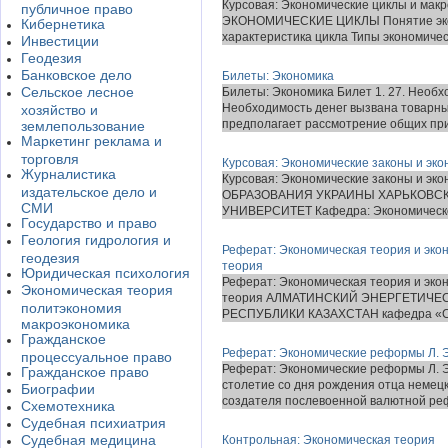
Курсовая: Экономические циклы и мак
публичное право
ЭКОНОМИЧЕСКИЕ ЦИКЛЫ Понятие экон
Кибернетика
характеристика цикла Типы экономическ
Инвестиции
Геодезия
Банковское дело
Билеты: Экономика
Сельское лесное
Билеты: Экономика Билет 1. 27. Необх
Необходимость денег вызвана товарны
хозяйство и
предполагает рассмотрение общих при
землепользование
Маркетинг реклама и
торговля
Курсовая: Экономические законы и эк
Журналистика
Курсовая: Экономические законы и э
издательское дело и
ОБРАЗОВАНИЯ УКРАИНЫ ХАРЬКОВС
СМИ
УНИВЕРСИТЕТ Кафедра: Экономической
Государство и право
Геология гидрология и
Реферат: Экономическая теория и эко
геодезия
теория
Юридическая психология
Реферат: Экономическая теория и эко
Экономическая теория
теория АЛМАТИНСКИЙ ЭНЕРГЕТИЧЕ
политэкономия
РЕСПУБЛИКИ КАЗАХСТАН кафедра «Со
макроэкономика
Гражданское
Реферат: Экономические реформы Л. 
процессуальное право
Реферат: Экономические реформы Л. 
Гражданское право
столетие со дня рождения отца немецк
Биографии
создателя послевоенной валютной реф
Схемотехника
Судебная психиатрия
Судебная медицина
Контрольная: Экономическая теория