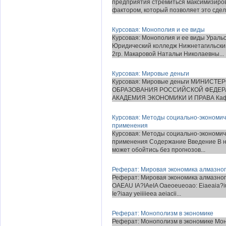
предприятия стремиться максимизиро
фактором, который позволяет это сдела
Курсовая: Монополия и ее виды
Курсовая: Монополия и ее виды Ураль
Юридический колледж Нижнетагильский
2гр. Макаровой Натальи Николаевны...
Курсовая: Мировые деньги
Курсовая: Мировые деньги МИНИС
ОБРАЗОВАНИЯ РОССИЙСКОЙ ФЕДЕР
АКАДЕМИЯ ЭКОНОМИКИ И ПРАВА Кафедра
Курсовая: Методы социально-экономиче
применения
Курсовая: Методы социально-экономиче
применения Содержание Введение В н
может обойтись без прогнозов...
Реферат: Мировая экономика алмазног
Реферат: Мировая экономика алмазно
OAEAU IA?IAeIA Oaeoeueoao: Eiaeaia?iue 
Ie?iaay yeiiiieea aeiacii...
Реферат: Монополизм в экономике
Реферат: Монополизм в экономике Мон