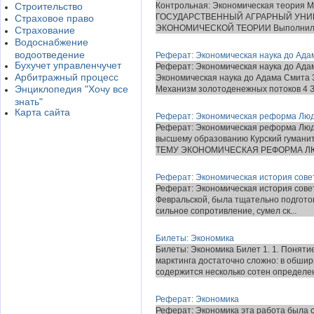
Строительство
Контрольная: Экономическая теория
ГОСУДАРСТВЕННЫЙ АГРАРНЫЙ УНИ
Страховое право
ЭКОНОМИЧЕСКОЙ ТЕОРИИ Выполнил: сту
Страхование
Водоснабжение
водоотведение
Реферат: Экономическая наука до Ада
Бухучет управленчучет
Реферат: Экономическая наука до Ад
Арбитражный процесс
Экономическая наука до Адама Смита 
Энциклопедия "Хочу все
Механизм золотоденежных потоков 4 З
знать"
Карта сайта
Реферат: Экономическая реформа Люд
Реферат: Экономическая реформа Люд
высшему образованию Курский гумани
ТЕМУ ЭКОНОМИЧЕСКАЯ РЕФОРМА ЛЮД
Реферат: Экономическая история сове
Реферат: Экономическая история совет
Февральской, была тщательно подгото
сильное сопротивление, сумел ск...
Билеты: Экономика
Билеты: Экономика Билет 1. 1. Поняти
марктинга достаточно сложно: в обши
содержится несколько сотен определен
Реферат: Экономика
Реферат: Экономика эта работа была с