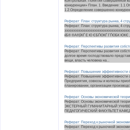
Контрольная: Понятия совершенной к
конкуренции» План. 1. Введение: 1.1.
1.2.Определение совершенно конкурен
Реферат: План: структура рынка, 4 стр
Реферат: План: структура рынка, 4 стр
эээээээээээээээээээээээээээээээээээээ
ќБ® ®А­®ў­КҐ Е Ю ЄБҐЮ­КҐ ГҐЮБК ЮК­Є
Реферат: Перспективы развития собст
Реферат: Перспективы развития собст
долгое время господствовало представ
вещи, власть человека на...
Реферат: Повышение эффективности с
Реферат: Повышение эффективности с
Предприятия, совхозы и колхозы прио
планировании, организации производст
Реферат: Основы экономической теори
Реферат: Основы экономической теор
ЭКСТЕРНЫЙ ГУМАНИТАРНЫЙ УНИВЕ
ПЕДАГОГИЧЕСКИЙ ФАКУЛЬТЕТ КАФЕД
Реферат: Переход к рыночной экономик
Реферат: Переход к рыночной экономик