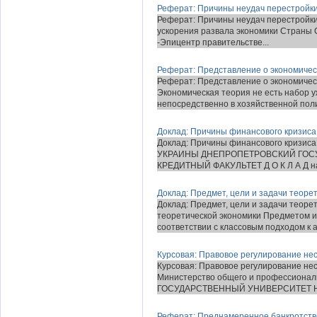
Реферат: Причины неудач перестройк
Реферат: Причины неудач перестройки 
ускорения развала экономики Страны С
-Эпицентр правительстве...
Реферат: Представление о экономическ
Реферат: Представление о экономическ
Экономическая теория не есть набор 
непосредственно в хозяйственной полит
Доклад: Причины финансового кризиса
Доклад: Причины финансового криз
УКРАИНЫ ДНЕПРОПЕТРОВСКИЙ ГОС
КРЕДИТНЫЙ ФАКУЛЬТЕТ Д О К Л А Д на
Доклад: Предмет, цели и задачи теоре
Доклад: Предмет, цели и задачи теоре
теоретической экономики Предметом и
соответствии с классовым подходом к а
Курсовая: Правовое регулирование не
Курсовая: Правовое регулирование не
Министерство общего и профессиона
ГОСУДАРСТВЕННЫЙ УНИВЕРСИТЕТ Н
Реферат: Преднамеренное банкротств