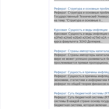
Реферат: Структура и основные пробл
Реферат: Структура и основные пробл
Государственный Технический Универси
на тему: “Структура и основные п...
Курсовая: Сущность и виды инфляции
Курсовая: Сущность и виды инфляции
я2Ря0 я2Ая0 я2Бя0 я2Оя0 я2Тя0 я2А 
курса факультета Э2А3 Долгирев...
Реферат: Страны импортеры капитала
Реферат: Страны импортеры капитала 
мире не может успешно развиваться бе
прослеживается прямая пропорциона..
Реферат: Сущность и причины инфляц
Реферат: Сущность и причины инфляц
экономики, статистики и информатики 
реферат по общей теории финансов на 
Реферат: Суть бюджетной системы (RT
Реферат: Суть бюджетной системы (R
системы В каждой стране основу госуд
бюджетная система, которая включае...