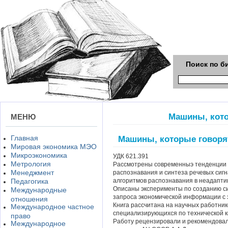
Поиск по б
Машины, кото
МЕНЮ
Главная
Машины, которые говоря
Мировая экономика МЭО
Микроэкономика
УДК 621.391
Метрология
Рассмотрены современныэ тенденции 
Менеджмент
распознавания и синтеза речевых сиг
Педагогика
алгоритмов распознавания в неадапти
Описаны эксперименты по созданию си
Международные
запроса экономической информации с 
отношения
Книга рассчитана на научных работник
Международное частное
специализирующихся по технической к
право
Работу рецензировали и рекомендовал
Международное