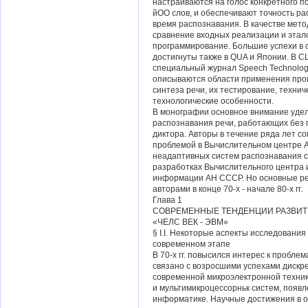
настраиваются на голос конкретного п
йОО слов, и обеспечивают точность ра
время распознавания. В качестве мет
сравнение входных реализации и этал
программирование. Большие успехи в о
достигнуты также в QUA и Японии. В СШ
специальный журнал Speech Technology
описываются области применения про
синтеза речи, их тестирование, технич
технологические особенности.
В монографии основное внимание уде
распознавания речи, работающих без 
диктора. Авторы в течение ряда лет с
проблемой в Вычислительном центре 
неадаптивных систем распознавания сл
разработках Вычислительного центра 
информации АН СССР. Но основные рез
авторами в конце 70-х - начале 80-х гг.
Глава 1
СОВРЕМЕННЫЕ ТЕНДЕНЦИИ РАЗВИТ
«ЧЕЛС ВЕК - ЭВМ»
§ I.I. Некоторые аспекты исследования
современном этапе
В 70-х гг. повысился интерес к пробле
связано с возросшими успехами дискре
современной микроэлектронной техни
и мультимикроцессорньк систем, появ
информатике. Научные достижения в о