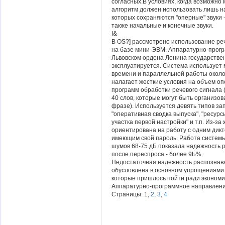
согласных.В условиях, когда возможно
алгоритм должен использовать лишь н
которых сохраняются "оперные" звуки 
также начальные и конечные звуки.
I&
В OS?] рассмотрено использование ре
на базе мини-ЭВМ. Аппаратурно-прогр
Львовском ордена Ленина государствен
эксплуатируется. Система использует
времени и параллельной работы около
налагает жесткие условия на объем о
программ обработки речевого сигнала 
40 слов, которые могут быть организо
фразе). Используется девять типов за
"оперативная сводка выпуска", "ресур
участка первой настройки" и т.п. Из-за
ориентирована на работу с одним дик
имеющим свой пароль. Работа систем
шумов 68-75 дБ показала надежность
после переспроса - более 9Ь%.
Недостаточная надежность распознава
обусловлена в основном упрощениями 
которые пришлось пойти ради экономи
Аппаратурно-программное направление
Страницы: 1,
2
,
3
,
4