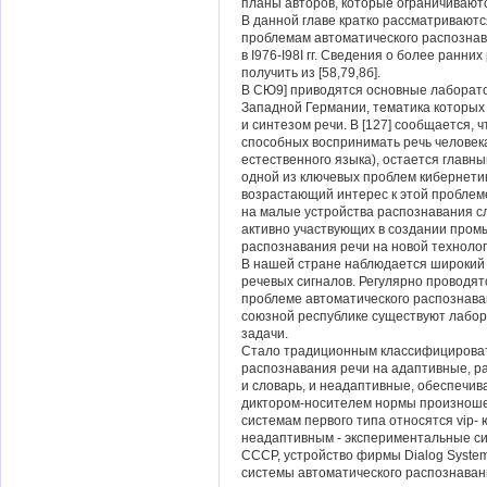
планы авторов, которые ограничивают
В данной главе кратко рассматривают
проблемам автоматического распознав
в I976-I98I гг. Сведения о более ранни
получить из [58,79,8б].
В СЮ9] приводятся основные лаборат
Западной Германии, тематика которых
и синтезом речи. В [127] сообщается,
способных воспринимать речь человека
естественного языка), остается главн
одной из ключевых проблем кибернетик
возрастающий интерес к этой проблем
на малые устройства распознавания с
активно участвующих в создании пром
распознавания речи на новой технолог
В нашей стране наблюдается широкий 
речевых сигналов. Регулярно проводя
проблеме автоматического распознава
союзной республике существуют лабор
задачи.
Стало традиционным классифицироват
распознавания речи на адаптивные, р
и словарь, и неадаптивные, обеспечи
диктором-носителем нормы произношен
системам первого типа относятся vip- 
неадаптивным - экспериментальные си
СССР, устройство фирмы Dialog System
системы автоматического распознаван