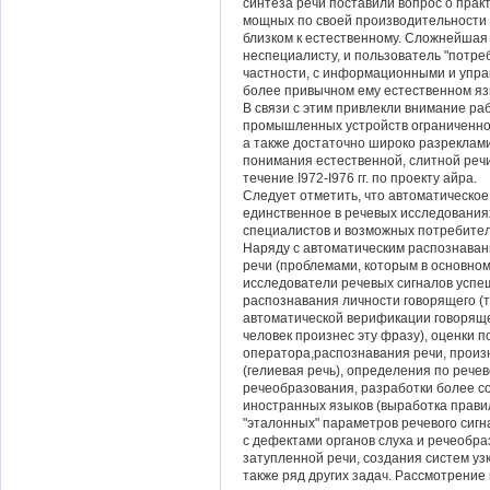
синтеза речи поставили вопрос о прак
мощных по своей производительности
близком к естественному. Сложнейшая 
неспециалисту, и пользователь "потре
частности, с информационными и упр
более привычном ему естественном яз
В связи с этим привлекли внимание р
промышленных устройств ограниченног
а также достаточно широко разреклам
понимания естественной, слитной речи
течение I972-I976 гг. по проекту айра.
Следует отметить, что автоматическое
единственное в речевых исследования
специалистов и возможных потребител
Наряду с автоматическим распознава
речи (проблемами, которым в основно
исследователи речевых сигналов успе
распознавания личности говорящего (т.е
автоматической верификации говоряще
человек произнес эту фразу), оценки 
оператора,распознавания речи, произ
(гелиевая речь), определения по речев
речеобразования, разработки более 
иностранных языков (выработка правил
"эталонных" параметров речевого сигн
с дефектами органов слуха и речеобра
затупленной речи, создания систем уз
также ряд других задач. Рассмотрение 