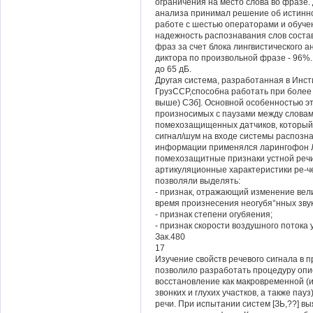
ограничения на место слова во фразе.
анализа принимал решение об истинно
работе с шестью операторами и обуче
надежность распознавания слов соста
фраз за счет блока лингвистического 
диктора по произвольной фразе - 96%
до 65 дБ.
Другая система, разработанная в Инс
ГрузССР,способна работать при более 
выше) СЗб]. Основной особенностью э
произносимых с паузами между словам
помехозащищенных датчиков, которы
сигнал/шум на входе системы распозна
информации применялся ларингофон Л
помехозащитные признаки устной речи,
артикуляционные характеристики ре-ч
позволяли выделять:
- признак, отражающий изменение вел
время произнесения неогубя°нных звук
- признак степени огубяения;
- признак скорости воздушного потока у
Зак.480
17
Изучение свойств речевого сигнала в 
позволило разработать процедуру оп
восстановление как макровременной (и
звонких и глухих участков, а также пау
речи. При испытании систем [ЗЬ,??] в