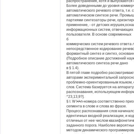
распространения, хотя и выпускаются с
Более доведенными до уровня коммер
автоматического речевого ответа, т.е.
автоматическом синтезе речи. Промы
партиями синтезаторы речи, ориэнти
применение, - от детских игрушек,ос
информационных систем, отвечающих 
пользователя. В основе современных
б
коммерческих систем речевого ответа 
непосредственное кодирование речево
формантный синтез и синтез, основанн
(Подробное описание достижений нау
автоматического синтеза речи дано
в § 1.4).
В пятой главе подробно рассматриваю
авторами экспериментальной запросно
проблемно-ориентированным языком, с
слов. Система базируется на аппарат
распознавания, использующем информ
^23,13,9?].
§ I. W l•/•л-номера соответственно приз
сегмента в слове и слова во фразе.
Процесс распознавания слов начиналс
идентичных входной реализации, и код
отличных от нее числом квазифонетичв
заданного порога. Наиболее вероятны
методом динамического программирова