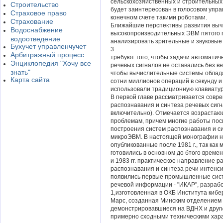
сельскохозяйственных и строительных р
Строительство
будет заинтересован в голосовом упра
Страховое право
конечном счете такими роботами.
Страхование
Ближайшие перспективы развития выч
Водоснабжение
высокопроизводительных ЭВМ пятого 
водоотведение
анализировать зрительные и звуковые
Бухучет управленчучет
3
Арбитражный процесс
требуют того, чтобы задачи автоматич
Энциклопедия "Хочу все
речевых сигналов не оставались без 
знать"
чтобы вычислительные системы облада
Карта сайта
сотни миллионов операций в секунду и 
использовали традиционную клавиату
В первой главе рассматривается совр
распознавания и синтеза речевых сигна
включительно). Отмечается возрастаю
проблемам, причем многие работы пос
построения систем распознавания и с
микроЭВМ. В настоящей монографии н
опубликованные после 1981 г., так как
готовились в основном до бтого времен
и 1983 гг. практическое направление р
распознавания и синтеза речи интенс
появились первые промышленные сист
речевой информации - "ИКАР", разраб
1,изготовленная в ОКБ Института кибе
Марс, созданная Минским отделением
демонстрировавшиеся на ВДНХ и друг
примерно сходными техническими хара