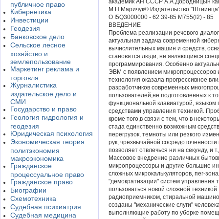
академик АН СССР А.А.Дородницын ка
публичное право
М.Н.Маричук© Издательство "Штиинца",
Кибернетика
О I5Q3000000 - 62 39-85 M755(I2) - 85
Инвестиции
ВВЕДЕНИЕ
Геодезия
Проблема реализации речевого диалога
Банковское дело
актуальная задача современной кибер
Сельское лесное
вычислительных машин и средств, ос
хозяйство и
становятся люди, не являющиеся спец
землепользование
программирования. Особенно актуальн
Маркетинг реклама и
ЭВМ с появлением микропроцессоров и
торговля
технология оказала прогрессивное вли
Журналистика
разработчиков современных многопроц
издательское дело и
пользователей,не подготовленных к то
СМИ
функциональной клавиатурой, языком
Государство и право
средствами управления техникой. Про
Геология гидрология и
кроме того,в связи с тем, что в некот
геодезия
стада единственно возможным средств
Юридическая психология
перегрузок, темноты или резкого изм
Экономическая теория
рук, чрезвычайной сосредоточенности 
политэкономия
позволяет отвлечься ни на секунду, и т.д
макроэкономика
Массовое внедрение различных бытовы
Гражданское
микропроцессоры и другие большие инт
сложных микрокалькуляторов, пег-зон
процессуальное право
Гражданское право
"демократизации" систем управления 
пользоваться новой сложной техникой т
Биографии
радиоприемником, стиральной машиной
Схемотехника
созданы "механические слуги" человека
Судебная психиатрия
выполняющие работу по уборке помещ
Судебная медицина