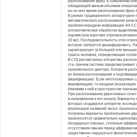
распознавания фраз. К сожалению,об
обладающей малым объемом оператив
из-за чего время распознавания фраз б
В ранках традиционного аппаратурно
автоматического распознавания речи в
проблем передачи информации АН СССР
алгоритмическая обработка выделяем
параметров коротких отрезков речевог
20 мс). Последовательность этих отре
которое требуется дешифрировать. Па
характеризуют (в большей или меньш
тракта человека, определяющие особе
В Cl3] рассмотрены алгоритмы распозн
ста, причем система предусматривает
произвольного диктора. Алгоритм расп
из блоков распознавания и подтвержд
(верификации). Если гипотезируемое с
верификации), то входная реализация 
близкими к ней в пространстве признак
При распознавании двухсловных сочет
в направлении к его началу. Варианты
которых создавался алгоритм, исследо
реализации названий чисел, произнос
получены варианты произношения двуз
произносятся сравнительно единообра
безударных гласных, степенью аффриц
отсутствием смычек перед аффрикатами
существенно нарушаться фонетическая