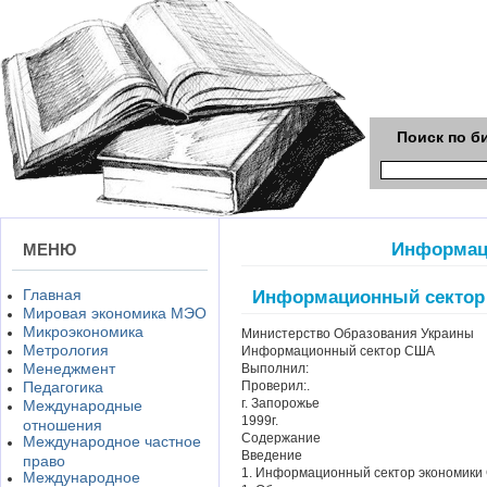
Поиск по б
Информац
МЕНЮ
Главная
Информационный секто
Мировая экономика МЭО
Микроэкономика
Министерство Образования Украины
Метрология
Информационный сектор США
Менеджмент
Выполнил:
Педагогика
Проверил:.
г. Запорожье
Международные
1999г.
отношения
Содержание
Международное частное
Введение
право
1. Информационный сектор экономик
Международное