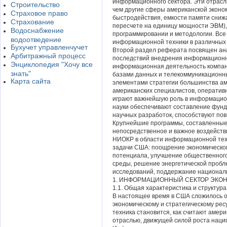
информационного сектора. Эти отрасл
Строительство
чем другие сферы американской эконо
Страховое право
быстродействия, емкости памяти сниж
Страхование
пересчете на единицу мощности ЭВМ), 
Водоснабжение
программировании и методологии. Все
водоотведение
информационной техники в различных 
Бухучет управленчучет
Второй раздел реферата посвящен ан
Арбитражный процесс
последствий внедрения информационн
Энциклопедия "Хочу все
информационная деятельность компан
знать"
базами данных и телекоммуникационн
Карта сайта
элементами стратегии большинства ам
американских специалистов, операти
играют важнейшую роль в информацио
науки обеспечивают составление фунд
научных разработок, способствуют по
Крупнейшие программы, составленные
непосредственное и важное воздейств
НИОКР в области информационной тех
задачи США: поощрение экономическог
потенциала, улучшение общественног
среды, решение энергетической проб
исследований, поддержание национальн
1. ИНФОРМАЦИОННЫЙ СЕКТОР ЭКО
1.1. Общая характеристика и структура
В настоящее время в США сложилось 
экономическому и стратегическому ре
техника становится, как считают амер
отраслью, движущей силой роста нацио