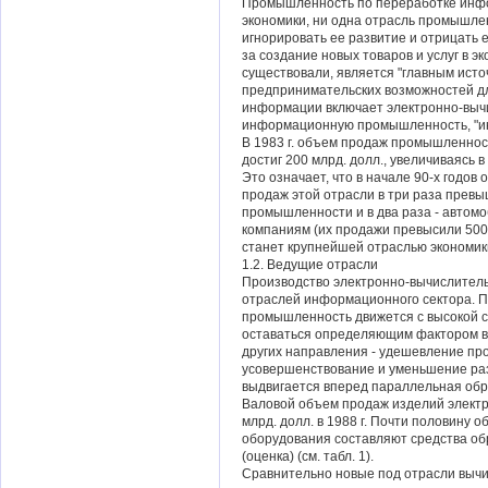
Промышленность по переработке инф
экономики, ни одна отрасль промышле
игнорировать ее развитие и отрицать 
за создание новых товаров и услуг в э
существовали, является "главным ист
предпринимательских возможностей дл
информации включает электронно-выч
информационную промышленность, "ин
В 1983 г. объем продаж промышленно
достиг 200 млрд. долл., увеличиваясь в
Это означает, что в начале 90-х годов 
продаж этой отрасли в три раза прев
промышленности и в два раза - автом
компаниям (их продажи превысили 500 м
станет крупнейшей отраслью экономик
1.2. Ведущие отрасли
Производство электронно-вычислитель
отраслей информационного сектора. П
промышленность движется с высокой с
оставаться определяющим фактором в 
других направления - удешевление про
усовершенствование и уменьшение раз
выдвигается вперед параллельная обр
Валовой объем продаж изделий элект
млрд. долл. в 1988 г. Почти половину
оборудования составляют средства обр
(оценка) (см. табл. 1).
Сравнительно новые под отрасли вычис