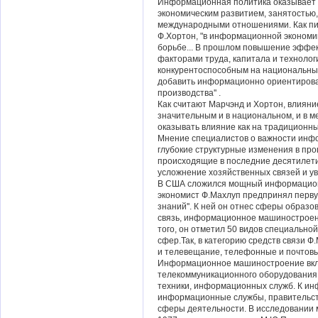
Информационная политика оказывает 
экономическим развитием, занятостью
международными отношениями. Как пи
Ф.Хортон, "в информационной экономике
борьбе... В прошлом повышение эффек
факторами труда, капитала и технолог
конкурентоспособным на национальны
добавить информационно ориентиров
производства'' .
Как считают Марчэнд и Хортон, влиян
значительным и в национальном, и в 
оказывать влияние как на традиционные
Мнение специалистов о важности инф
глубокие структурные изменения в про
происходящие в последние десятилети
усложнение хозяйственных связей и у
В США сложился мощный информационн
экономист Ф.Махлуп предпринял перву
знаний''. К ней он отнес сферы образо
связь, информационное машиностроен
того, он отметил 50 видов специально
сфер.Так, в категорию средств связи Ф
и телевещание, телефонные и почтовы
Информационное машиностроение вкл
телекоммуникационного оборудования,
техники, информационных служб. К ин
информационные службы, правительст
сферы деятельности. В исследовании 