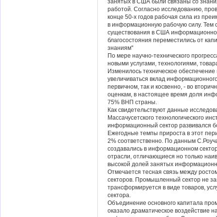
занятых в США были связаны со знан
работой. Согласно исследованию, про
конце 50-х годов рабочая сила из пр
в информационную рабочую силу. Тем 
существования в США информационной 
благосостояния переместились от кап
знаниям''
По мере научно-технического прогрес
новыми услугами, технологиями, това
Изменилось техническое обеспечение
увеличиваться вклад информационного 
первичном, так и косвенно, - во втори
оценкам, в настоящее время доля инф
75% ВНП страны.
Как свидетельствуют данные исследов
Массачусетского технологического инст
информационный сектор развивался б
Ежегодные темпы прироста в этот пери
2% соответственно. По данным С.Роуча,
создавались в информационном сектор
отрасли, отличающиеся но только наи
высокой долей занятых информационн
Отмечается тесная связь между рост
секторов. Промышленный сектор не з
трансформируется в виде товаров, ус
сектора.
Объединение основного капитала про
оказало драматическое воздействие на