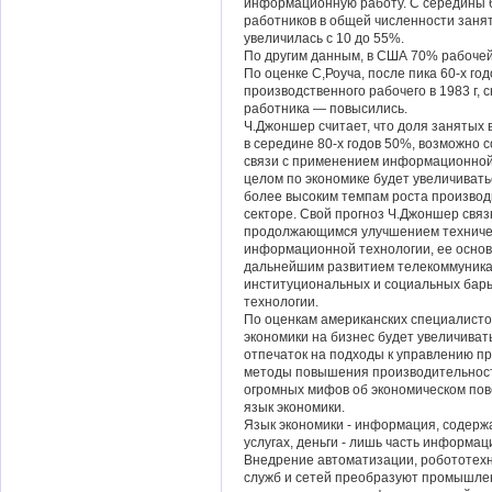
информационную работу. С середины 6
работников в общей численности заня
увеличилась с 10 до 55%.
По другим данным, в США 70% рабочей
По оценке С,Роуча, после пика 60-х го
производственного рабочего в 1983 г, 
работника — повысились.
Ч.Джоншер считает, что доля занятых
в середине 80-х годов 50%, возможно со
связи с применением информационной 
целом по экономике будет увеличивать
более высоким темпам роста произво
секторе. Свой прогноз Ч.Джоншер свя
продолжающимся улучшением техничес
информационной технологии, ее основ
дальнейшим развитием телекоммуника
институциональных и социальных бар
технологии.
По оценкам американских специалист
экономики на бизнес будет увеличиват
отпечаток на подходы к управлению пр
методы повышения производительности
огромных мифов об экономическом пове
язык экономики.
Язык экономики - информация, содержа
услугах, деньги - лишь часть информаци
Внедрение автоматизации, робототех
служб и сетей преобразуют промышлен