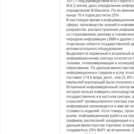
1977 г. под руководством М.Ю.Пората 
М.Е.Сэппом, дано определение информ
определению Ф.Махлупа. По их мнени
конце 70-х годов достигла 25% .
В настоящее время к информационном
сферы: производство знаний и нововв
разработки, распространение информа
со страхованием; рекламу и справочно
передачи информации (ЭВМ и другие 
отдельные области государственной д
вспомогательного оборудования.
Выделяются первичный и вторичный и
информационному сектору относятся 
техники, телекоммуникации и полигра
образование. По данным министерства 
информационных товаров и услуг этог
составил 174,6 млрд. долл., или 21,9%
прибылей корпораций было получено 
Вторичный информационный сектор в
которую нельзя измерить непосредстве
государственное и в частном секторе,
отраслей'' промышленного сектора (час
информация производится и ими же по
стоимость изделий. Хотя товары, прои
рынке, информационная работа на пре
графиков, расписаний, координация и 
данным министерства торговли, в перви
создавалось 25% ВНП, во вторичном -