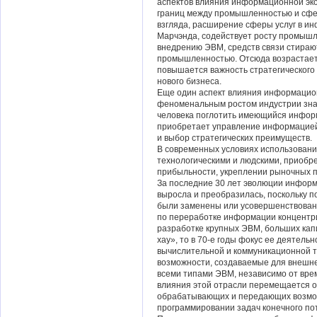
аспектов влияния информационной эко
границ между промышленностью и сфер
взгляда, расширение сферы услуг в и
Марчэнда, содействует росту промышле
внедрению ЭВМ, средств связи стираю
промышленностью. Отсюда возрастает
повышается важность стратегического
нового бизнеса.
Еще один аспект влияния информацион
феноменальным ростом индустрии зна
человека поглотить имеющийся инфор
приобретает управление информацией,
и выбор стратегических преимуществ.
В современных условиях использовани
технологическими и людскими, приобре
прибыльности, укреплении рыночных по
За последние 30 лет эволюции инфор
выросла и преобразилась, поскольку п
были заменены или усовершенствованы
по переработке информации концентр
разработке крупных ЭВМ, больших кап
хау», то в 70-е годы фокус ее деятел
вычислительной и коммуникационной т
возможности, создаваемые для внешн
всеми типами ЭВМ, независимо от врем
влияния этой отрасли перемещается о
обрабатывающих и передающих возмож
программировании задач конечного по