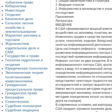
1. Общая характеристика и структура
публичное право
2. Ведущие отрасли
Кибернетика
2. Информатика в производстве и упра
Инвестиции
последствия
Геодезия
Приложения
Банковское дело
Литература
Сельское лесное
ВВЕДЕНИЕ
хозяйство и
В США сформировался мощный комплек
землепользование
воздействие на экономику, политику, 
Маркетинг реклама и
Изменились орудия и средства произво
торговля
услуги, технологии, изделия. Вклад и
Журналистика
занятых информационной деятельност
издательское дело и
Цель настоящего реферата - освещени
СМИ
развитием информационного сектора 
Государство и право
последствий применения информационн
Геология гидрология и
Реферат состоит из двух разделов. В 
геодезия
информационного сектора США, кратко
Юридическая психология
иметь в виду, что в американской лите
Экономическая теория
определению информационного сектора
политэкономия
терминологии, особенно по отношению 
макроэкономика
представляет некоторые трудности пр
Гражданское
исследователей и требует выработки 
Имеют место разные методики подсчет
процессуальное право
Гражданское право
американскую экономику, значительно о
методики определения затрат на прог
Биографии
друга на порядок).
Схемотехника
В современных условиях, как корпорац
Судебная психиатрия
США придают огромное значение даль
Судебная медицина