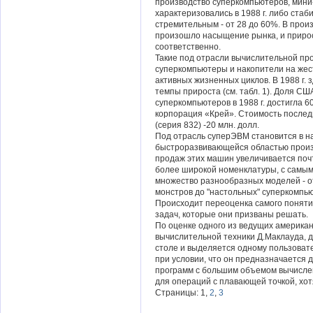
производство суперкомпьютеров, мин
характеризовались в 1988 г. либо ста
стремительным - от 28 до 60%. В про
произошло насыщение рынка, и прирост
соответственно.
Такие под отрасли вычислительной пр
суперкомпьютеры и накопители на жест
активных жизненных циклов. В 1988 г.
темпы прироста (см. табл. 1). Доля С
суперкомпьютеров в 1988 г. достигла 
корпорация «Крей». Стоимость после
(серия 832) -20 млн. долл.
Под отрасль суперЭВМ становится в н
быстроразвивающейся областью произ
продаж этих машин увеличивается почт
более широкой номенклатуры, с самым
множество разнообразных моделей - о
монстров до "настольных" суперкомпь
Происходит переоценка самого поняти
задач, которые они призваны решать.
По оценке одного из ведущих американ
вычислительной техники Д.Маклауда, 
столе и выделяется одному пользоват
при условии, что он предназначается 
программ с большим объемом вычисле
для операций с плавающей точкой, хо
Страницы: 1,
2
,
3