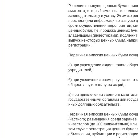
Решение о выпуске ценных бумаг прин
эмитента, который имеет на то полно
законодательству и уставу. Этим же 
проспект (или информация о выпуске ц
сроки осуществления мероприятий, св
ценных бумаг, т.е. продажа ценных бу
владельцами (инвесторами), подлежит
выпуск некоторых ценных бумаг, напри
регистрации.
Первичная эмиссия ценных бумаг осущ
а) при учреждении акционерного обще
учредителей;
б) при увеличении размера уставного 
общества путем выпуска акций;
в) при привлечении заемного капитал
государственными органами или госуда
иных долговых обязательств.
Первичная эмиссия ценных бумаг осуще
(частного) размещения среди заранее 
инвесторов (до 100 включительно) или 
том случае регистрация ценных бумаг 
объявления, публикации и регистрации