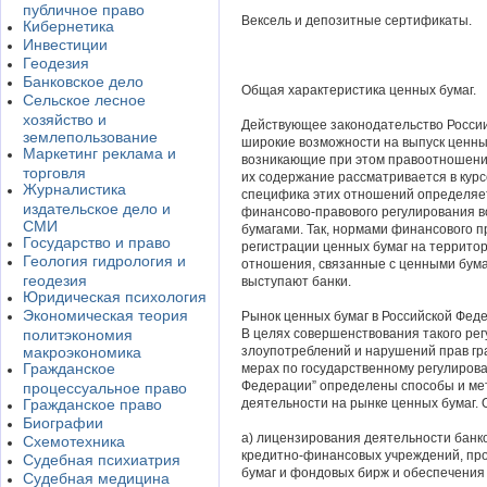
публичное право
Вексель и депозитные сертификаты.
Кибернетика
Инвестиции
Геодезия
Банковское дело
Общая характеристика ценных бумаг.
Сельское лесное
хозяйство и
Действующее законодательство Росси
землепользование
широкие возможности на выпуск ценных
Маркетинг реклама и
возникающие при этом правоотношения
торговля
их содержание рассматривается в курс
Журналистика
специфика этих отношений определяе
издательское дело и
финансово-правового регулирования в
СМИ
бумагами. Так, нормами финансового п
Государство и право
регистрации ценных бумаг на террито
Геология гидрология и
отношения, связанные с ценными бума
геодезия
выступают банки.
Юридическая психология
Экономическая теория
Рынок ценных бумаг в Российской Феде
политэкономия
В целях совершенствования такого ре
макроэкономика
злоупотреблений и нарушений прав гр
Гражданское
мерах по государственному регулиров
Федерации” определены способы и ме
процессуальное право
Гражданское право
деятельности на рынке ценных бумаг. 
Биографии
а) лицензирования деятельности банко
Схемотехника
кредитно-финансовых учреждений, пр
Судебная психиатрия
бумаг и фондовых бирж и обеспечения 
Судебная медицина