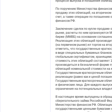
процессе выпуска и погашения облигац
По поручению Министерства финансов
продажу этих облигаций, на вторичном 
счет, а также операции по погашению
финансов РФ.
Заключение сделок по купле-продаже 
рынке, расчеты по ним организуются 
бирже (ММВБ) на основании соглашен
Реализация этих облигаций производи
(на первичном рынке) ил торгов на вт
отметить, что государственные кратко
в виде специальных бумажных бланков
глобальным сертификатом, хранящимс
стоимость этих облигаций составляет 
производиться в безналичной форме 
облигаций номинальной стоимости на 
Государственным краткосрочным облиг
реализации (равно как и ценой погаше
Государственным краткосрочным облига
и физические лица. Для каждого выпус
ограничения на потенциальных владел
В настоящее время выпущены в обращ
сберегательного займа Российской Фе
Министерство финансов РФ. Облигации
государственными ценными бумагами 