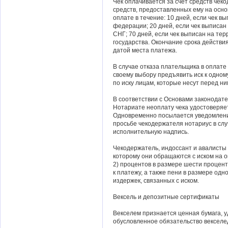
Чек оплачивается за счет средств чекод
средств, предоставленных ему на осн
оплате в течение: 10 дней, если чек в
федерации; 20 дней, если чек выписан
СНГ; 70 дней, если чек выписан на тер
государства. Окончание срока действи
датой места платежа.
В случае отказа плательщика в оплате
своему выбору предъявить иск к одном
по иску лицам, которые несут перед н
В соответствии с Основами законодат
Нотариате неоплату чека удостоверяет
Одновременно посылается уведомление
просьбе чекодержателя нотариус в сл
исполнительную надпись.
Чекодержатель, индоссант и авалисты м
которому они обращаются с иском на о
2) процентов в размере шести процент
к платежу, а также пени в размере одно
издержек, связанных с иском.
Вексель и депозитные сертификаты
Векселем признается ценная бумага, 
обусловленное обязательство векселе