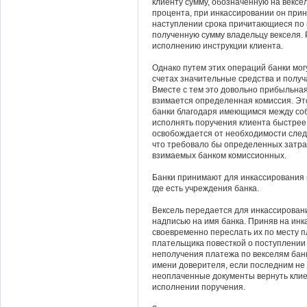
клиенту сумму, обозначенную на вексе
процента, при инкассировании он при
наступлении срока причитающиеся по 
полученную сумму владельцу векселя. 
исполнению инструкции клиента.
Однако путем этих операций банки мог
счетах значительные средства и получ
Вместе с тем это довольно прибыльная 
взимается определенная комиссия. Это
банки благодаря имеющимся между со
исполнять поручения клиента быстрее 
освобождается от необходимости след
что требовало бы определенных затра
взимаемых банком комиссионных.
Банки принимают для инкассирования в
где есть учреждения банка.
Вексель передается для инкассирова
надписью на имя банка. Приняв на инка
своевременно переслать их по месту п
плательщика повесткой о поступлении 
неполучения платежа по векселям банк
имени доверителя, если последним не
неоплаченные документы вернуть клиен
исполнении поручения.