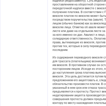
надписи (индоссаменту). Суть индосса
проставлением на оборотной стороне 
передаточной надписи вместе с вексел
получение платежа. В соответствии с
векселе платеж по векселю может быт
посредством поручительства (аваля). 
лицом (обычно банком) как за векселед
векселю лица. Отметка об авале может
листе или даже на отдельном листе за
за кого именно он дан. Авалист и лицо,
солидарную ответственность. Оплатив 
права, вытекающие из векселя, против т
против тех, которые в силу переводно
последним.
Из содержания переводного векселя сл
для трассата (плательщика) возникают
им векселя. В противном случае он ос
посторонним лицом. Исходя из этого, 
до наступления срока платежа выясни
векселя. Эта цель достигается путем 
предложением его акцептовать и, след
обязательство произвести платеж. В с
указанный в нем срок или отказа трасс
предъявляется к протесту. Протест ве
недатировании акцепта производится 
совершения протеста должен предъяви
контору по месту нахождения платель