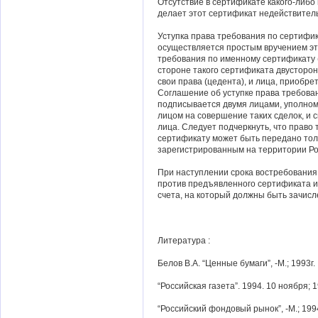
Отсутствие в сертификате какого-либо
делает этот сертификат недействител
Уступка права требования по сертифи
осуществляется простым вручением эт
требования по именному сертификату 
стороне такого сертификата двусторо
свои права (цедента), и лица, приобре
Соглашение об уступке права требова
подписывается двумя лицами, уполно
лицом на совершение таких сделок, и 
лица. Следует подчеркнуть, что право
сертификату может быть передано тол
зарегистрированным на территории Ро
При наступлении срока востребования
против предъявленного сертификата и
счета, на который должны быть зачисл
Литература :
Белов В.А. “Ценные бумаги”, -М.; 1993г.
“Российская газета”. 1994. 10 ноября; 
“Российский фондовый рынок”, -М.; 1994