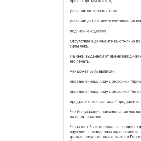
производиться платеж;
указание валюты платежа;
указание даты и место составления чек
подпись чекодателя.
Отсутствие в документе какого-либо из
силы чека.
На чеке, выданном от имени юридическ
его печать.
Чек может быть выписан:
определенному лицу с оговоркой “прика
определенному лицу с оговоркой “не пр
предъявителю с записью “предъявител
Чек без указания наименования чекоде
на предъявителя.
Чек может быть передан во владение д
вручения, посредством индоссамента 
гражданским законодательством Росси