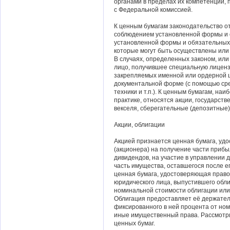
органами в пределах их компетенции,
с Федеральной комиссией.
К ценным бумагам законодательство о
соблюдением установленной формы и 
установленной формы и обязательных
которые могут быть осуществлены или
В случаях, определенных законом, или
лицо, получившее специальную лиценз
закрепляемых именной или ордерной це
документальной форме (с помощью ср
техники и т.п.). К ценным бумагам, на
практике, относятся акции, государств
векселя, сберегательные (депозитные
Акции, облигации
Акцией признается ценная бумага, уд
(акционера) на получение части прибы
дивидендов, на участие в управлении 
часть имущества, оставшегося после ег
ценная бумага, удостоверяющая право
юридического лица, выпустившего обл
номинальной стоимости облигации или
Облигация предоставляет её держател
фиксированного в ней процента от но
иные имущественный права. Рассмотр
ценных бумаг.