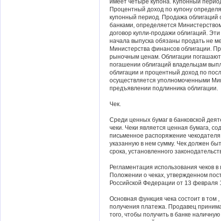
имеет четыре купона. Купонный перио
Процентный доход по купону определ
купонный период. Продажа облигаций
банками, определяется Министерство
договор купли-продажи облигаций. Эти
начала выпуска обязаны продать не м
Министерства финансов облигации. Пр
рыночным ценам. Облигации погашаютс
погашении облигаций владельцам вып
облигации и процентный доход по пос
осуществляется уполномоченными Мин
предъявлении подлинника облигации.
Чек.
Среди ценных бумаг в банковской дея
чеки. Чеки является ценная бумага, с
письменное распоряжение чекодателя 
указанную в нем сумму. Чек должен бы
срока, установленного законодательст
Регламентация использования чеков в
Положении о чеках, утвержденном пос
Российской Федерации от 13 февраля 1
Основная функция чека состоит в том 
получения платежа. Продавец принимае
того, чтобы получить в банке наличну