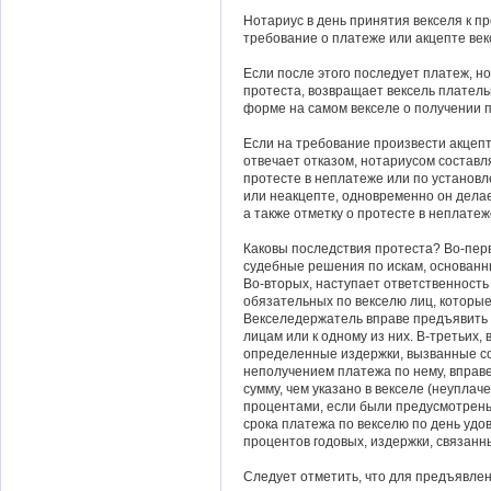
Нотариус в день принятия векселя к п
требование о платеже или акцепте век
Если после этого последует платеж, н
протеста, возвращает вексель плател
форме на самом векселе о получении 
Если на требование произвести акцеп
отвечает отказом, нотариусом составл
протесте в неплатеже или по установ
или неакцепте, одновременно он делае
а также отметку о протесте в неплатеж
Каковы последствия протеста? Во-перв
судебные решения по искам, основанн
Во-вторых, наступает ответственност
обязательных по векселю лиц, которы
Векселедержатель вправе предъявить 
лицам или к одному из них. В-третьих,
определенные издержки, вызванные с
неполучением платежа по нему, вправ
сумму, чем указано в векселе (неуплач
процентами, если были предусмотрены,
срока платежа по векселю по день удо
процентов годовых, издержки, связанн
Следует отметить, что для предъявлен