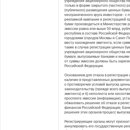
учреждения акционерного общества пе
только в форме закрытого (частного) р
(публичного) размещения ценных бума
неограниченного круга инвесторов - с
рекламной кампании и регистрацией п
бумаг производиться в Министерстве 
эмиссии равна или выше 50 млрд. рубл
республик в составе Российской Федер
городскими (городов Москвы и Санкт-
месту нахождения эмитента, если сумм
также в случае регистрации ценных бу
учреждения акционерного общества не
бумаги, выпускаемые банками и иными
от суммы эмиссии должны быть зареги
Российской Федерации.
Основанием для отказа в регистрации ц
наличие в представленных документах
о противоречии условий выпуска ценн
законодательству (прежде всего выпус
эмитента) и б) неполнота или несоотв
проспекте эмиссии (информации), уст
обжаловать решение об отказе в реги
финансов Российской Федерации, Банк 
решения этих органов процесс выпуск
Регистрирующие органы могут признать
аннулировать его государственную ре