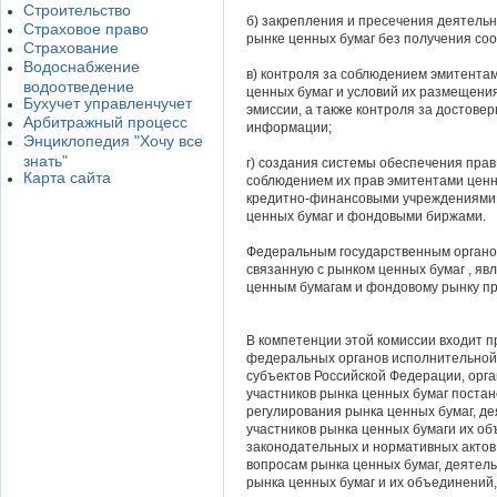
Строительство
б) закрепления и пресечения деятельн
Страховое право
рынке ценных бумаг без получения со
Страхование
Водоснабжение
в) контроля за соблюдением эмитента
водоотведение
ценных бумаг и условий их размещени
Бухучет управленчучет
эмиссии, а также контроля за достов
Арбитражный процесс
информации;
Энциклопедия "Хочу все
знать"
г) создания системы обеспечения прав
Карта сайта
соблюдением их прав эмитентами ценн
кредитно-финансовыми учреждениями
ценных бумаг и фондовыми биржами.
Федеральным государственным органо
связанную с рынком ценных бумаг , яв
ценным бумагам и фондовому рынку пр
В компетенции этой комиссии входит 
федеральных органов исполнительной 
субъектов Российской Федерации, орг
участников рынка ценных бумаг поста
регулирования рынка ценных бумаг, д
участников рынка ценных бумаги их о
законодательных и нормативных актов
вопросам рынка ценных бумаг, деятел
рынка ценных бумаг и их объединени