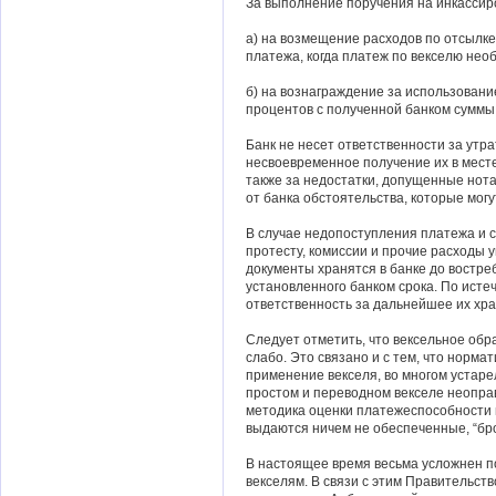
За выполнение поручения на инкассир
а) на возмещение расходов по отсылке
платежа, когда платеж по векселю необ
б) на вознаграждение за использовани
процентов с полученной банком суммы
Банк не несет ответственности за утра
несвоевременное получение их в месте
также за недостатки, допущенные нота
от банка обстоятельства, которые могу
В случае недопоступления платежа и 
протесту, комиссии и прочие расходы
документы хранятся в банке до востре
установленного банком срока. По истеч
ответственность за дальнейшее их хр
Следует отметить, что вексельное об
слабо. Это связано и с тем, что норм
применение векселя, во многом устарел
простом и переводном векселе неопра
методика оценки платежеспособности в
выдаются ничем не обеспеченные, “бр
В настоящее время весьма усложнен п
векселям. В связи с этим Правительст