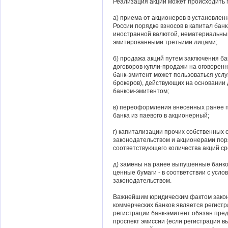
Реализация акций может происходить 
а) приема от акционеров в установлен
России порядке взносов в капитал ба
иностранной валютой, нематериальным
эмитированными третьими лицами;
б) продажа акций путем заключения б
договоров купли-продажи на оговоренн
банк-эмитент может пользоваться усл
брокеров), действующих на основании 
банком-эмитентом;
в) переоформления внесенных ранее п
банка из паевого в акционерный;
г) капитализации прочих собственных 
законодательством и акционерами пор
соответствующего количества акций ср
д) замены на ранее выпушенные банко
ценные бумаги - в соответствии с усл
законодательством.
Важнейшим юридическим фактом законн
коммерческих банков является регистр
регистрации банк-эмитент обязан пред
проспект эмиссии (если регистрация в