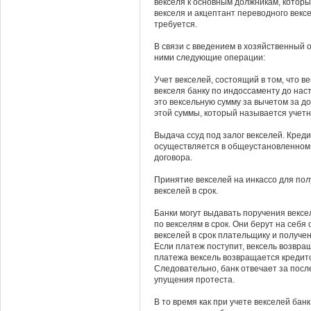
векселя к основным должникам, котор
векселя и акцептант переводного векс
требуется.
В связи с введением в хозяйственный 
ними следующие операции:
Учет векселей, состоящий в том, что 
векселя банку по индоссаменту до нас
это вексельную сумму за вычетом за д
этой суммы, который называется учет
Выдача ссуд под залог векселей. Кред
осуществляется в общеустановленном 
договора.
Принятие векселей на инкассо для по
векселей в срок.
Банки могут выдавать поручения векс
по векселям в срок. Они берут на себ
векселей в срок плательщику и получ
Если платеж поступит, вексель возвра
платежа вексель возвращается кредито
Следовательно, банк отвечает за посл
упущения протеста.
В то время как при учете векселей бан