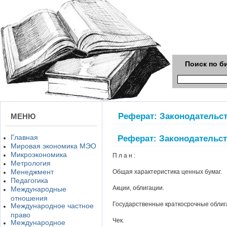
Поиск по б
Реферат: Законодательст
МЕНЮ
Главная
Реферат: Законодательст
Мировая экономика МЭО
Микроэкономика
П л а н :
Метрология
Менеджмент
Общая характеристика ценных бумаг.
Педагогика
Акции, облигации.
Международные
отношения
Государственные краткосрочные облиг
Международное частное
право
Чек.
Международное