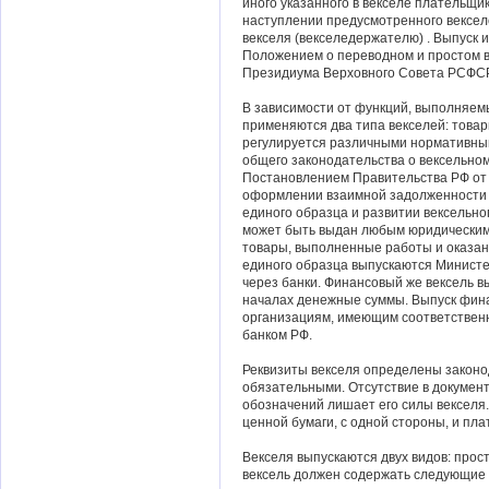
иного указанного в векселе плательщи
наступлении предусмотренного вексел
векселя (векселедержателю) . Выпуск 
Положением о переводном и простом 
Президиума Верховного Совета РСФСР 
В зависимости от функций, выполняем
применяются два типа векселей: това
регулируется различными нормативным
общего законодательства о вексельно
Постановлением Правительства РФ от 2
оформлении взаимной задолженности 
единого образца и развитии вексельно
может быть выдан любым юридическим 
товары, выполненные работы и оказани
единого образца выпускаются Минист
через банки. Финансовый же вексель в
началах денежные суммы. Выпуск фин
организациям, имеющим соответстве
банком РФ.
Реквизиты векселя определены законо
обязательными. Отсутствие в документ
обозначений лишает его силы векселя.
ценной бумаги, с одной стороны, и плат
Векселя выпускаются двух видов: прос
вексель должен содержать следующие 