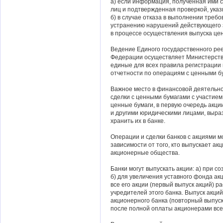
а) если информация, полученная ими с
лиц и подтвержденная проверкой, указ
б) в случае отказа в выполнении треб
устранению нарушений действующего 
в процессе осуществления выпуска цен
Ведение Единого государственного ре
Федерации осуществляет Министерств
единые для всех правила регистрации 
отчетности по операциям с ценными б
Важное место в финансовой деятельно
сделки с ценными бумагами с участием
ценные бумаги, в первую очередь акции
и другими юридическими лицами, выра
хранить их в банке.
Операции и сделки банков с акциями м
зависимости от того, кто выпускает акц
акционерные общества.
Банки могут выпускать акции: а) при с
б) для увеличения уставного фонда ак
все его акции (первый выпуск акций) р
учредителей этого банка. Выпуск акци
акционерного банка (повторный выпус
после полной оплаты акционерами все