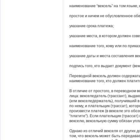
наименование “вексель” на том языке, 
простое и ничем не обусловленное об
указание срока платежа;
указание места, в котором должен сов
наименование того, кому или по прика
указание даты и места составления ве
подпись того, кто выдает документ (ве
Переводной вексель должен содержать
наименование того, кто должен платит
В отличие от простого, в переводном ве
лица: векселедатель (трассант), выда
(или векселедержатель), получивший в
по нему, и плательщик (трассат), кот
произвести платеж (в векселе это обоз
“платите”). Если плательщик (трассат)
векселю, вексельную сумму обязан упл
Однако из отличий векселя от других д
том, что вексель может быть передавае