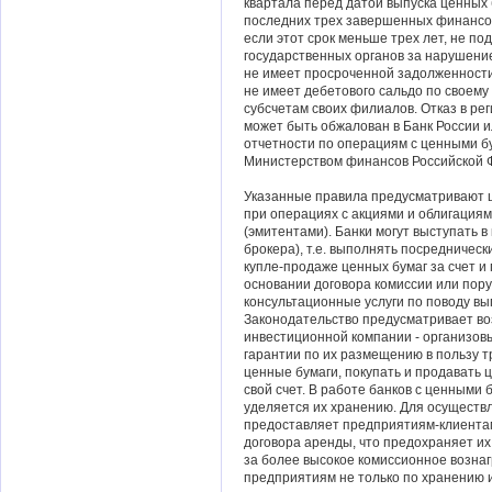
квартала перед датой выпуска ценных 
последних трех завершенных финансов
если этот срок меньше трех лет, не по
государственных органов за нарушени
не имеет просроченной задолженности
не имеет дебетового сальдо по своему
субсчетам своих филиалов. Отказ в ре
может быть обжалован в Банк России и
отчетности по операциям с ценными б
Министерством финансов Российской Ф
Указанные правила предусматривают 
при операциях с акциями и облигация
(эмитентами). Банки могут выступать в
брокера), т.е. выполнять посредническ
купле-продаже ценных бумаг за счет и
основании договора комиссии или пору
консультационные услуги по поводу вы
Законодательство предусматривает во
инвестиционной компании - организовы
гарантии по их размещению в пользу т
ценные бумаги, покупать и продавать ц
свой счет. В работе банков с ценными
уделяется их хранению. Для осуществ
предоставляет предприятиям-клиента
договора аренды, что предохраняет их
за более высокое комиссионное возна
предприятиям не только по хранению и