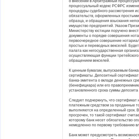
о внесении в Арбитражный процессуал
процессуальный кодекс РСФРС измене
процедуры судебного рассмотрения ис
обязательств, оформленных простыми
образца, и обращения взыскания непо
имущество предприятий. Указом Презид
Министерству юстиции поручено внес
документы о порядке совершения нота
первоочередное совершение нотариаль
простых и переводных векселей. Буде
палата как негосударственная организ
осуществляющая функции третейского с
обращением векселей.
К ценным бумагам, выпускаемым банка
сертификаты. Депозитный сертификат 
банка-эмитента о вкладе денежных ср
(бенефициара) или его правопреемник
установленного срока суммы депозита (
Следует подчеркнуть, что сертификат 
платежным средством за проданные то
выполняются на определенный срок. В
просрочен, то такой сертификат счита
которому банк несет обязательство оп
немедленно по первому требованию в
Банк может предусмотреть возможност