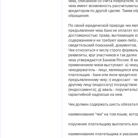
чека, списанной со счета покупателя, н
чека имеет возможность рассчитыватьс
кредитором по другой сделке. Таким о
обращения.
По своей юридической природе чек явл
предъявления чека банк не оплатит ег
достоверностью: права, вытекающие из
содержанием и не требуют каких-либо 
свидетельский показаний, документов, 
Чек относиться к числу строго формал
реквизиты, круг участников и так дале
чека утверждается Банком России. В к
применением чеков выступают: а) чекод
чекодержатель - лицо, являющееся вла
плательщик - банк или иное кредитно
предъявленному чеку; г) индоссант - 
другому лицу (индоссату) посредство
(индоссамента); д) аваль - поручитель
гарантийной надписью на нем.
Чек должен содержать шесть обязател
наименование “чек” на том языке, кото
поручение плательщику выплатить кон
наименование плательщика и указание 