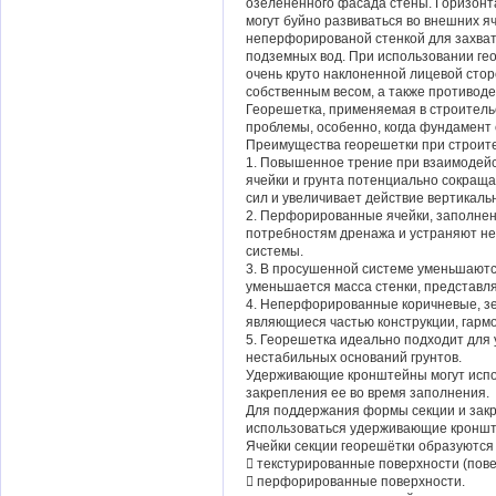
озелененного фасада стены. Горизонт
могут буйно развиваться во внешних я
неперфорированой стенкой для захват
подземных вод. При использовании ге
очень круто наклоненной лицевой стор
собственным весом, а также противод
Георешетка, применяемая в строитель
проблемы, особенно, когда фундамент 
Преимущества георешетки при строите
1. Повышенное трение при взаимодей
ячейки и грунта потенциально сокращ
сил и увеличивает действие вертикал
2. Перфорированные ячейки, заполне
потребностям дренажа и устраняют не
системы.
3. В просушенной системе уменьшаются
уменьшается масса стенки, представл
4. Неперфорированные коричневые, зе
являющиеся частью конструкции, гарм
5. Георешетка идеально подходит для 
нестабильных оснований грунтов.
Удерживающие кронштейны могут испо
закрепления ее во время заполнения.
Для поддержания формы секции и закр
использоваться удерживающие кронш
Ячейки секции георешётки образуются
 текстурированные поверхности (пов
 перфорированные поверхности.