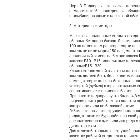
Черт. 3. Подпорные стены, заанкеренн
а -массивные; б -заанкеренные облицо
в -комбинированные с массивной облиц
3. Материалы и методы
Массивные подпорные стены возводят и
сборных бетонных блоков. Для кирпичн
100 на цементном растворе марки не н
камень не ниже марки 150 на цементно
аналогичный камень на бетоне класса 
классов В10...В15; монолитные железо
сборныеВ15...В30.
Кладка стенок малой высоты может вес
камень должен быть более постелистым
помощью вертикальных бетонных шпоно
четвертей (зубьев) в горизонтальных 
сопротивление скольжению блоков.
При высоте подпора фунта более 4,8 
лицевая плита работает как опертая 
контрфорсы или по балочной схеме.
Гибкие стеновые конструкции выполня
рядов, а также из буронабивных свай д
расположенных в один или два ряда с р
диаметра сваи.
Для железобетонных конструкций подп
качестве рабочей стержневая горячека