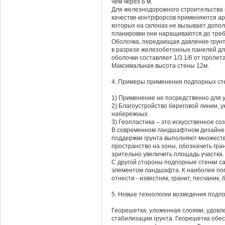
чем через 6 м.
Для железнодорожного строительства
качестве контрфорсов применяются а
которых на склонах не вызывает допол
планировки они наращиваются до тре
Оболочка, передающая давление грунт
в разрезе железобетонных панелей дли
оболочки составляет 1/3 1/6 от пролет
Максимальная высота стены 12м.
4. Примеры применения подпорных ст
1) Применение не посредственно для 
2) Благоустройство береговой линии, 
набережных
3) Геопластика – это искусственное с
В современном ландшафтном дизайне
поддержки грунта выполняют множеств
пространство на зоны, обозначить гра
зрительно увеличить площадь участка.
С другой стороны подпорные стенки с
элементом ландшафта. К наиболее по
отнести - известняк, гранит, песчаник,
5. Новые технологии возведения подп
Георешетка, уложенная слоями, удовл
стабилизации грунта. Георешетка обес