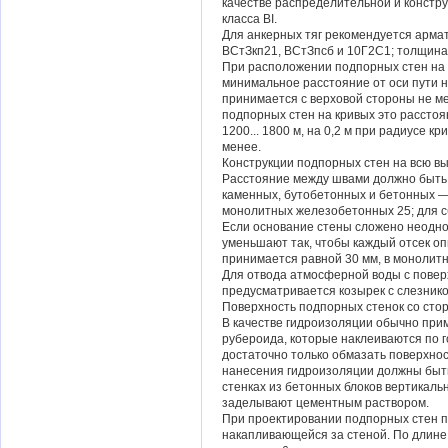
качестве распределительной и констру
класса BI.
Для анкерных тяг рекомендуется армат
ВСтЗкп21, ВСтЗпсб и 10Г2С1; толщина 
При расположении подпорных стен на 
минимальное расстояние от оси пути 
принимается с верховой стороны не ме
подпорных стен на кривых это расстоя
1200... 1800 м, на 0,2 м при радиусе кр
менее.
Конструкции подпорных стен на всю 
Расстояние между швами должно быть 
каменных, бутобетонных и бетонных — 
монолитных железобетонных 25; для 
Если основание стены сложено неодно
уменьшают так, чтобы каждый отсек о
принимается равной 30 мм, в монолит
Для отвода атмосферной воды с повер
предусматривается козырек с слезнико
Поверхность подпорных стенок со сто
В качестве гидроизоляции обычно при
рубероида, которые наклеиваются по г
достаточно только обмазать поверхнос
нанесения гидроизоляции должны быт
стенках из бетонных блоков вертикал
заделывают цементным раствором.
При проектировании подпорных стен п
накапливающейся за стеной. По длине