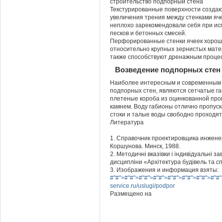
строительство подпорный стена
Текстурированные поверхности создаю
увеличения трения между стенками яч
неплохо зарекомендовали себя при ис
песков и бетонных смесей.
Перфорированные стенки ячеек хороши
относительно крупных зернистых мате
также способствуют дренажным проце
Возведение подпорных стен 
Наиболее интересным и современным 
подпорных стен, являются сетчатые г
плетеные короба из оцинкованной про
камнем. Воду габионы отлично пропус
стоки и талые воды свободно проходят 
Литература
1. Справочник проектировщика инженер
Коршунова. Минск, 1988.
2. Методичні вказівки і індивідуальні 
дисципліни «Архітектура будівель та с
3. Изображения и информация взяты:
#"#">#"#">#"#">#"#">#"#">#"#">#"#">#"#"
service.ru/uslugi/podpor
Размещено на