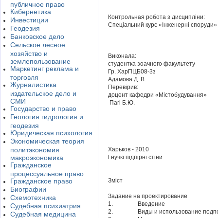
публичное право
Кибернетика
Контрольная робота з дисципліни:
Инвестиции
Спеціальний курс «Інженерні споруди»
Геодезия
Банковское дело
Сельское лесное
хозяйство и
Виконала:
землепользование
студентка зоачного факультету
Маркетинг реклама и
Гр. ХарПЦБ08-3з
торговля
Адамова Д. В.
Журналистика
Перевірив:
издательское дело и
доцент кафедри «Містобудування»
СМИ
Пагі Б.Ю.
Государство и право
Геология гидрология и
геодезия
Юридическая психология
Экономическая теория
политэкономия
Харьков - 2010
макроэкономика
Гнучкі підпірні стіни
Гражданское
процессуальное право
Гражданское право
Зміст
Биографии
Задание на проектирование
Схемотехника
1. Введение
Судебная психиатрия
2. Виды и использование подпо
Судебная медицина