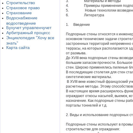
3. Материалы и методы
Строительство
4. Примеры применения подпор
Страховое право
5. Новые технологии возведения
Страхование
6. Литература
Водоснабжение
водоотведение
1. Введение
Бухучет управленчучет
Арбитражный процесс
Подпорные стены относятся к инженерн
Энциклопедия "Хочу все
основном технические задачи строите
знать"
застроенных территорий непременно с
Карта сайта
террасы, на которых располагаются з
от размыва.
До XVIII века подпорные стены возвод
большим запасом прочности. Большое 
стен. Широко применялись пиленые бло
В последующие столетия для стен ста
синтетические материалы.
В XVIII веке известный французский у
расчетные методы. Этому способствов
В настоящее время расширилось функц
ограждают откосы насыпей, выемок, ко
назначение. Как подпорные стены рабо
порталы тоннелей и т.д.
2. Виды и использование подпорных с
Подпорные стены используют в промы
строительстве для ограждения: