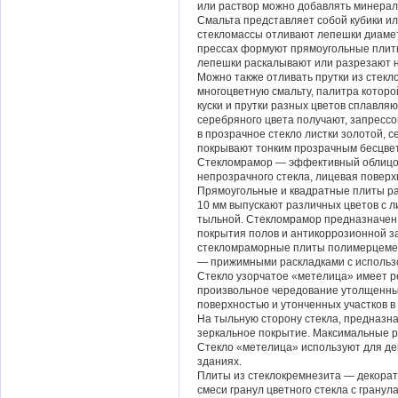
или раствор можно добавлять минерал
Смальта представляет собой кубики или
стекломассы отливают лепешки диамет
прессах формуют прямоугольные плитк
лепешки раскалывают или разрезают н
Можно также отливать прутки из стекл
многоцветную смальту, палитра которо
куски и прутки разных цветов сплавля
серебряного цвета получают, запресс
в прозрачное стекло листки золотой, 
покрывают тонким прозрачным бесцве
Стекломрамор — эффективный облицо
непрозрачного стекла, лицевая повер
Прямоугольные и квадратные плиты раз
10 мм выпускают различных цветов с 
тыльной. Стекломрамор предназначен 
покрытия полов и антикоррозионной з
стекломраморные плиты полимерцемен
— прижимными раскладками с использ
Стекло узорчатое «метелица» имеет 
произвольное чередование утолщенны
поверхностью и утонченных участков в
На тыльную сторону стекла, предназн
зеркальное покрытие. Максимальные р
Стекло «метелица» используют для де
зданиях.
Плиты из стеклокремнезита — декора
смеси гранул цветного стекла с грану