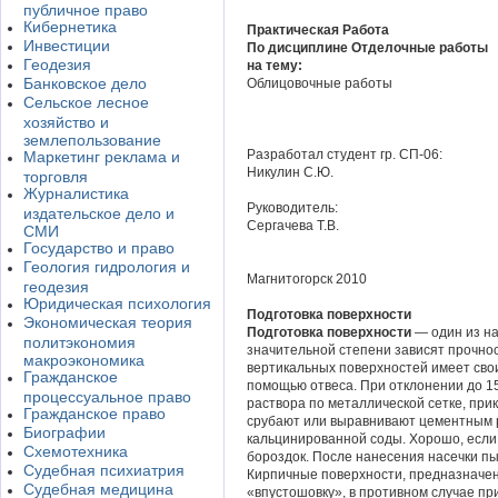
публичное право
Кибернетика
Практическая Работа
Инвестиции
По дисциплине Отделочные работы
Геодезия
на тему:
Банковское дело
Облицовочные работы
Сельское лесное
хозяйство и
землепользование
Разработал студент гр. СП-06:
Маркетинг реклама и
Никулин С.Ю.
торговля
Журналистика
Руководитель:
издательское дело и
Сергачева Т.В.
СМИ
Государство и право
Геология гидрология и
Магнитогорск 2010
геодезия
Юридическая психология
Подготовка поверхности
Экономическая теория
Подготовка поверхности
— один из на
политэкономия
значительной степени зависят прочност
макроэкономика
вертикальных поверхностей имеет сво
Гражданское
помощью отвеса. При отклонении до 1
процессуальное право
раствора по металлической сетке, пр
Гражданское право
срубают или выравнивают цементным 
Биографии
кальцинированной соды. Хорошо, если 
Схемотехника
бороздок. После нанесения насечки пы
Судебная психиатрия
Кирпичные поверхности, предназначе
Судебная медицина
«впустошовку», в противном случае пр