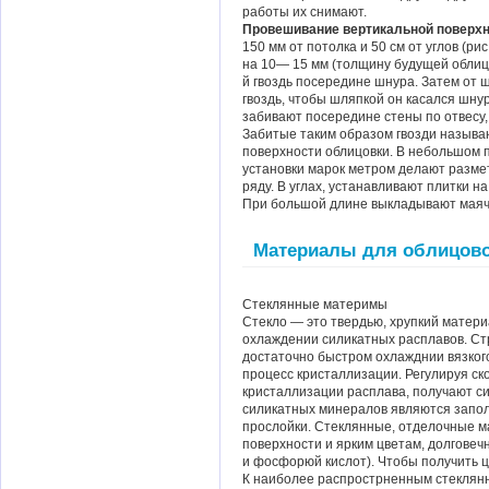
работы их снимают.
Провешивание вертикальной поверх
150 мм от потолка и 50 см от углов (р
на 10— 15 мм (толщину будущей облицо
й гвоздь посередине шнура. Затем от ш
гвоздь, чтобы шляпкой он касался шнура
забивают посередине стены по отвесу,
Забитые таким образом гвозди называ
поверхности облицовки. В небольшом 
установки марок метром делают размет
ряду. В углах, устанавливают плитки н
При большой длине выкладывают мая
Материалы для облицов
Стеклянные материмы
Стекло — это твердью, хрупкий матери
охлаждении силикатных расплавов. Стр
достаточно быстром охлажднии вязкого
процесс кристаллизации. Регулируя ск
кристаллизации расплава, получают с
силикатных минералов являются запол
прослойки. Стеклянные, отделочные м
поверхности и ярким цветам, долговечн
и фосфорюй кислот). Чтобы получить ц
К наиболее распрострненным стеклян