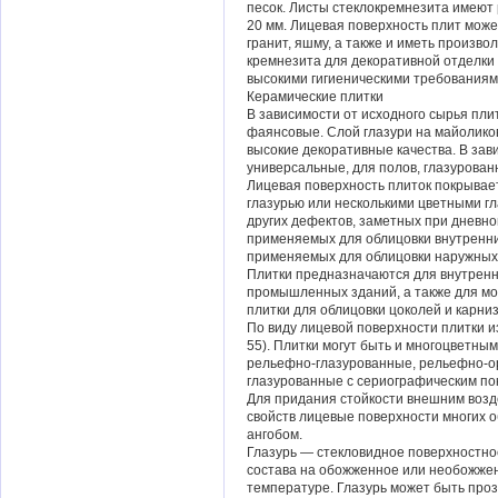
песок. Листы стеклокремнезита имеют 
20 мм. Лицевая поверхность плит мож
гранит, яшму, а также и иметь произв
кремнезита для декоративной отделки 
высокими гигиеническими требованиям
Керамические плитки
В зависимости от исходного сырья пли
фаянсовые. Слой глазури на майолико
высокие декоративные качества. В за
универсальные, для полов, глазурован
Лицевая поверхность плиток покрывает
глазурью или несколькими цветными гл
других дефектов, заметных при дневно
применяемых для облицовки внутренни
применяемых для облицовки наружных 
Плитки предназначаются для внутренн
промышленных зданий, а также для мо
плитки для облицовки цоколей и карниз
По виду лицевой поверхности плитки и
55). Плитки могут быть и многоцветны
рельефно-глазурованные, рельефно-
глазурованные с сериографическим по
Для придания стойкости внешним возд
свойств лицевые поверхности многих 
ангобом.
Глазурь — стекловидное поверхностно
состава на обожженное или необожжен
температуре. Глазурь может быть проз