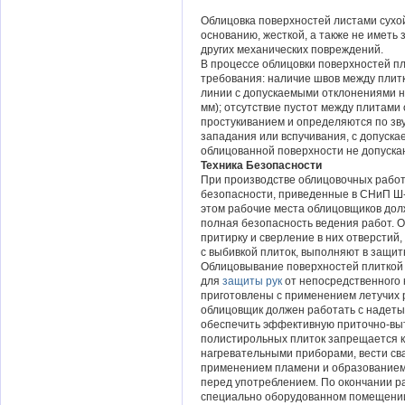
Облицовка поверхностей листами сухо
основанию, жесткой, а также не иметь 
других механических повреждений.
В процессе облицовки поверхностей 
требования: наличие швов между плит
линии с допускаемыми отклонениями не
мм); отсутствие пустот между плитами
простукиванием и определяются по зву
западания или вспучивания, с допуска
облицованной поверхности не допуска
Техника Безопасности
При производстве облицовочных работ
безопасности, приведенные в СНиП Ш-
этом рабочие места облицовщиков дол
полная безопасность ведения работ. Об
притирку и сверление в них отверстий
с выбивкой плиток, выполняют в защит
Облицовывание поверхностей плиткой 
для
защиты рук
от непосредственного 
приготовлены с применением летучих р
облицовщик должен работать с надет
обеспечить эффективную приточно-вы
полистирольных плиток запрещается к
нагревательными приборами, вести свар
применением пламени и образованием и
перед употреблением. По окончании р
специально оборудованном помещении 