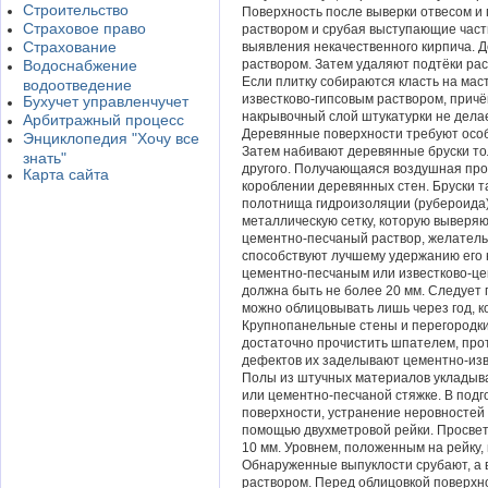
Строительство
Поверхность после выверки отвесом и
Страховое право
раствором и срубая выступающие част
Страхование
выявления некачественного кирпича.
Водоснабжение
раствором. Затем удаляют подтёки рас
Если плитку собираются класть на мас
водоотведение
известково-гипсовым раствором, причё
Бухучет управленчучет
накрывочный слой штукатурки не дела
Арбитражный процесс
Деревянные поверхности требуют особ
Энциклопедия "Хочу все
Затем набивают деревянные бруски то
знать"
другого. Получающаяся воздушная про
Карта сайта
короблении деревянных стен. Бруски т
полотнища гидроизоляции (рубероида)
металлическую сетку, которую выверяю
цементно-песчаный раствор, желатель
способствуют лучшему удержанию его н
цементно-песчаным или известково-ц
должна быть не более 20 мм. Следует
можно облицовывать лишь через год, ко
Крупнопанельные стены и перегородки
достаточно прочистить шпателем, про
дефектов их заделывают цементно-изв
Полы из штучных материалов укладыв
или цементно-песчаной стяжке. В подг
поверхности, устранение неровностей 
помощью двухметровой рейки. Просвет
10 мм. Уровнем, положенным на рейку,
Обнаруженные выпуклости срубают, а
раствором. Перед облицовкой поверхн