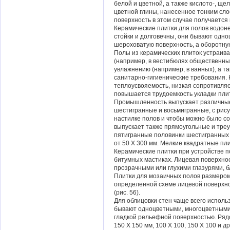
белой и цветной, а также кислото-, ще
цветной глины, нанесенное тонким сл
поверхность в этом случае получается
Керамические плитки для полов водоне
стойки и долговечны, они бывают одно
шероховатую поверхность, а оборотн
Полы из керамических плиток устраива
(например, в вестибюлях общественных
увлажнению (например, в ванных), а 
санитарно-гигиенические требования. 
теплоусвояемость, низкая сопротивля
повышается трудоемкость укладки пли
Промышленность выпускает различные
шестигранные и восьмигранные, с рисун
настилке полов и чтобы можно было с
выпускает также прямоугольные и треу
пятигранные половинки шестигранных п
от 50 X 300 мм. Мелкие квадратные пл
Керамические плитки при устройстве 
битумных мастиках. Лицевая поверхнос
прозрачными или глухими глазурями, бл
Плитки для мозаичных полов размером
определенной схеме лицевой поверхно
(рис. 56).
Для облицовки стен чаще всего испол
бывают одноцветными, многоцветными 
гладкой рельефной поверхностью. Ряд
150 X 150 мм, 100 X 100, 150 X 100 и 