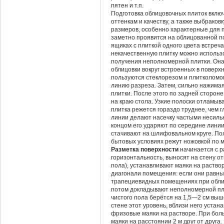
пятен и т.п.
Подготовка облицовочных плиток включа
оттенкам и качеству, а также выбраков
размеров, особенно характерные для пл
заметно проявится на облицованной по
ящиках с плиткой одного цвета встреч
некачественную плитку можно использ
получения неполномерной плитки. Она
облицовки вокруг встроенных в поверх
пользуются стеклорезом и плитколомо
линию разреза. Затем, сильно нажимая
плитки. После этого по задней сторон
на краю стола. Узкие полоски отламыв
плитка режется гораздо труднее, чем 
линии делают насечку частыми несиль
концом его ударяют по середине линии
стачивают на шлифовальном круге. По
бытовых условиях режут ножовкой по м
Разметка поверхности
начинается с р
горизонтальность, выносят на стену от
пола), устанавливают маяки на раствор
диагонали помещения: если они равны
трапециевидных помещениях при облиц
потом докладывают неполномерной пли
чистого пола берётся на 1,5—2 см выш
стене этот уровень, вблизи него уста
фризовые маяки на растворе. При бо
маяки на расстоянии 2 м друг от друга