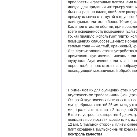
приобрести и фасонные плитки. Ими вы
иногда, для придания интерьеру закон
бывают разных видов, наиболее распр
прямоугольника с вогнутой вокруг сво
плинтусных плиток не более 10 мм (рис.
Как и при отделке обоями, при прове
всего освещенность помещения. Если о
то, как правило, используют плитки хол
помещениях слабоосвещенньгх в орна
теплые тона — желтый, оранжевый, кр
Для звукоизоляции стен и устройства 
применяют акустические гипсовые пли
шурупами. Акустические плиты из пено
порошкообразного стекла с газообразу
последующей механической обработкой
Применяют их для облицовки стен и у
акустическими требованиями (концертн
Основой акустических гипсовых плит 
мм с ребрами высотой 25 мм, между ко
мине-раловатные плиты 2 толщиной 2
В плите устроены отверстия 4 диамет
повысить прочность гипсовых плит, их
12 мм. С тыльной стороны плиты окле
плит окрашена эмульсионными краска
Контроль качества