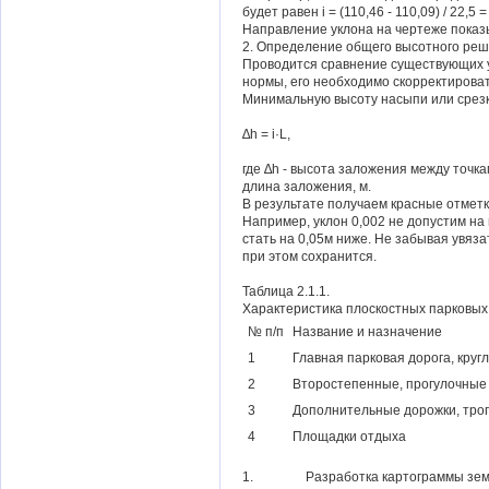
будет равен i = (110,46 - 110,09) / 22,5 =
Направление уклона на чертеже показы
2. Определение общего высотного реш
Проводится сравнение существующих у
нормы, его необходимо скорректироват
Минимальную высоту насыпи или срезки
∆h = i·L,
где ∆h - высота заложения между точка
длина заложения, м.
В результате получаем красные отмет
Например, уклон 0,002 не допустим на 
стать на 0,05м ниже. Не забывая увяз
при этом сохранится.
Таблица 2.1.1.
Характеристика плоскостных парковых
№ п/п
Название и назначение
1
Главная парковая дорога, круг
2
Второстепенные, прогулочные 
3
Дополнительные дорожки, тро
4
Площадки отдыха
1. Разработка картограммы земляны