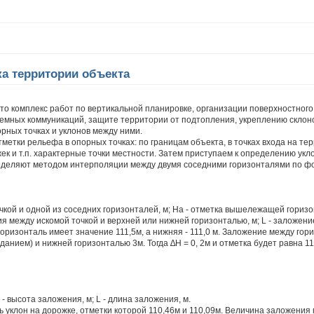
ка территории объекта
то комплекс работ по вертикальной планировке, организации поверхностного
емных коммуникаций, защите территории от подтопления, укреплению склоно
рных точках и уклонов между ними.
тки рельефа в опорных точках: по границам объекта, в точках входа на тер
ек и т.п. характерные точки местности. Затем приступаем к определению ук
еделяют методом интерполяции между двумя соседними горизонталями по ф
чкой и одной из соседних горизонталей, м; На - отметка вышележащей горизо
ния между искомой точкой и верхней или нижней горизонталью, м; L - заложе
горизонталь имеет значение 111,5м, а нижняя - 111,0 м. Заложение между го
данием) и нижней горизонталью 3м. Тогда ∆Н = 0, 2м и отметка будет равна 11
 - высота заложения, м; L - длина заложения, м.
уклон на дорожке, отметки которой 110,46м и 110,09м. Величина заложения м