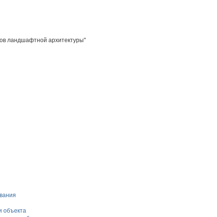
тов ландшафтной архитектуры"
ования
и объекта