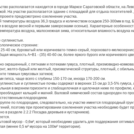
ство располагается находится в городе Марксе Саратовской области, на Лев
кой. На участке располагается здание с площадкой для отдыха посетителей.
в проекте предусмотрено озеленение участка.
 температуры воздуха 36,3 градуса и количеством осадков 250-300мм в год.
 в воздухе весной и первыми заморозками осенью). Характерные особеннос
температура воздуха, малоснежная зима, относительная влажность воздуха 
е суглинистые.
логическое строение:
) 25-40 см, буроватый или коричневато-темно-серый, пороховато-мелкозернис
бщая мощность А+B1 - (35) 40-60 см, более яркого бурого или коричневого ц
но окрашенный, с пятнами и потеками гумуса, плотный, призмовидно-комкова
онт, желто-бурый или желтый, призматической структуры, плотный, с обиль
онте темных гумусовых затеков;
 гипса, чаще всего с глубины 150-170 см, иногда 170-200 см.
глинистые и суглинистые почвы содержат в верхних 15 см до 3,5-5% гумуса,
альная в верхнем горизонте и слабощелочная и щелочная ниже по профилю, ем
 преобладают кальций и магний. Валовой химический состав однороден по пр
естественным плодородием.
 группе по плодородию, следовательно, на участке имеется плодородный гру
стений, поэтому при проектировании озеленения участка необходимо будет 
о в разделе 2.2.2 Посадка деревьев и кустарников).
еется.
ытовой мусор - 0,6м³, который необходимо удалить для поддержания оптимал
ая (менее 0,5 м³ мусора на 100м² территории).