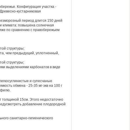
обережье. Конфигурация участка -
 Древесно-кустарниковая
 Безморозный период длится 150 дней
ти климата: повышена солнечная
ниже по сравнению с правобережьем
той структуры;
вета, чем предыдущий, уплотненный,
той структуры;
ными выделениями карбонатов в виде
 легкосуглинистые и супесчаные
кость обмена - 25-35 мг-экв на 100 г
офилю.
нт толщиной 15см. Этого недостаточно
предусмотреть добавление плодородной
ьного санитарно-гигиенического