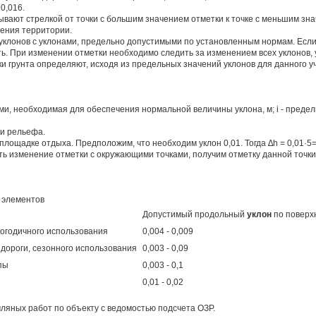
 0,016.
вают стрелкой от точки с большим значением отметки к точке с меньшим зн
ения территории.
клонов с уклонами, предельно допустимыми по установленным нормам. Если 
ь. При изменении отметки необходимо следить за изменением всех уклонов, 
 грунта определяют, исходя из предельных значений уклонов для данного уч
ми, необходимая для обеспечения нормальной величины уклона, м; i - предел
ки рельефа.
площадке отдыха. Предположим, что необходим уклон 0,01. Тогда ∆h = 0,01·5=
ать изменение отметки с окружающими точками, получим отметку данной точк
 элементов
Допустимый продольный
уклон
по поверх
логодичного использования
0,004 - 0,009
дороги, сезонного использования
0,003 - 0,09
пы
0,003 - 0,1
0,01 - 0,02
х работ по объекту с ведомостью подсчета ОЗР.