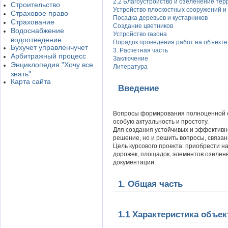
2.2 Благоустройство и озеленение те
Строительство
Устройство плоскостных сооружений и
Страховое право
Посадка деревьев и кустарников
Страхование
Создание цветников
Водоснабжение
Устройство газона
водоотведение
Порядок проведения работ на объекте
Бухучет управленчучет
3. Расчетная часть
Арбитражный процесс
Заключение
Энциклопедия "Хочу все
Литература
знать"
Карта сайта
Введение
Вопросы формирования полноценной с
особую актуальность и простоту.
Для создания устойчивых и эффективн
решение, но и решить вопросы, связанн
Цель курсового проекта: приобрести н
дорожек, площадок, элементов озелене
документации.
1. Общая часть
1.1 Характеристика объе