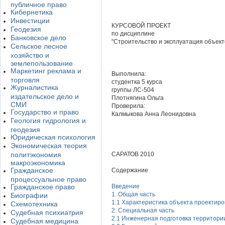
публичное право
Кибернетика
Инвестиции
КУРСОВОЙ ПРОЕКТ
Геодезия
по дисциплине
Банковское дело
"Строительство и эксплуатация объек
Сельское лесное
хозяйство и
землепользование
Маркетинг реклама и
Выполнила:
торговля
студентка 5 курса
Журналистика
группы ЛС-504
издательское дело и
Плотнягина Ольга
СМИ
Проверила:
Государство и право
Калмыкова Анна Леонидовна
Геология гидрология и
геодезия
Юридическая психология
Экономическая теория
политэкономия
САРАТОВ 2010
макроэкономика
Гражданское
Содержание
процессуальное право
Гражданское право
Введение
1. Общая часть
Биографии
1.1 Характеристика объекта проектир
Схемотехника
2. Специальная часть
Судебная психиатрия
2.1 Инженерная подготовка территори
Судебная медицина