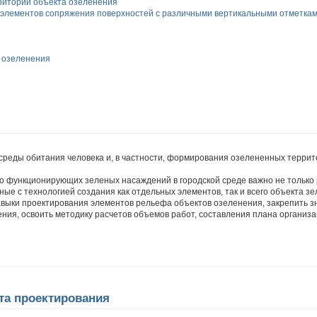
рритории объекта озеленения
 элементов сопряжения поверхностей с различными вертикальными отметка
 озеленения
реды обитания человека и, в частности, формирования озелененных террит
о функционирующих зеленых насаждений в городской среде важно не только
ые с технологией создания как отдельных элементов, так и всего объекта зе
авыки проектирования элементов рельефа объектов озеленения, закрепить з
ния, освоить методику расчетов объемов работ, составления плана организ
кта проектирования