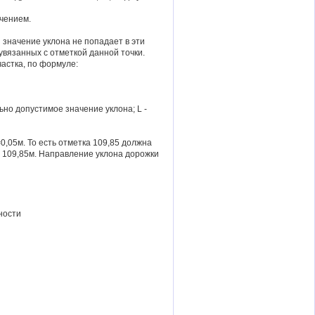
ачением.
значение уклона не попадает в эти
увязанных с отметкой данной точки.
астка, по формуле:
ьно допустимое значение уклона; L -
0,05м. То есть отметка 109,85 должна
и 109,85м. Направление уклона дорожки
ности