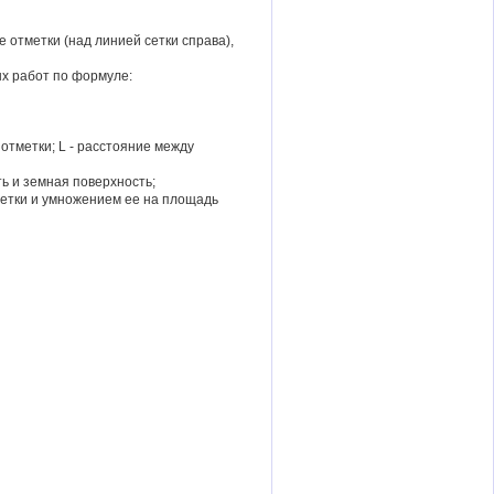
тметки (над линией сетки справа),
 работ по формуле:
 отметки; L - расстояние между
 и земная поверхность;
тки и умножением ее на площадь