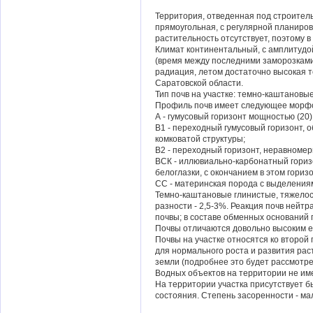
Территория, отведенная под строитель
прямоугольная, с регулярной планиров
растительность отсутствует, поэтому 
Климат континентальный, с амплитудой
(время между последними заморозками
радиация, летом достаточно высокая 
Саратовской области.
Тип почв на участке: темно-каштановы
Профиль почв имеет следующее морфо
А - гумусовый горизонт мощностью (20
B1 - переходный гумусовый горизонт, о
комковатой структуры;
В2 - переходный горизонт, неравномер
ВСК - иллювиально-карбонатный гориз
белоглазки, с окончанием в этом гориз
СC - материнская порода с выделениями
Темно-каштановые глинистые, тяжелосу
разности - 2,5-3%. Реакция почв нейтр
почвы; в составе обменных оснований
Почвы отличаются довольно высоким 
Почвы на участке относятся ко второй
для нормального роста и развития ра
земли (подробнее это будет рассмотрен
Водных объектов на территории не им
На территории участка присутствует б
состояния. Степень засоренности - мал