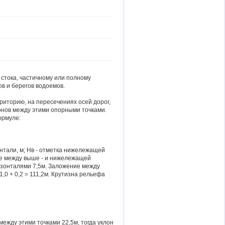
 стока, частичному или полному
в и берегов водоемов.
риторию, на пересечениях осей дорог,
лонов между этими опорными точками.
ормуле:
нтали, м; Нв - отметка нижележащей
ние между выше - и нижележащей
ризонталями 7,5м. Заложение между
1,0 + 0,2 = 111,2м. Крутизна рельефа
ежду этими точками 22,5м, тогда уклон