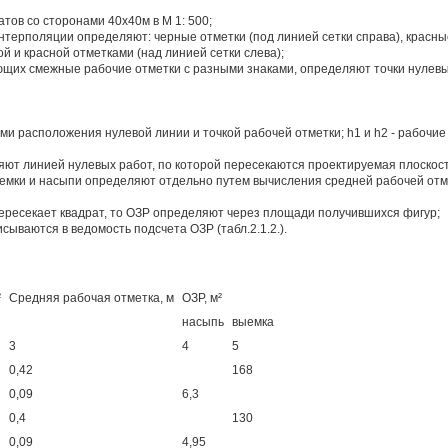
 со сторонами 40х40м в М 1: 500;
оляции определяют: черные отметки (под линией сетки справа), красные о
й и красной отметками (над линией сетки слева);
смежные рабочие отметки с разными знаками, определяют точки нулевых
ами расположения нулевой линии и точкой рабочей отметки; h1 и h2 - рабочие
нией нулевых работ, по которой пересекаются проектируемая плоскость
и насыпи определяют отдельно путем вычисления средней рабочей отме
кает квадрат, то ОЗР определяют через площади получившихся фигур;
тся в ведомость подсчета ОЗР (табл.2.1.2.).
²
Средняя рабочая отметка, м
ОЗР, м²
насыпь
выемка
3
4
5
0,42
168
0,09
6,3
0,4
130
0,09
4,95