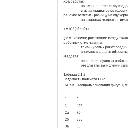
Ход работы:
· на план наносят сетку квадратов
· в углах квадратов методом интерп
рабочие отметки - разницу между черно
· на сторонах квадратов, имеющих 
х = h1/ (h1+h2) хL,
где х - искомое расстояние между точк
рабочими отметками, м;
· точки нулевых работ соединяют ли
· в каждом квадрате объем выемки 
квадрата;
· если линия нулевых работ пересе
· результаты вычислений записываю
Таблица 2.1.2.
Ведомость подсчета ОЗР
№ п/п
Площадь основания фигуры, м
1
2
1
400
2а
70
2б
330
3а
55