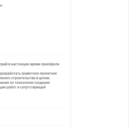
ми
орий в настоящее время приобрели
 разработать грамотное проектное
леного строительства в целом.
нания по технологии создания
ации работ и сопутствующей