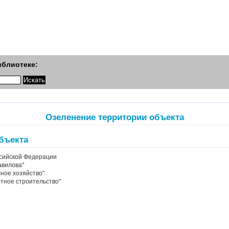
иблиотеке:
Озеленение территории объекта
бъекта
ссийской Федерации
авилова"
ное хозяйство"
тное строительство"