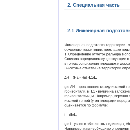
2. Специальная часть
2.1 Инженерная подготов
Инженерная подготовка территории - э
осушению территории, прокладке подз
1. Определение отметок рельефа в опо
Сначала определяем существующие отме
в точках сопряжения площадок и дорож
Высотные отметки на территории опр
∆Н = (На - Нв) ·L1/L,
где ∆Н - превышение между искомой то
горизонтали, м; L1 - величина заложе
горизонталями, м. Например, верхняя 
искомой точкой (угол площадки перед з
оценивается по формуле:
i = ∆h/L,
где i - уклон в абсолютных единицах; ∆h
Например, нам необходимо определить 